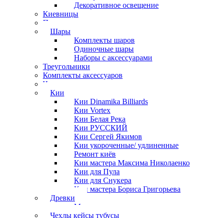
Декоративное освещение
Киевницы
Полочки
Шары
Комплекты шаров
Одиночные шары
Наборы с аксессуарами
Треугольники
Комплекты аксессуаров
Часы
Кии
Кии Dinamika Billiards
Кии Vortex
Кии Белая Река
Кии РУССКИЙ
Кии Сергей Якимов
Кии укороченные/ удлиненные
Ремонт киёв
Кии мастера Максима Николаенко
Кии для Пула
Кии для Снукера
Кии мастера Бориса Григорьева
Древки
Мосты для киев
Чехлы кейсы тубусы