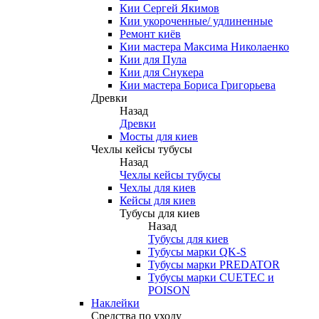
Кии Сергей Якимов
Кии укороченные/ удлиненные
Ремонт киёв
Кии мастера Максима Николаенко
Кии для Пула
Кии для Снукера
Кии мастера Бориса Григорьева
Древки
Назад
Древки
Мосты для киев
Чехлы кейсы тубусы
Назад
Чехлы кейсы тубусы
Чехлы для киев
Кейсы для киев
Тубусы для киев
Назад
Тубусы для киев
Тубусы марки QK-S
Тубусы марки PREDATOR
Тубусы марки CUETEC и
POISON
Наклейки
Средства по уходу