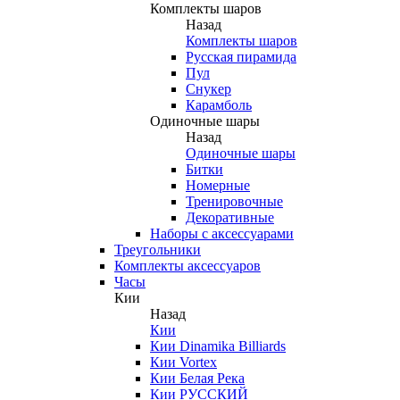
Комплекты шаров
Назад
Комплекты шаров
Русская пирамида
Пул
Снукер
Карамболь
Одиночные шары
Назад
Одиночные шары
Битки
Номерные
Тренировочные
Декоративные
Наборы с аксессуарами
Треугольники
Комплекты аксессуаров
Часы
Кии
Назад
Кии
Кии Dinamika Billiards
Кии Vortex
Кии Белая Река
Кии РУССКИЙ