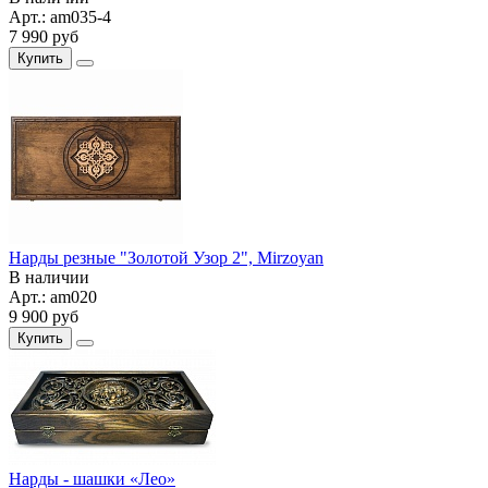
Арт.:
am035-4
7 990
руб
Купить
Нарды резные "Золотой Узор 2", Mirzoyan
В наличии
Арт.:
am020
9 900
руб
Купить
Нарды - шашки «Лео»