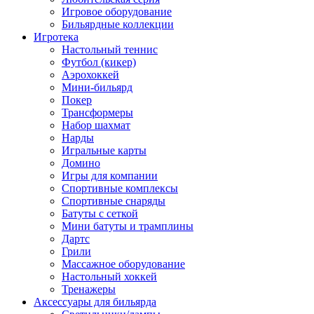
Игровое оборудование
Бильярдные коллекции
Игротека
Настольный теннис
Футбол (кикер)
Аэрохоккей
Мини-бильярд
Покер
Трансформеры
Набор шахмат
Нарды
Игральные карты
Домино
Игры для компании
Спортивные комплексы
Спортивные снаряды
Батуты с сеткой
Мини батуты и трамплины
Дартс
Грили
Массажное оборудование
Настольный хоккей
Тренажеры
Аксессуары для бильярда