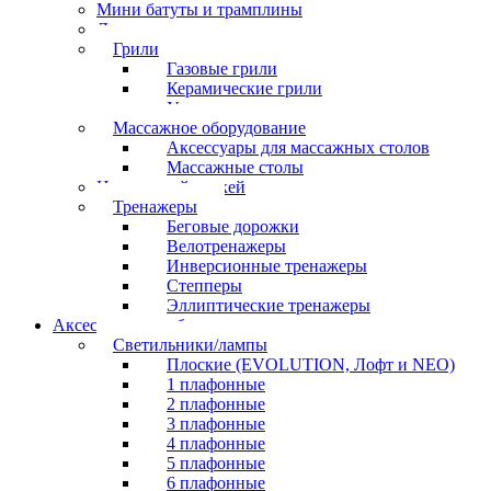
Мини батуты и трамплины
Дартс
Грили
Газовые грили
Керамические грили
Угольные грили
Массажное оборудование
Аксессуары для массажных столов
Массажные столы
Настольный хоккей
Тренажеры
Беговые дорожки
Велотренажеры
Инверсионные тренажеры
Степперы
Эллиптические тренажеры
Аксессуары для бильярда
Светильники/лампы
Плоские (EVOLUTION, Лофт и NEO)
1 плафонные
2 плафонные
3 плафонные
4 плафонные
5 плафонные
6 плафонные