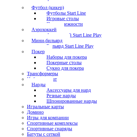
Аксессуары
Футбол (кикер)
Футболы Start Line
Игровые столы
Принадлежности
Аэрохоккей
Аэрохоккей Start Line Play
Мини-бильярд
Бильярд Start Line Play
Покер
Наборы для покера
Покерные столы
Сукно для покера
Трансформеры
Набор шахмат
Нарды
Аксессуары для нард
Резные нарды
Шпонированные нарды
Игральные карты
Домино
Игры для компании
Спортивные комплексы
Спортивные снаряды
Батуты с сеткой