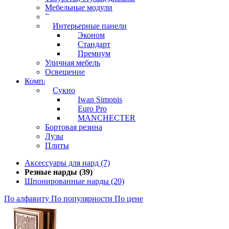
Мебельные модули
Рамы под картины
Интерьерные панели
Эконом
Стандарт
Премиум
Уличная мебель
Освещение
Комплектующие
Сукно
Iwan Simonis
Euro Pro
MANCHECTER
Бортовая резина
Лузы
Плиты
Аксессуары для нард (7)
Резные нарды (39)
Шпонированные нарды (20)
По алфавиту
По популярности
По цене