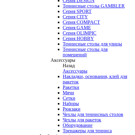
Серия DESIGN
Теннисные столы GAMBLER
Серия SPORT
Серия CITY
Серия COMPACT
Серия GAME
Серия OLIMPIC
Серия HOBBY
Теннисные столы для улицы
Теннисные столы для
помещений
Аксессуары
Назад
Аксессуары
Накладки, основания, клей для
ракеток
Ракетки
Мячи
Сетки
Наборы
Рюкзаки
Чехлы для теннисных столов
Чехлы для ракеток
Оборудование
Тренажеры для тенниса