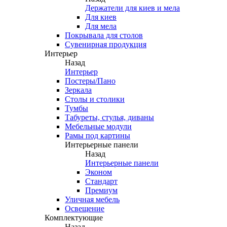
Держатели для киев и мела
Для киев
Для мела
Покрывала для столов
Сувенирная продукция
Интерьер
Назад
Интерьер
Постеры/Пано
Зеркала
Столы и столики
Тумбы
Табуреты, стулья, диваны
Мебельные модули
Рамы под картины
Интерьерные панели
Назад
Интерьерные панели
Эконом
Стандарт
Премиум
Уличная мебель
Освещение
Комплектующие
Назад