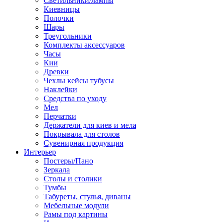
Светильники/лампы
Киевницы
Полочки
Шары
Треугольники
Комплекты аксессуаров
Часы
Кии
Древки
Чехлы кейсы тубусы
Наклейки
Средства по уходу
Мел
Перчатки
Держатели для киев и мела
Покрывала для столов
Сувенирная продукция
Интерьер
Постеры/Пано
Зеркала
Столы и столики
Тумбы
Табуреты, стулья, диваны
Мебельные модули
Рамы под картины