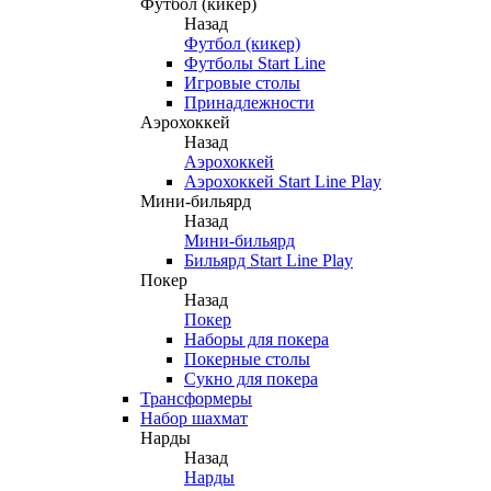
Футбол (кикер)
Назад
Футбол (кикер)
Футболы Start Line
Игровые столы
Принадлежности
Аэрохоккей
Назад
Аэрохоккей
Аэрохоккей Start Line Play
Мини-бильярд
Назад
Мини-бильярд
Бильярд Start Line Play
Покер
Назад
Покер
Наборы для покера
Покерные столы
Сукно для покера
Трансформеры
Набор шахмат
Нарды
Назад
Нарды