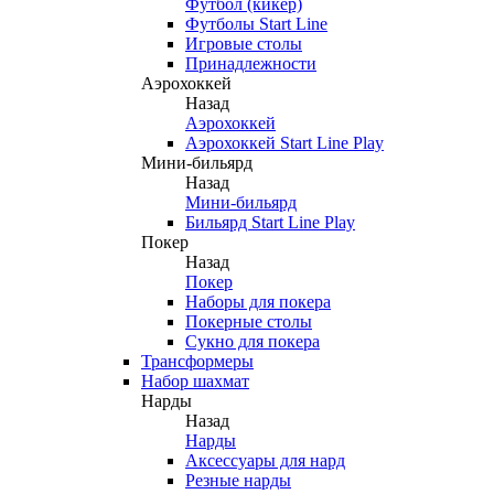
Футбол (кикер)
Футболы Start Line
Игровые столы
Принадлежности
Аэрохоккей
Назад
Аэрохоккей
Аэрохоккей Start Line Play
Мини-бильярд
Назад
Мини-бильярд
Бильярд Start Line Play
Покер
Назад
Покер
Наборы для покера
Покерные столы
Сукно для покера
Трансформеры
Набор шахмат
Нарды
Назад
Нарды
Аксессуары для нард
Резные нарды