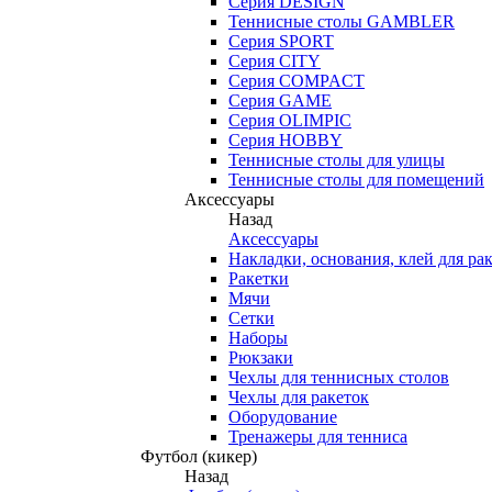
Серия DESIGN
Теннисные столы GAMBLER
Серия SPORT
Серия CITY
Серия COMPACT
Серия GAME
Серия OLIMPIC
Серия HOBBY
Теннисные столы для улицы
Теннисные столы для помещений
Аксессуары
Назад
Аксессуары
Накладки, основания, клей для ра
Ракетки
Мячи
Сетки
Наборы
Рюкзаки
Чехлы для теннисных столов
Чехлы для ракеток
Оборудование
Тренажеры для тенниса
Футбол (кикер)
Назад