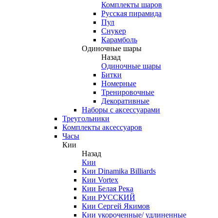
Комплекты шаров
Русская пирамида
Пул
Снукер
Карамболь
Одиночные шары
Назад
Одиночные шары
Битки
Номерные
Тренировочные
Декоративные
Наборы с аксессуарами
Треугольники
Комплекты аксессуаров
Часы
Кии
Назад
Кии
Кии Dinamika Billiards
Кии Vortex
Кии Белая Река
Кии РУССКИЙ
Кии Сергей Якимов
Кии укороченные/ удлиненные