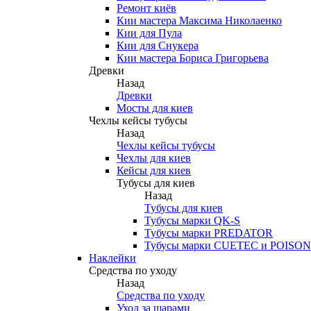
Ремонт киёв
Кии мастера Максима Николаенко
Кии для Пула
Кии для Снукера
Кии мастера Бориса Григорьева
Древки
Назад
Древки
Мосты для киев
Чехлы кейсы тубусы
Назад
Чехлы кейсы тубусы
Чехлы для киев
Кейсы для киев
Тубусы для киев
Назад
Тубусы для киев
Тубусы марки QK-S
Тубусы марки PREDATOR
Тубусы марки CUETEC и POISON
Наклейки
Средства по уходу
Назад
Средства по уходу
Уход за шарами