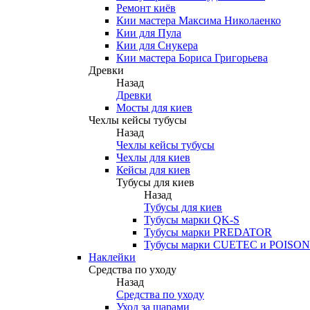
Ремонт киёв
Кии мастера Максима Николаенко
Кии для Пула
Кии для Снукера
Кии мастера Бориса Григорьева
Древки
Назад
Древки
Мосты для киев
Чехлы кейсы тубусы
Назад
Чехлы кейсы тубусы
Чехлы для киев
Кейсы для киев
Тубусы для киев
Назад
Тубусы для киев
Тубусы марки QK-S
Тубусы марки PREDATOR
Тубусы марки CUETEC и POISON
Наклейки
Средства по уходу
Назад
Средства по уходу
Уход за шарами