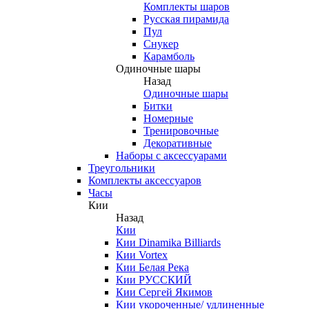
Комплекты шаров
Русская пирамида
Пул
Снукер
Карамболь
Одиночные шары
Назад
Одиночные шары
Битки
Номерные
Тренировочные
Декоративные
Наборы с аксессуарами
Треугольники
Комплекты аксессуаров
Часы
Кии
Назад
Кии
Кии Dinamika Billiards
Кии Vortex
Кии Белая Река
Кии РУССКИЙ
Кии Сергей Якимов
Кии укороченные/ удлиненные