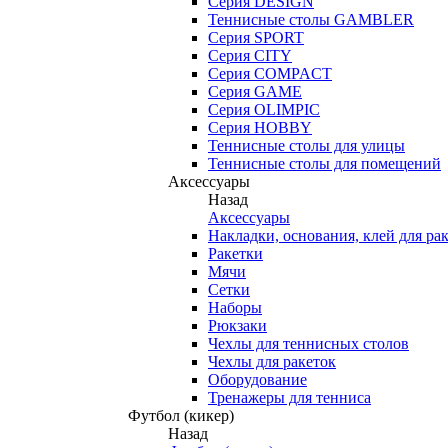
Серия DESIGN
Теннисные столы GAMBLER
Серия SPORT
Серия CITY
Серия COMPACT
Серия GAME
Серия OLIMPIC
Серия HOBBY
Теннисные столы для улицы
Теннисные столы для помещений
Аксессуары
Назад
Аксессуары
Накладки, основания, клей для ра
Ракетки
Мячи
Сетки
Наборы
Рюкзаки
Чехлы для теннисных столов
Чехлы для ракеток
Оборудование
Тренажеры для тенниса
Футбол (кикер)
Назад