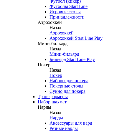
Футбол (кикер)
Футболы Start Line
Игровые столы
Принадлежности
Аэрохоккей
Назад
Аэрохоккей
Аэрохоккей Start Line Play
Мини-бильярд
Назад
Мини-бильярд
Бильярд Start Line Play
Покер
Назад
Покер
Наборы для покера
Покерные столы
Сукно для покера
Трансформеры
Набор шахмат
Нарды
Назад
Нарды
Аксессуары для нард
Резные нарды