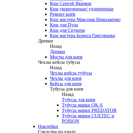
Кии Сергей Якимов
Кии укороченные/ удлиненные
Ремонт киёв
Кии мастера Максима Николаенко
Кии для Пула
Кии для Снукера
Кии мастера Бориса Григорьева
Древки
Назад
Древки
Мосты для киев
Чехлы кейсы тубусы
Назад
Чехлы кейсы тубусы
Чехлы для киев
Кейсы для киев
Тубусы для киев
Назад
Тубусы для киев
Тубусы марки QK-S
Тубусы марки PREDATOR
Тубусы марки CUETEC и
POISON
Наклейки
Средства по уходу