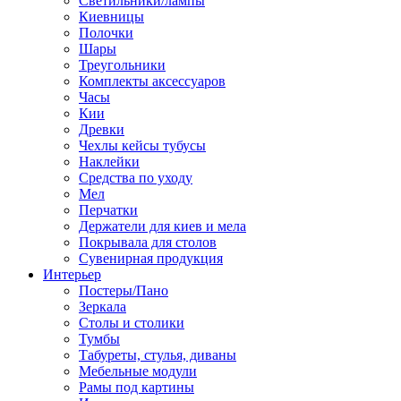
Светильники/лампы
Киевницы
Полочки
Шары
Треугольники
Комплекты аксессуаров
Часы
Кии
Древки
Чехлы кейсы тубусы
Наклейки
Средства по уходу
Мел
Перчатки
Держатели для киев и мела
Покрывала для столов
Сувенирная продукция
Интерьер
Постеры/Пано
Зеркала
Столы и столики
Тумбы
Табуреты, стулья, диваны
Мебельные модули
Рамы под картины