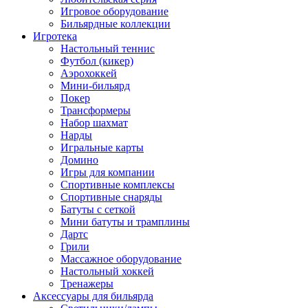
Игровое оборудование
Бильярдные коллекции
Игротека
Настольный теннис
Футбол (кикер)
Аэрохоккей
Мини-бильярд
Покер
Трансформеры
Набор шахмат
Нарды
Игральные карты
Домино
Игры для компании
Спортивные комплексы
Спортивные снаряды
Батуты с сеткой
Мини батуты и трамплины
Дартс
Грили
Массажное оборудование
Настольный хоккей
Тренажеры
Аксессуары для бильярда