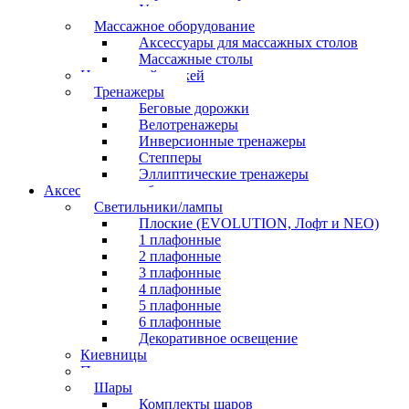
Угольные грили
Массажное оборудование
Аксессуары для массажных столов
Массажные столы
Настольный хоккей
Тренажеры
Беговые дорожки
Велотренажеры
Инверсионные тренажеры
Степперы
Эллиптические тренажеры
Аксессуары для бильярда
Светильники/лампы
Плоские (EVOLUTION, Лофт и NEO)
1 плафонные
2 плафонные
3 плафонные
4 плафонные
5 плафонные
6 плафонные
Декоративное освещение
Киевницы
Полочки
Шары
Комплекты шаров