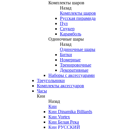
Комплекты шаров
Назад
Комплекты шаров
Русская пирамида
Пул
Снукер
Карамболь
Одиночные шары
Назад
Одиночные шары
Битки
Номерные
Тренировочные
Декоративные
Наборы с аксессуарами
Треугольники
Комплекты аксессуаров
Часы
Кии
Назад
Кии
Кии Dinamika Billiards
Кии Vortex
Кии Белая Река
Кии РУССКИЙ