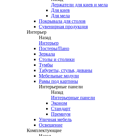
Держатели для киев и мела
Для киев
Для мела
Покрывала для столов
Сувенирная продукция
Интерьер
Назад
Интерьер
Постеры/Пано
Зеркала
Столы и столики
Тумбы
Табуреты, стулья, диваны
Мебельные модули
Рамы под картины
Интерьерные панели
Назад
Интерьерные панели
Эконом
Стандарт
Премиум
Уличная мебель
Освещение
Комплектующие
Назад