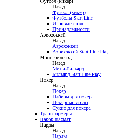
Футбол (кикер)
Назад
Футбол (кикер)
Футболы Start Line
Игровые столы
Принадлежности
Аэрохоккей
Назад
Аэрохоккей
Аэрохоккей Start Line Play
Мини-бильярд
Назад
Мини-бильярд
Бильярд Start Line Play
Покер
Назад
Покер
Наборы для покера
Покерные столы
Сукно для покера
Трансформеры
Набор шахмат
Нарды
Назад
Нарды