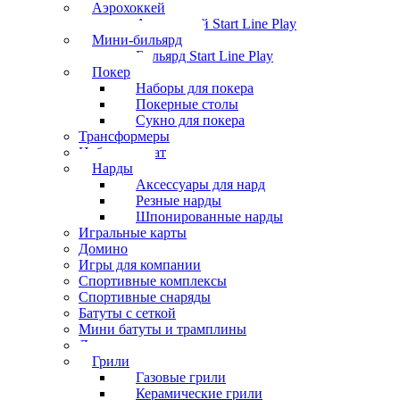
Аэрохоккей
Аэрохоккей Start Line Play
Мини-бильярд
Бильярд Start Line Play
Покер
Наборы для покера
Покерные столы
Сукно для покера
Трансформеры
Набор шахмат
Нарды
Аксессуары для нард
Резные нарды
Шпонированные нарды
Игральные карты
Домино
Игры для компании
Спортивные комплексы
Спортивные снаряды
Батуты с сеткой
Мини батуты и трамплины
Дартс
Грили
Газовые грили
Керамические грили