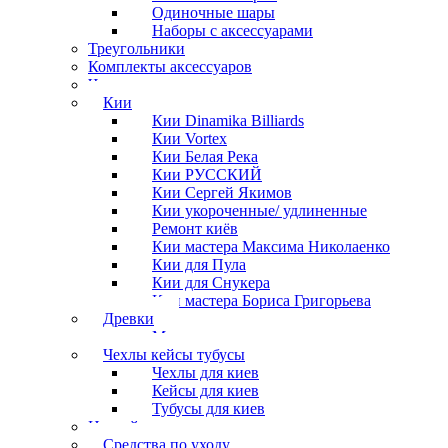
Одиночные шары
Наборы с аксессуарами
Треугольники
Комплекты аксессуаров
Часы
Кии
Кии Dinamika Billiards
Кии Vortex
Кии Белая Река
Кии РУССКИЙ
Кии Сергей Якимов
Кии укороченные/ удлиненные
Ремонт киёв
Кии мастера Максима Николаенко
Кии для Пула
Кии для Снукера
Кии мастера Бориса Григорьева
Древки
Мосты для киев
Чехлы кейсы тубусы
Чехлы для киев
Кейсы для киев
Тубусы для киев
Наклейки
Средства по уходу