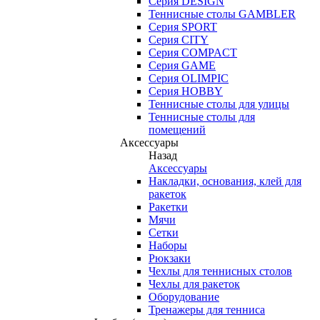
Серия DESIGN
Теннисные столы GAMBLER
Серия SPORT
Серия CITY
Серия COMPACT
Серия GAME
Серия OLIMPIC
Серия HOBBY
Теннисные столы для улицы
Теннисные столы для
помещений
Аксессуары
Назад
Аксессуары
Накладки, основания, клей для
ракеток
Ракетки
Мячи
Сетки
Наборы
Рюкзаки
Чехлы для теннисных столов
Чехлы для ракеток
Оборудование
Тренажеры для тенниса