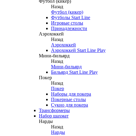
Футбол (кикер)
Назад
Футбол (кикер)
Футболы Start Line
Игровые столы
Принадлежности
Аэрохоккей
Назад
Аэрохоккей
Аэрохоккей Start Line Play
Мини-бильярд
Назад
Мини-бильярд
Бильярд Start Line Play
Покер
Назад
Покер
Наборы для покера
Покерные столы
Сукно для покера
Трансформеры
Набор шахмат
Нарды
Назад
Нарды