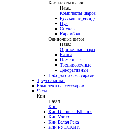
Комплекты шаров
Назад
Комплекты шаров
Русская пирамида
Пул
Снукер
Карамболь
Одиночные шары
Назад
Одиночные шары
Битки
Номерные
Тренировочные
Декоративные
Наборы с аксессуарами
Треугольники
Комплекты аксессуаров
Часы
Кии
Назад
Кии
Кии Dinamika Billiards
Кии Vortex
Кии Белая Река
Кии РУССКИЙ