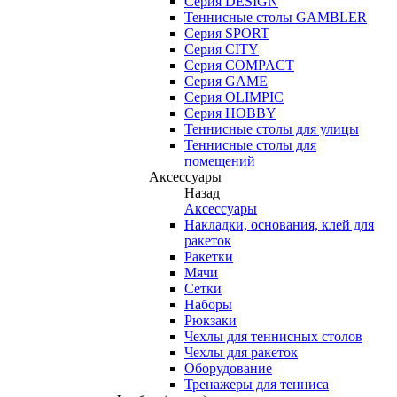
Серия DESIGN
Теннисные столы GAMBLER
Серия SPORT
Серия CITY
Серия COMPACT
Серия GAME
Серия OLIMPIC
Серия HOBBY
Теннисные столы для улицы
Теннисные столы для
помещений
Аксессуары
Назад
Аксессуары
Накладки, основания, клей для
ракеток
Ракетки
Мячи
Сетки
Наборы
Рюкзаки
Чехлы для теннисных столов
Чехлы для ракеток
Оборудование
Тренажеры для тенниса