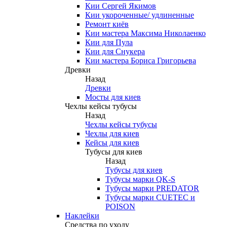
Кии Сергей Якимов
Кии укороченные/ удлиненные
Ремонт киёв
Кии мастера Максима Николаенко
Кии для Пула
Кии для Снукера
Кии мастера Бориса Григорьева
Древки
Назад
Древки
Мосты для киев
Чехлы кейсы тубусы
Назад
Чехлы кейсы тубусы
Чехлы для киев
Кейсы для киев
Тубусы для киев
Назад
Тубусы для киев
Тубусы марки QK-S
Тубусы марки PREDATOR
Тубусы марки CUETEC и
POISON
Наклейки
Средства по уходу