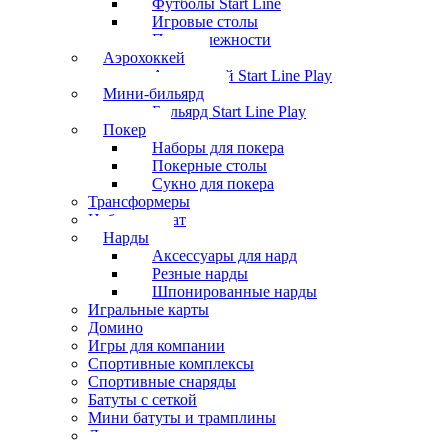
Футболы Start Line
Игровые столы
Принадлежности
Аэрохоккей
Аэрохоккей Start Line Play
Мини-бильярд
Бильярд Start Line Play
Покер
Наборы для покера
Покерные столы
Сукно для покера
Трансформеры
Набор шахмат
Нарды
Аксессуары для нард
Резные нарды
Шпонированные нарды
Игральные карты
Домино
Игры для компании
Спортивные комплексы
Спортивные снаряды
Батуты с сеткой
Мини батуты и трамплины
Дартс