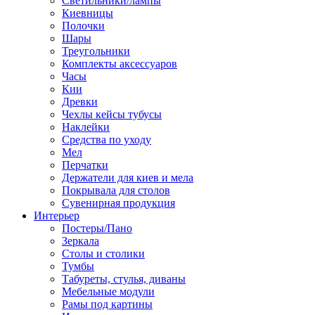
Светильники/лампы
Киевницы
Полочки
Шары
Треугольники
Комплекты аксессуаров
Часы
Кии
Древки
Чехлы кейсы тубусы
Наклейки
Средства по уходу
Мел
Перчатки
Держатели для киев и мела
Покрывала для столов
Сувенирная продукция
Интерьер
Постеры/Пано
Зеркала
Столы и столики
Тумбы
Табуреты, стулья, диваны
Мебельные модули
Рамы под картины