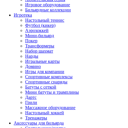
Игровое оборудование
Бильярдные коллекции
Игротека
Настольный теннис
Футбол (кикер)
Аэрохоккей
Мини-бильярд
Покер
Трансформеры
Набор шахмат
Нарды
Игральные карты
Домино
Игры для компании
Спортивные комплексы
Спортивные снаряды
Батуты с сеткой
Мини батуты и трамплины
Дартс
Грили
Массажное оборудование
Настольный хоккей
Тренажеры
Аксессуары для бильярда