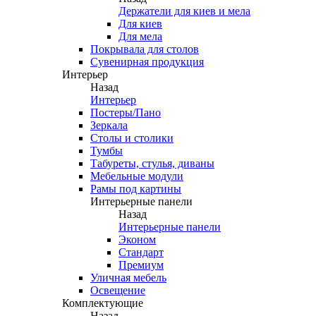
Держатели для киев и мела
Для киев
Для мела
Покрывала для столов
Сувенирная продукция
Интерьер
Назад
Интерьер
Постеры/Пано
Зеркала
Столы и столики
Тумбы
Табуреты, стулья, диваны
Мебельные модули
Рамы под картины
Интерьерные панели
Назад
Интерьерные панели
Эконом
Стандарт
Премиум
Уличная мебель
Освещение
Комплектующие
Назад