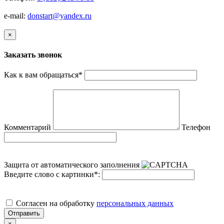
e-mail:
donstart@yandex.ru
×
Заказать звонок
Как к вам обращаться
*
Комментарий
Телефон
Защита от автоматического заполнения
Введите слово с картинки
*
:
Cогласен на обработку
персональных данных
Отправить
×