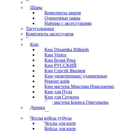
Полочки
Шары
Комплекты шаров
Одиночные шары
Наборы с аксессуарами
Треугольники
Комплекты аксессуаров
Часы
Кии
Кии Dinamika Billiards
Кии Vortex
Кии Белая Река
Кии РУССКИЙ
Кии Сергей Якимов
Кии укороченные/ удлиненные
Ремонт киёв
Кии мастера Максима Николаенко
Кии для Пула
Кии для Снукера
Кии мастера Бориса Григорьева
Древки
Мосты для киев
Чехлы кейсы тубусы
Чехлы для киев
Кейсы для киев