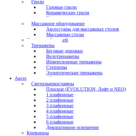
Грили
Газовые грили
Керамические грили
Угольные грили
Массажное оборудование
Аксессуары для массажных столов
Массажные столы
Настольный хоккей
Тренажеры
Беговые дорожки
Велотренажеры
Инверсионные тренажеры
Степперы
Эллиптические тренажеры
Аксессуары для бильярда
Светильники/лампы
Плоские (EVOLUTION, Лофт и NEO)
1 плафонные
2 плафонные
3 плафонные
4 плафонные
5 плафонные
6 плафонные
Декоративное освещение
Киевницы