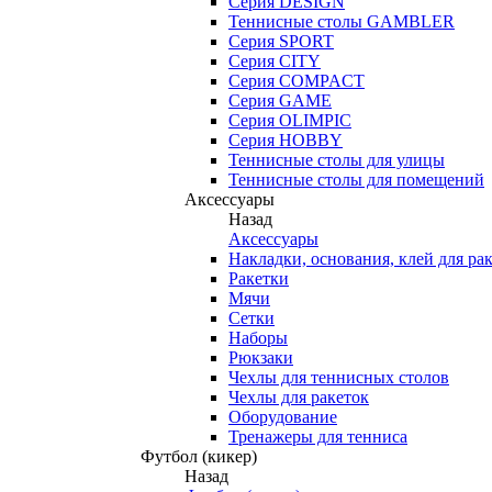
Серия DESIGN
Теннисные столы GAMBLER
Серия SPORT
Серия CITY
Серия COMPACT
Серия GAME
Серия OLIMPIC
Серия HOBBY
Теннисные столы для улицы
Теннисные столы для помещений
Аксессуары
Назад
Аксессуары
Накладки, основания, клей для ра
Ракетки
Мячи
Сетки
Наборы
Рюкзаки
Чехлы для теннисных столов
Чехлы для ракеток
Оборудование
Тренажеры для тенниса
Футбол (кикер)
Назад