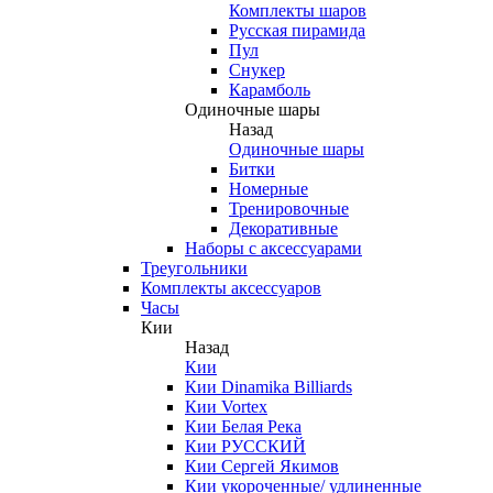
Комплекты шаров
Русская пирамида
Пул
Снукер
Карамболь
Одиночные шары
Назад
Одиночные шары
Битки
Номерные
Тренировочные
Декоративные
Наборы с аксессуарами
Треугольники
Комплекты аксессуаров
Часы
Кии
Назад
Кии
Кии Dinamika Billiards
Кии Vortex
Кии Белая Река
Кии РУССКИЙ
Кии Сергей Якимов
Кии укороченные/ удлиненные