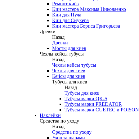
Ремонт киёв
Кии мастера Максима Николаенко
Кии для Пула
Кии для Снукера
Кии мастера Бориса Григорьева
Древки
Назад
Древки
Мосты для киев
Чехлы кейсы тубусы
Назад
Чехлы кейсы тубусы
Чехлы для киев
Кейсы для киев
Тубусы для киев
Назад
Тубусы для киев
Тубусы марки QK-S
Тубусы марки PREDATOR
Тубусы марки CUETEC и POISON
Наклейки
Средства по уходу
Назад
Средства по уходу
Уход за шарами