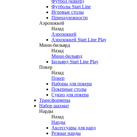
Футбол (кикер)
Футболы Start Line
Игровые столы
Принадлежности
Аэрохоккей
Назад
Аэрохоккей
Аэрохоккей Start Line Play
Мини-бильярд
Назад
Мини-бильярд
Бильярд Start Line Play
Покер
Назад
Покер
Наборы для покера
Покерные столы
Сукно для покера
Трансформеры
Набор шахмат
Нарды
Назад
Нарды
Аксессуары для нард
Резные нарды