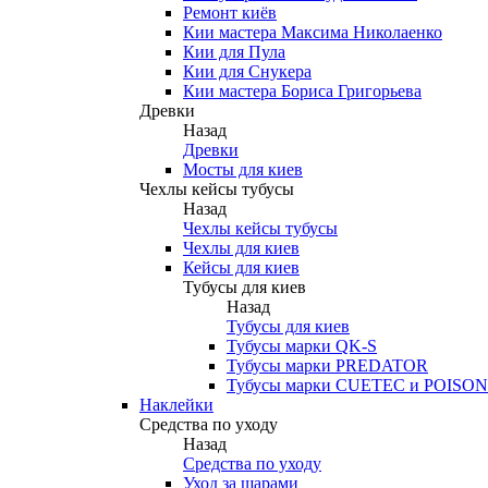
Ремонт киёв
Кии мастера Максима Николаенко
Кии для Пула
Кии для Снукера
Кии мастера Бориса Григорьева
Древки
Назад
Древки
Мосты для киев
Чехлы кейсы тубусы
Назад
Чехлы кейсы тубусы
Чехлы для киев
Кейсы для киев
Тубусы для киев
Назад
Тубусы для киев
Тубусы марки QK-S
Тубусы марки PREDATOR
Тубусы марки CUETEC и POISON
Наклейки
Средства по уходу
Назад
Средства по уходу
Уход за шарами