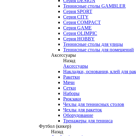
Серия DESIGN
Теннисные столы GAMBLER
Серия SPORT
Серия CITY
Серия COMPACT
Серия GAME
Серия OLIMPIC
Серия HOBBY
Теннисные столы для улицы
Теннисные столы для помещений
Аксессуары
Назад
Аксессуары
Накладки, основания, клей для ра
Ракетки
Мячи
Сетки
Наборы
Рюкзаки
Чехлы для теннисных столов
Чехлы для ракеток
Оборудование
Тренажеры для тенниса
Футбол (кикер)
Назад