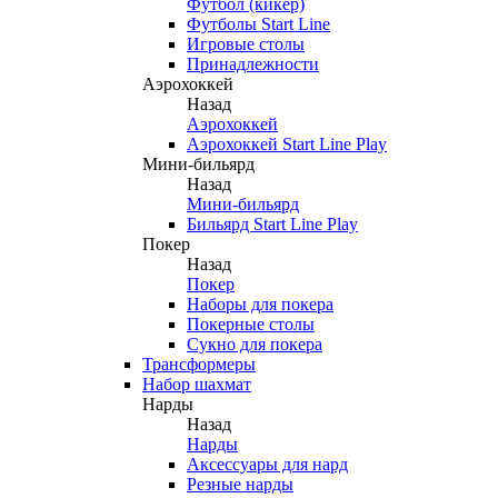
Футбол (кикер)
Футболы Start Line
Игровые столы
Принадлежности
Аэрохоккей
Назад
Аэрохоккей
Аэрохоккей Start Line Play
Мини-бильярд
Назад
Мини-бильярд
Бильярд Start Line Play
Покер
Назад
Покер
Наборы для покера
Покерные столы
Сукно для покера
Трансформеры
Набор шахмат
Нарды
Назад
Нарды
Аксессуары для нард
Резные нарды