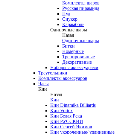
Комплекты шаров
Русская пирамида
Пул
Снукер
Карамболь
Одиночные шары
Назад
Одиночные шары
Битки
Номерные
Тренировочные
Декоративные
Наборы с аксессуарами
Треугольники
Комплекты аксессуаров
Часы
Кии
Назад
Кии
Кии Dinamika Billiards
Кии Vortex
Кии Белая Река
Кии РУССКИЙ
Кии Сергей Якимов
Кии укороченные/ удлиненные