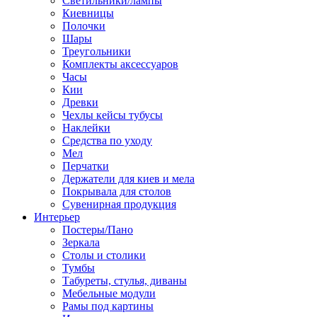
Светильники/лампы
Киевницы
Полочки
Шары
Треугольники
Комплекты аксессуаров
Часы
Кии
Древки
Чехлы кейсы тубусы
Наклейки
Средства по уходу
Мел
Перчатки
Держатели для киев и мела
Покрывала для столов
Сувенирная продукция
Интерьер
Постеры/Пано
Зеркала
Столы и столики
Тумбы
Табуреты, стулья, диваны
Мебельные модули
Рамы под картины