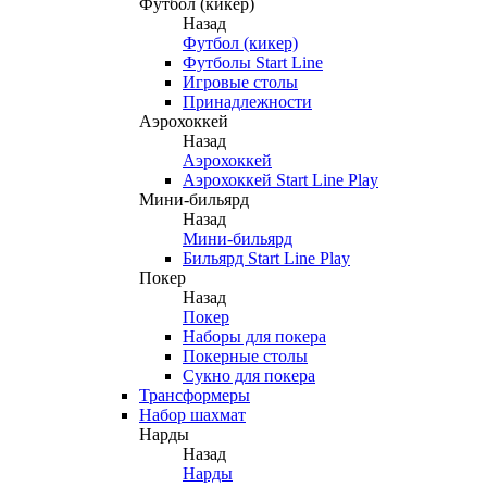
Футбол (кикер)
Назад
Футбол (кикер)
Футболы Start Line
Игровые столы
Принадлежности
Аэрохоккей
Назад
Аэрохоккей
Аэрохоккей Start Line Play
Мини-бильярд
Назад
Мини-бильярд
Бильярд Start Line Play
Покер
Назад
Покер
Наборы для покера
Покерные столы
Сукно для покера
Трансформеры
Набор шахмат
Нарды
Назад
Нарды