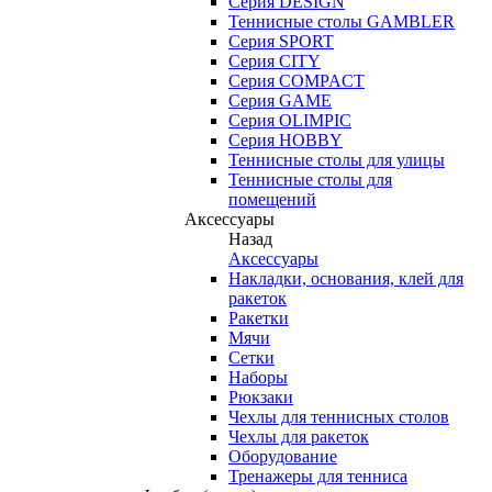
Серия DESIGN
Теннисные столы GAMBLER
Серия SPORT
Серия CITY
Серия COMPACT
Серия GAME
Серия OLIMPIC
Серия HOBBY
Теннисные столы для улицы
Теннисные столы для
помещений
Аксессуары
Назад
Аксессуары
Накладки, основания, клей для
ракеток
Ракетки
Мячи
Сетки
Наборы
Рюкзаки
Чехлы для теннисных столов
Чехлы для ракеток
Оборудование
Тренажеры для тенниса