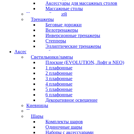
Аксессуары для массажных столов
Массажные столы
Настольный хоккей
Тренажеры
Беговые дорожки
Велотренажеры
Инверсионные тренажеры
Степперы
Эллиптические тренажеры
Аксессуары для бильярда
Светильники/лампы
Плоские (EVOLUTION, Лофт и NEO)
1 плафонные
2 плафонные
3 плафонные
4 плафонные
5 плафонные
6 плафонные
Декоративное освещение
Киевницы
Полочки
Шары
Комплекты шаров
Одиночные шары
Наборы с аксессуарами