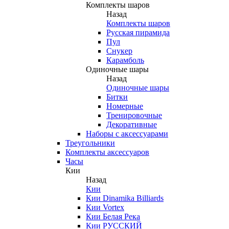
Комплекты шаров
Назад
Комплекты шаров
Русская пирамида
Пул
Снукер
Карамболь
Одиночные шары
Назад
Одиночные шары
Битки
Номерные
Тренировочные
Декоративные
Наборы с аксессуарами
Треугольники
Комплекты аксессуаров
Часы
Кии
Назад
Кии
Кии Dinamika Billiards
Кии Vortex
Кии Белая Река
Кии РУССКИЙ