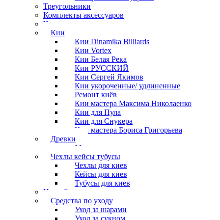
Треугольники
Комплекты аксессуаров
Часы
Кии
Кии Dinamika Billiards
Кии Vortex
Кии Белая Река
Кии РУССКИЙ
Кии Сергей Якимов
Кии укороченные/ удлиненные
Ремонт киёв
Кии мастера Максима Николаенко
Кии для Пула
Кии для Снукера
Кии мастера Бориса Григорьева
Древки
Мосты для киев
Чехлы кейсы тубусы
Чехлы для киев
Кейсы для киев
Тубусы для киев
Наклейки
Средства по уходу
Уход за шарами
Уход за сукном