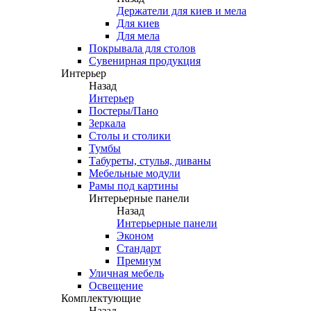
Держатели для киев и мела
Для киев
Для мела
Покрывала для столов
Сувенирная продукция
Интерьер
Назад
Интерьер
Постеры/Пано
Зеркала
Столы и столики
Тумбы
Табуреты, стулья, диваны
Мебельные модули
Рамы под картины
Интерьерные панели
Назад
Интерьерные панели
Эконом
Стандарт
Премиум
Уличная мебель
Освещение
Комплектующие
Назад