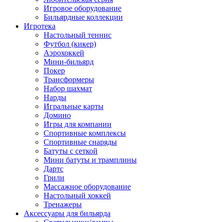
Игровое оборудование
Бильярдные коллекции
Игротека
Настольный теннис
Футбол (кикер)
Аэрохоккей
Мини-бильярд
Покер
Трансформеры
Набор шахмат
Нарды
Игральные карты
Домино
Игры для компании
Спортивные комплексы
Спортивные снаряды
Батуты с сеткой
Мини батуты и трамплины
Дартс
Грили
Массажное оборудование
Настольный хоккей
Тренажеры
Аксессуары для бильярда