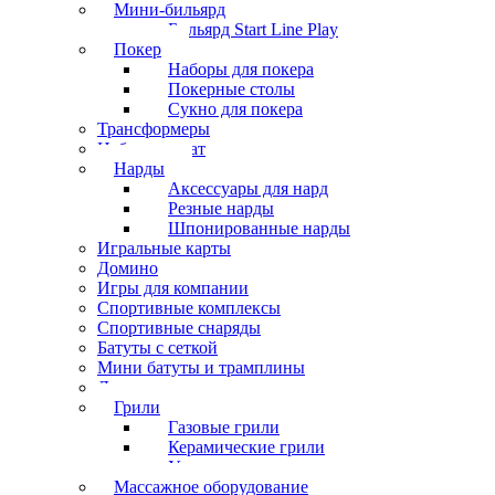
Мини-бильярд
Бильярд Start Line Play
Покер
Наборы для покера
Покерные столы
Сукно для покера
Трансформеры
Набор шахмат
Нарды
Аксессуары для нард
Резные нарды
Шпонированные нарды
Игральные карты
Домино
Игры для компании
Спортивные комплексы
Спортивные снаряды
Батуты с сеткой
Мини батуты и трамплины
Дартс
Грили
Газовые грили
Керамические грили
Угольные грили
Массажное оборудование