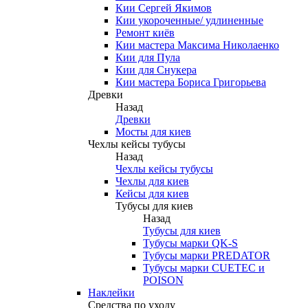
Кии Сергей Якимов
Кии укороченные/ удлиненные
Ремонт киёв
Кии мастера Максима Николаенко
Кии для Пула
Кии для Снукера
Кии мастера Бориса Григорьева
Древки
Назад
Древки
Мосты для киев
Чехлы кейсы тубусы
Назад
Чехлы кейсы тубусы
Чехлы для киев
Кейсы для киев
Тубусы для киев
Назад
Тубусы для киев
Тубусы марки QK-S
Тубусы марки PREDATOR
Тубусы марки CUETEC и
POISON
Наклейки
Средства по уходу