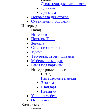
Держатели для киев и мела
Для киев
Для мела
Покрывала для столов
Сувенирная продукция
Интерьер
Назад
Интерьер
Постеры/Пано
Зеркала
Столы и столики
Тумбы
Табуреты, стулья, диваны
Мебельные модули
Рамы под картины
Интерьерные панели
Назад
Интерьерные панели
Эконом
Стандарт
Премиум
Уличная мебель
Освещение
Комплектующие
Назад