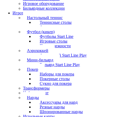
Игровое оборудование
Бильярдные коллекции
Игротека
Настольный теннис
Теннисные столы
Аксессуары
Футбол (кикер)
Футболы Start Line
Игровые столы
Принадлежности
Аэрохоккей
Аэрохоккей Start Line Play
Мини-бильярд
Бильярд Start Line Play
Покер
Наборы для покера
Покерные столы
Сукно для покера
Трансформеры
Набор шахмат
Нарды
Аксессуары для нард
Резные нарды
Шпонированные нарды
Игральные карты