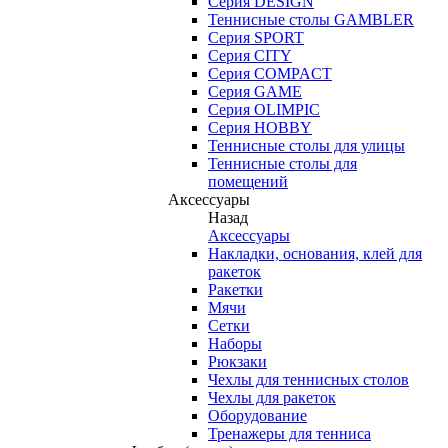
Серия DESIGN
Теннисные столы GAMBLER
Серия SPORT
Серия CITY
Серия COMPACT
Серия GAME
Серия OLIMPIC
Серия HOBBY
Теннисные столы для улицы
Теннисные столы для
помещений
Аксессуары
Назад
Аксессуары
Накладки, основания, клей для
ракеток
Ракетки
Мячи
Сетки
Наборы
Рюкзаки
Чехлы для теннисных столов
Чехлы для ракеток
Оборудование
Тренажеры для тенниса