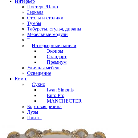
Интерьер
Постеры/Пано
Зеркала
Столы и столики
Тумбы
Табуреты, стулья, диваны
Мебельные модули
Рамы под картины
Интерьерные панели
Эконом
Стандарт
Премиум
Уличная мебель
Освещение
Комплектующие
Сукно
Iwan Simonis
Euro Pro
MANCHECTER
Бортовая резина
Лузы
Плиты