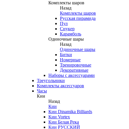
Комплекты шаров
Назад
Комплекты шаров
Русская пирамида
Пул
Снукер
Карамболь
Одиночные шары
Назад
Одиночные шары
Битки
Номерные
Тренировочные
Декоративные
Наборы с аксессуарами
Треугольники
Комплекты аксессуаров
Часы
Кии
Назад
Кии
Кии Dinamika Billiards
Кии Vortex
Кии Белая Река
Кии РУССКИЙ