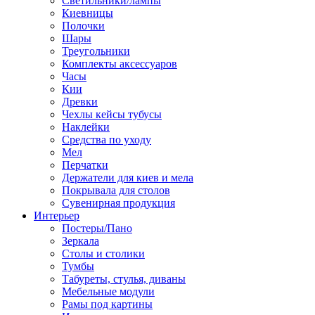
Светильники/лампы
Киевницы
Полочки
Шары
Треугольники
Комплекты аксессуаров
Часы
Кии
Древки
Чехлы кейсы тубусы
Наклейки
Средства по уходу
Мел
Перчатки
Держатели для киев и мела
Покрывала для столов
Сувенирная продукция
Интерьер
Постеры/Пано
Зеркала
Столы и столики
Тумбы
Табуреты, стулья, диваны
Мебельные модули
Рамы под картины