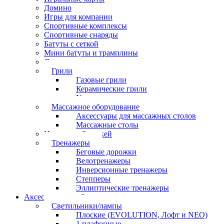
Домино
Игры для компании
Спортивные комплексы
Спортивные снаряды
Батуты с сеткой
Мини батуты и трамплины
Дартс
Грили
Газовые грили
Керамические грили
Угольные грили
Массажное оборудование
Аксессуары для массажных столов
Массажные столы
Настольный хоккей
Тренажеры
Беговые дорожки
Велотренажеры
Инверсионные тренажеры
Степперы
Эллиптические тренажеры
Аксессуары для бильярда
Светильники/лампы
Плоские (EVOLUTION, Лофт и NEO)
1 плафонные