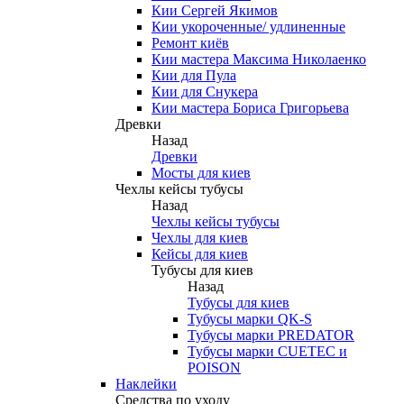
Кии Сергей Якимов
Кии укороченные/ удлиненные
Ремонт киёв
Кии мастера Максима Николаенко
Кии для Пула
Кии для Снукера
Кии мастера Бориса Григорьева
Древки
Назад
Древки
Мосты для киев
Чехлы кейсы тубусы
Назад
Чехлы кейсы тубусы
Чехлы для киев
Кейсы для киев
Тубусы для киев
Назад
Тубусы для киев
Тубусы марки QK-S
Тубусы марки PREDATOR
Тубусы марки CUETEC и
POISON
Наклейки
Средства по уходу