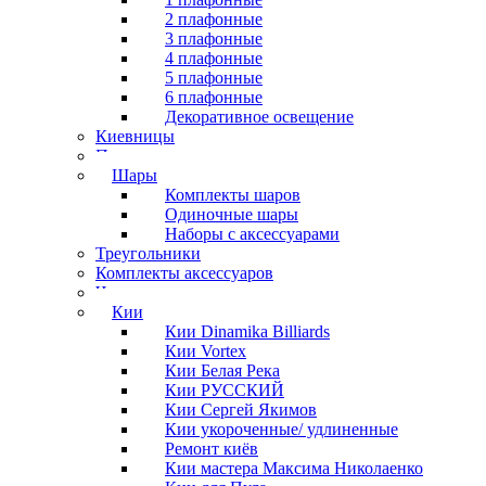
2 плафонные
3 плафонные
4 плафонные
5 плафонные
6 плафонные
Декоративное освещение
Киевницы
Полочки
Шары
Комплекты шаров
Одиночные шары
Наборы с аксессуарами
Треугольники
Комплекты аксессуаров
Часы
Кии
Кии Dinamika Billiards
Кии Vortex
Кии Белая Река
Кии РУССКИЙ
Кии Сергей Якимов
Кии укороченные/ удлиненные
Ремонт киёв
Кии мастера Максима Николаенко