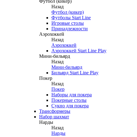
Футбол (кикер)
Назад
Футбол (кикер)
Футболы Start Line
Игровые столы
Принадлежности
Аэрохоккей
Назад
Аэрохоккей
Аэрохоккей Start Line Play
Мини-бильярд
Назад
Мини-бильярд
Бильярд Start Line Play
Покер
Назад
Покер
Наборы для покера
Покерные столы
Сукно для покера
Трансформеры
Набор шахмат
Нарды
Назад
Нарды