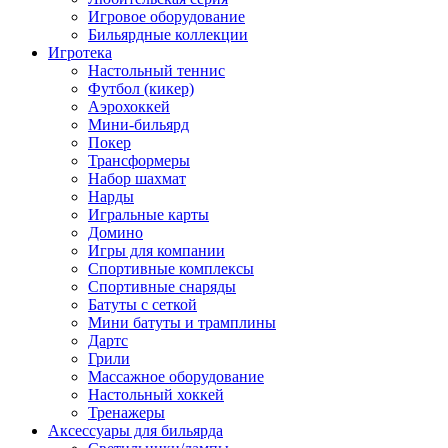
Игровое оборудование
Бильярдные коллекции
Игротека
Настольный теннис
Футбол (кикер)
Аэрохоккей
Мини-бильярд
Покер
Трансформеры
Набор шахмат
Нарды
Игральные карты
Домино
Игры для компании
Спортивные комплексы
Спортивные снаряды
Батуты с сеткой
Мини батуты и трамплины
Дартс
Грили
Массажное оборудование
Настольный хоккей
Тренажеры
Аксессуары для бильярда