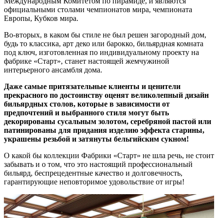
Международным Комитетом по пирамиде, и являются
официальными столами чемпионатов мира, чемпионата
Европы, Кубков мира.
Во-вторых, в каком бы стиле не был решен загородный дом,
будь то классика, арт деко или барокко, бильярдная комната
под ключ, изготовленная по индивидуальному проекту на
фабрике «Старт», станет настоящей жемчужиной
интерьерного ансамбля дома.
Даже самые притязательные клиенты и ценители
прекрасного по достоинству оценят великолепный дизайн
бильярдных столов, которые в зависимости от
предпочтений и выбранного стиля могут быть
декорированы сусальным золотом, серебряной пастой или
патинированы для придания изделию эффекта старины,
украшены резьбой и затянуты бельгийским сукном!
О какой бы коллекции Фабрики «Старт» не шла речь, не стоит
забывать и о том, что это настоящий профессиональный
бильярд, беспрецедентные качество и долговечность,
гарантирующие неповторимое удовольствие от игры!