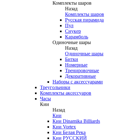
Комплекты шаров
Назад
Комплекты шаров
Русская пирамида
Пул
Снукер
Карамболь
Одиночные шары
Назад
Одиночные шары
Битки
Номерные
Тренировочные
Декоративные
Наборы с аксессуарами
Треугольники
Комплекты аксессуаров
Часы
Кии
Назад
Кии
Кии Dinamika Billiards
Кии Vortex
Кии Белая Река
Кии РУССКИЙ