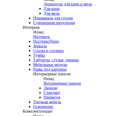
Держатели для киев и мела
Для киев
Для мела
Покрывала для столов
Сувенирная продукция
Интерьер
Назад
Интерьер
Постеры/Пано
Зеркала
Столы и столики
Тумбы
Табуреты, стулья, диваны
Мебельные модули
Рамы под картины
Интерьерные панели
Назад
Интерьерные панели
Эконом
Стандарт
Премиум
Уличная мебель
Освещение
Комплектующие
Назад