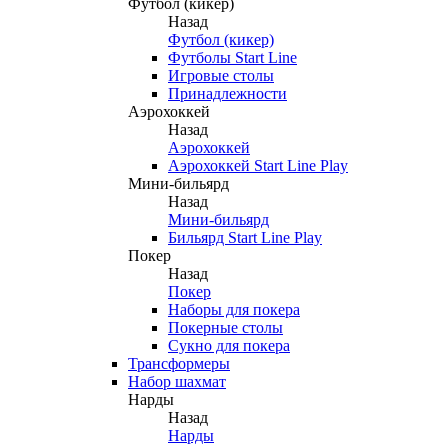
Футбол (кикер)
Назад
Футбол (кикер)
Футболы Start Line
Игровые столы
Принадлежности
Аэрохоккей
Назад
Аэрохоккей
Аэрохоккей Start Line Play
Мини-бильярд
Назад
Мини-бильярд
Бильярд Start Line Play
Покер
Назад
Покер
Наборы для покера
Покерные столы
Сукно для покера
Трансформеры
Набор шахмат
Нарды
Назад
Нарды