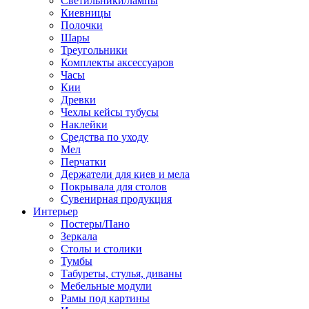
Светильники/лампы
Киевницы
Полочки
Шары
Треугольники
Комплекты аксессуаров
Часы
Кии
Древки
Чехлы кейсы тубусы
Наклейки
Средства по уходу
Мел
Перчатки
Держатели для киев и мела
Покрывала для столов
Сувенирная продукция
Интерьер
Постеры/Пано
Зеркала
Столы и столики
Тумбы
Табуреты, стулья, диваны
Мебельные модули
Рамы под картины