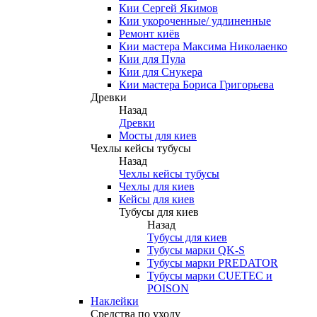
Кии Сергей Якимов
Кии укороченные/ удлиненные
Ремонт киёв
Кии мастера Максима Николаенко
Кии для Пула
Кии для Снукера
Кии мастера Бориса Григорьева
Древки
Назад
Древки
Мосты для киев
Чехлы кейсы тубусы
Назад
Чехлы кейсы тубусы
Чехлы для киев
Кейсы для киев
Тубусы для киев
Назад
Тубусы для киев
Тубусы марки QK-S
Тубусы марки PREDATOR
Тубусы марки CUETEC и
POISON
Наклейки
Средства по уходу