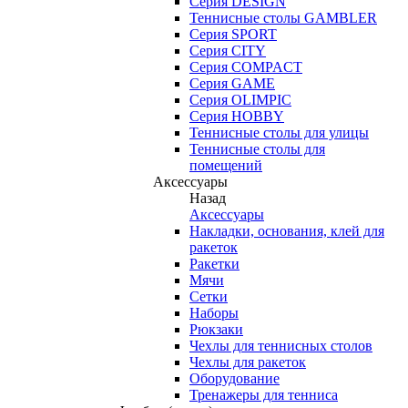
Серия DESIGN
Теннисные столы GAMBLER
Серия SPORT
Серия CITY
Серия COMPACT
Серия GAME
Серия OLIMPIC
Серия HOBBY
Теннисные столы для улицы
Теннисные столы для
помещений
Аксессуары
Назад
Аксессуары
Накладки, основания, клей для
ракеток
Ракетки
Мячи
Сетки
Наборы
Рюкзаки
Чехлы для теннисных столов
Чехлы для ракеток
Оборудование
Тренажеры для тенниса