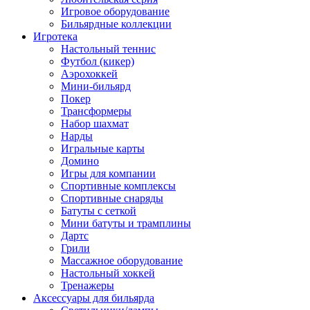
Игровое оборудование
Бильярдные коллекции
Игротека
Настольный теннис
Футбол (кикер)
Аэрохоккей
Мини-бильярд
Покер
Трансформеры
Набор шахмат
Нарды
Игральные карты
Домино
Игры для компании
Спортивные комплексы
Спортивные снаряды
Батуты с сеткой
Мини батуты и трамплины
Дартс
Грили
Массажное оборудование
Настольный хоккей
Тренажеры
Аксессуары для бильярда