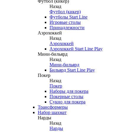
Футбол (кикер)
Назад
Футбол (кикер)
Футболы Start Line
Игровые столы
Принадлежности
Аэрохоккей
Назад
Аэрохоккей
Аэрохоккей Start Line Play
Мини-бильярд
Назад
Мини-бильярд
Бильярд Start Line Play
Покер
Назад
Покер
Наборы для покера
Покерные столы
Сукно для покера
Трансформеры
Набор шахмат
Нарды
Назад
Нарды