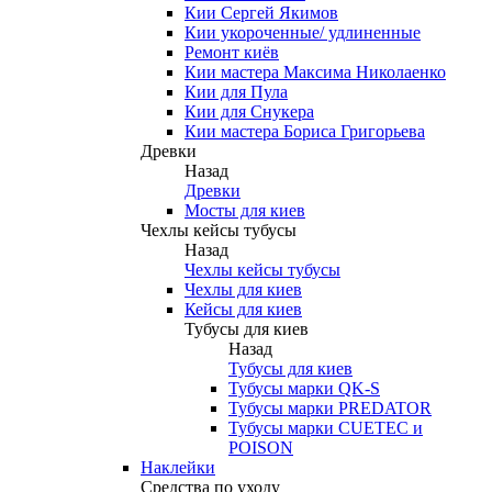
Кии Сергей Якимов
Кии укороченные/ удлиненные
Ремонт киёв
Кии мастера Максима Николаенко
Кии для Пула
Кии для Снукера
Кии мастера Бориса Григорьева
Древки
Назад
Древки
Мосты для киев
Чехлы кейсы тубусы
Назад
Чехлы кейсы тубусы
Чехлы для киев
Кейсы для киев
Тубусы для киев
Назад
Тубусы для киев
Тубусы марки QK-S
Тубусы марки PREDATOR
Тубусы марки CUETEC и
POISON
Наклейки
Средства по уходу