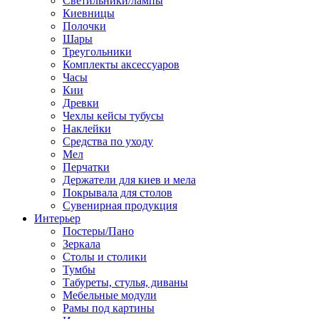
Светильники/лампы
Киевницы
Полочки
Шары
Треугольники
Комплекты аксессуаров
Часы
Кии
Древки
Чехлы кейсы тубусы
Наклейки
Средства по уходу
Мел
Перчатки
Держатели для киев и мела
Покрывала для столов
Сувенирная продукция
Интерьер
Постеры/Пано
Зеркала
Столы и столики
Тумбы
Табуреты, стулья, диваны
Мебельные модули
Рамы под картины