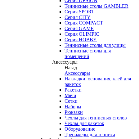
Серия DESIGN
Теннисные столы GAMBLER
Серия SPORT
Серия CITY
Серия COMPACT
Серия GAME
Серия OLIMPIC
Серия HOBBY
Теннисные столы для улицы
Теннисные столы для
помещений
Аксессуары
Назад
Аксессуары
Накладки, основания, клей для
ракеток
Ракетки
Мячи
Сетки
Наборы
Рюкзаки
Чехлы для теннисных столов
Чехлы для ракеток
Оборудование
Тренажеры для тенниса