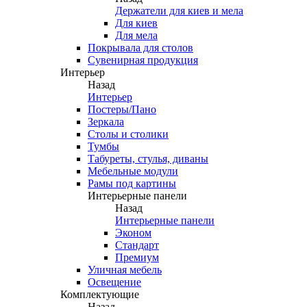
Держатели для киев и мела
Для киев
Для мела
Покрывала для столов
Сувенирная продукция
Интерьер
Назад
Интерьер
Постеры/Пано
Зеркала
Столы и столики
Тумбы
Табуреты, стулья, диваны
Мебельные модули
Рамы под картины
Интерьерные панели
Назад
Интерьерные панели
Эконом
Стандарт
Премиум
Уличная мебель
Освещение
Комплектующие
Назад