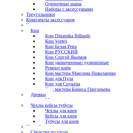
Одиночные шары
Наборы с аксессуарами
Треугольники
Комплекты аксессуаров
Часы
Кии
Кии Dinamika Billiards
Кии Vortex
Кии Белая Река
Кии РУССКИЙ
Кии Сергей Якимов
Кии укороченные/ удлиненные
Ремонт киёв
Кии мастера Максима Николаенко
Кии для Пула
Кии для Снукера
Кии мастера Бориса Григорьева
Древки
Мосты для киев
Чехлы кейсы тубусы
Чехлы для киев
Кейсы для киев
Тубусы для киев
Наклейки
Средства по уходу