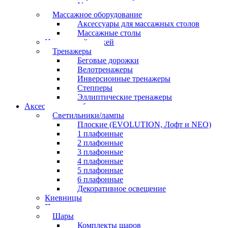
Угольные грили
Массажное оборудование
Аксессуары для массажных столов
Массажные столы
Настольный хоккей
Тренажеры
Беговые дорожки
Велотренажеры
Инверсионные тренажеры
Степперы
Эллиптические тренажеры
Аксессуары для бильярда
Светильники/лампы
Плоские (EVOLUTION, Лофт и NEO)
1 плафонные
2 плафонные
3 плафонные
4 плафонные
5 плафонные
6 плафонные
Декоративное освещение
Киевницы
Полочки
Шары
Комплекты шаров