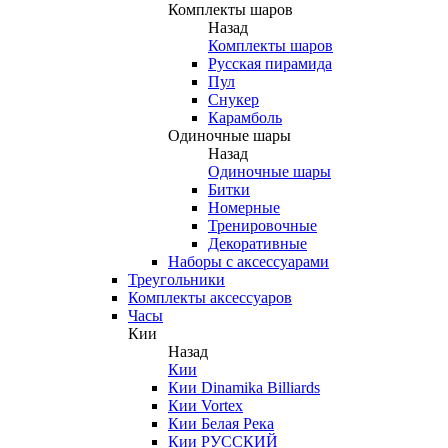
Комплекты шаров
Назад
Комплекты шаров
Русская пирамида
Пул
Снукер
Карамболь
Одиночные шары
Назад
Одиночные шары
Битки
Номерные
Тренировочные
Декоративные
Наборы с аксессуарами
Треугольники
Комплекты аксессуаров
Часы
Кии
Назад
Кии
Кии Dinamika Billiards
Кии Vortex
Кии Белая Река
Кии РУССКИЙ