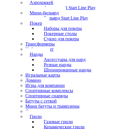
Аэрохоккей
Аэрохоккей Start Line Play
Мини-бильярд
Бильярд Start Line Play
Покер
Наборы для покера
Покерные столы
Сукно для покера
Трансформеры
Набор шахмат
Нарды
Аксессуары для нард
Резные нарды
Шпонированные нарды
Игральные карты
Домино
Игры для компании
Спортивные комплексы
Спортивные снаряды
Батуты с сеткой
Мини батуты и трамплины
Дартс
Грили
Газовые грили
Керамические грили