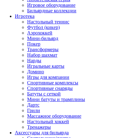
Игровое оборудование
Бильярдные коллекции
Игротека
Настольный теннис
Футбол (кикер)
Аэрохоккей
Мини-бильярд
Покер
Трансформеры
Набор шахмат
Нарды
Игральные карты
Домино
Игры для компании
Спортивные комплексы
Спортивные снаряды
Батуты с сеткой
Мини батуты и трамплины
Дартс
Грили
Массажное оборудование
Настольный хоккей
Тренажеры
Аксессуары для бильярда