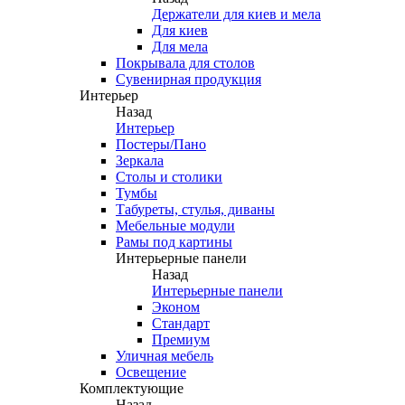
Держатели для киев и мела
Для киев
Для мела
Покрывала для столов
Сувенирная продукция
Интерьер
Назад
Интерьер
Постеры/Пано
Зеркала
Столы и столики
Тумбы
Табуреты, стулья, диваны
Мебельные модули
Рамы под картины
Интерьерные панели
Назад
Интерьерные панели
Эконом
Стандарт
Премиум
Уличная мебель
Освещение
Комплектующие
Назад