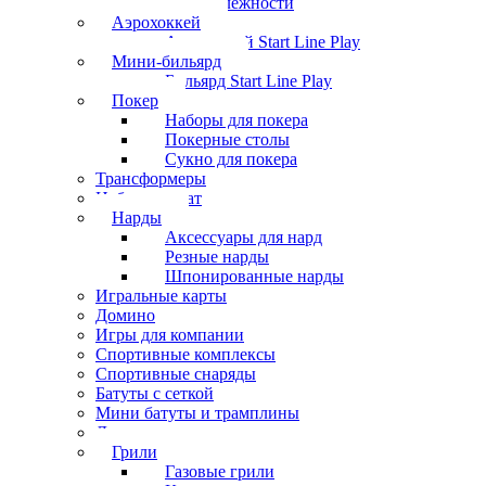
Принадлежности
Аэрохоккей
Аэрохоккей Start Line Play
Мини-бильярд
Бильярд Start Line Play
Покер
Наборы для покера
Покерные столы
Сукно для покера
Трансформеры
Набор шахмат
Нарды
Аксессуары для нард
Резные нарды
Шпонированные нарды
Игральные карты
Домино
Игры для компании
Спортивные комплексы
Спортивные снаряды
Батуты с сеткой
Мини батуты и трамплины
Дартс
Грили
Газовые грили