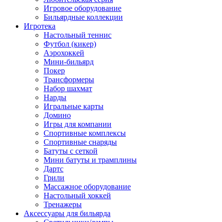
Игровое оборудование
Бильярдные коллекции
Игротека
Настольный теннис
Футбол (кикер)
Аэрохоккей
Мини-бильярд
Покер
Трансформеры
Набор шахмат
Нарды
Игральные карты
Домино
Игры для компании
Спортивные комплексы
Спортивные снаряды
Батуты с сеткой
Мини батуты и трамплины
Дартс
Грили
Массажное оборудование
Настольный хоккей
Тренажеры
Аксессуары для бильярда