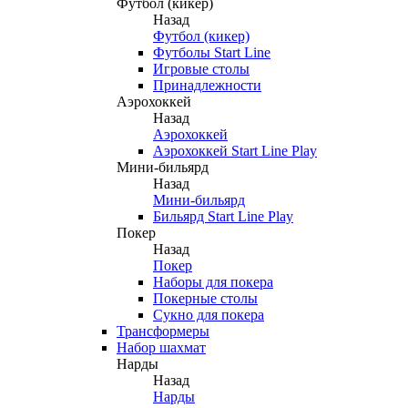
Футбол (кикер)
Назад
Футбол (кикер)
Футболы Start Line
Игровые столы
Принадлежности
Аэрохоккей
Назад
Аэрохоккей
Аэрохоккей Start Line Play
Мини-бильярд
Назад
Мини-бильярд
Бильярд Start Line Play
Покер
Назад
Покер
Наборы для покера
Покерные столы
Сукно для покера
Трансформеры
Набор шахмат
Нарды
Назад
Нарды