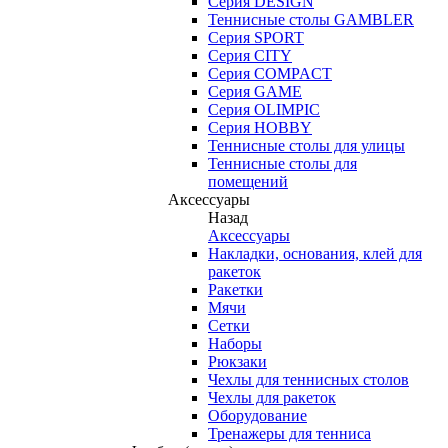
Серия DESIGN
Теннисные столы GAMBLER
Серия SPORT
Серия CITY
Серия COMPACT
Серия GAME
Серия OLIMPIC
Серия HOBBY
Теннисные столы для улицы
Теннисные столы для
помещений
Аксессуары
Назад
Аксессуары
Накладки, основания, клей для
ракеток
Ракетки
Мячи
Сетки
Наборы
Рюкзаки
Чехлы для теннисных столов
Чехлы для ракеток
Оборудование
Тренажеры для тенниса