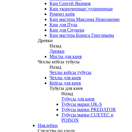
Кии Сергей Якимов
Кии укороченные/ удлиненные
Ремонт киёв
Кии мастера Максима Николаенко
Кии для Пула
Кии для Снукера
Кии мастера Бориса Григорьева
Древки
Назад
Древки
Мосты для киев
Чехлы кейсы тубусы
Назад
Чехлы кейсы тубусы
Чехлы для киев
Кейсы для киев
Тубусы для киев
Назад
Тубусы для киев
Тубусы марки QK-S
Тубусы марки PREDATOR
Тубусы марки CUETEC и
POISON
Наклейки
Средства по уходу