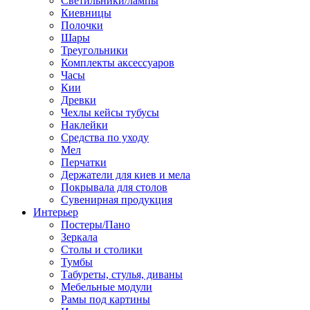
Светильники/лампы
Киевницы
Полочки
Шары
Треугольники
Комплекты аксессуаров
Часы
Кии
Древки
Чехлы кейсы тубусы
Наклейки
Средства по уходу
Мел
Перчатки
Держатели для киев и мела
Покрывала для столов
Сувенирная продукция
Интерьер
Постеры/Пано
Зеркала
Столы и столики
Тумбы
Табуреты, стулья, диваны
Мебельные модули
Рамы под картины