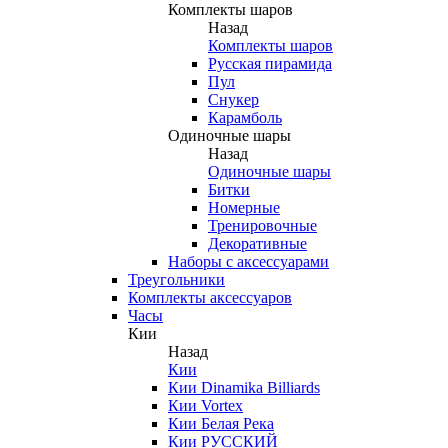
Комплекты шаров
Назад
Комплекты шаров
Русская пирамида
Пул
Снукер
Карамболь
Одиночные шары
Назад
Одиночные шары
Битки
Номерные
Тренировочные
Декоративные
Наборы с аксессуарами
Треугольники
Комплекты аксессуаров
Часы
Кии
Назад
Кии
Кии Dinamika Billiards
Кии Vortex
Кии Белая Река
Кии РУССКИЙ