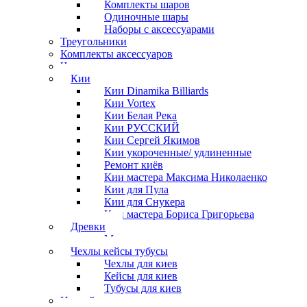
Комплекты шаров
Одиночные шары
Наборы с аксессуарами
Треугольники
Комплекты аксессуаров
Часы
Кии
Кии Dinamika Billiards
Кии Vortex
Кии Белая Река
Кии РУССКИЙ
Кии Сергей Якимов
Кии укороченные/ удлиненные
Ремонт киёв
Кии мастера Максима Николаенко
Кии для Пула
Кии для Снукера
Кии мастера Бориса Григорьева
Древки
Мосты для киев
Чехлы кейсы тубусы
Чехлы для киев
Кейсы для киев
Тубусы для киев
Наклейки