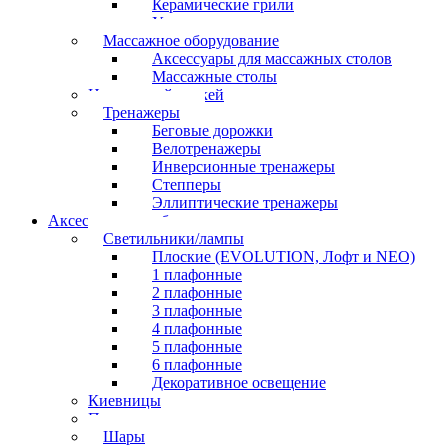
Керамические грили
Угольные грили
Массажное оборудование
Аксессуары для массажных столов
Массажные столы
Настольный хоккей
Тренажеры
Беговые дорожки
Велотренажеры
Инверсионные тренажеры
Степперы
Эллиптические тренажеры
Аксессуары для бильярда
Светильники/лампы
Плоские (EVOLUTION, Лофт и NEO)
1 плафонные
2 плафонные
3 плафонные
4 плафонные
5 плафонные
6 плафонные
Декоративное освещение
Киевницы
Полочки
Шары