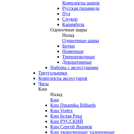
Комплекты шаров
Русская пирамида
Пул
Снукер
Карамболь
Одиночные шары
Назад
Одиночные шары
Битки
Номерные
Тренировочные
Декоративные
Наборы с аксессуарами
Треугольники
Комплекты аксессуаров
Часы
Кии
Назад
Кии
Кии Dinamika Billiards
Кии Vortex
Кии Белая Река
Кии РУССКИЙ
Кии Сергей Якимов
Кии укороченные/ удлиненные