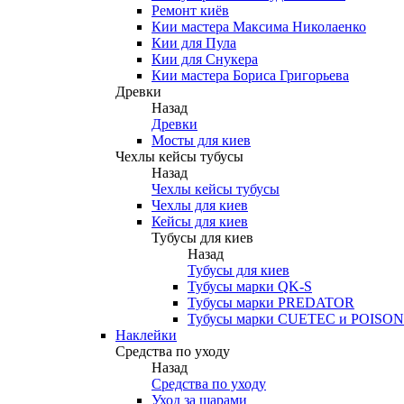
Ремонт киёв
Кии мастера Максима Николаенко
Кии для Пула
Кии для Снукера
Кии мастера Бориса Григорьева
Древки
Назад
Древки
Мосты для киев
Чехлы кейсы тубусы
Назад
Чехлы кейсы тубусы
Чехлы для киев
Кейсы для киев
Тубусы для киев
Назад
Тубусы для киев
Тубусы марки QK-S
Тубусы марки PREDATOR
Тубусы марки CUETEC и POISON
Наклейки
Средства по уходу
Назад
Средства по уходу
Уход за шарами