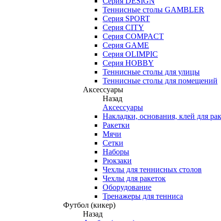
Серия DESIGN
Теннисные столы GAMBLER
Серия SPORT
Серия CITY
Серия COMPACT
Серия GAME
Серия OLIMPIC
Серия HOBBY
Теннисные столы для улицы
Теннисные столы для помещений
Аксессуары
Назад
Аксессуары
Накладки, основания, клей для ра
Ракетки
Мячи
Сетки
Наборы
Рюкзаки
Чехлы для теннисных столов
Чехлы для ракеток
Оборудование
Тренажеры для тенниса
Футбол (кикер)
Назад