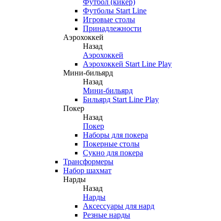
Футбол (кикер)
Футболы Start Line
Игровые столы
Принадлежности
Аэрохоккей
Назад
Аэрохоккей
Аэрохоккей Start Line Play
Мини-бильярд
Назад
Мини-бильярд
Бильярд Start Line Play
Покер
Назад
Покер
Наборы для покера
Покерные столы
Сукно для покера
Трансформеры
Набор шахмат
Нарды
Назад
Нарды
Аксессуары для нард
Резные нарды