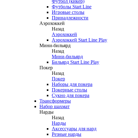
Футбол (кикер)
Футболы Start Line
Игровые столы
Принадлежности
Аэрохоккей
Назад
Аэрохоккей
Аэрохоккей Start Line Play
Мини-бильярд
Назад
Мини-бильярд
Бильярд Start Line Play
Покер
Назад
Покер
Наборы для покера
Покерные столы
Сукно для покера
Трансформеры
Набор шахмат
Нарды
Назад
Нарды
Аксессуары для нард
Резные нарды