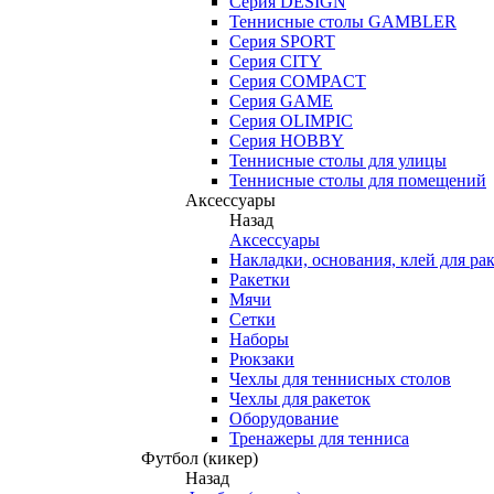
Серия DESIGN
Теннисные столы GAMBLER
Серия SPORT
Серия CITY
Серия COMPACT
Серия GAME
Серия OLIMPIC
Серия HOBBY
Теннисные столы для улицы
Теннисные столы для помещений
Аксессуары
Назад
Аксессуары
Накладки, основания, клей для ра
Ракетки
Мячи
Сетки
Наборы
Рюкзаки
Чехлы для теннисных столов
Чехлы для ракеток
Оборудование
Тренажеры для тенниса
Футбол (кикер)
Назад