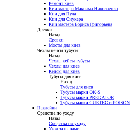
Ремонт киёв
Кии мастера Максима Николаенко
Кии для Пула
Кии для Снукера
Кии мастера Бориса Григорьева
Древки
Назад
Древки
Мосты для киев
Чехлы кейсы тубусы
Назад
Чехлы кейсы тубусы
Чехлы для киев
Кейсы для киев
Тубусы для киев
Назад
Тубусы для киев
Тубусы марки QK-S
Тубусы марки PREDATOR
Тубусы марки CUETEC и POISON
Наклейки
Средства по уходу
Назад
Средства по уходу
Уход за шарами