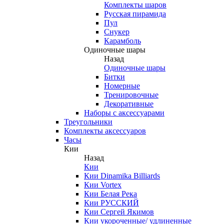
Комплекты шаров
Русская пирамида
Пул
Снукер
Карамболь
Одиночные шары
Назад
Одиночные шары
Битки
Номерные
Тренировочные
Декоративные
Наборы с аксессуарами
Треугольники
Комплекты аксессуаров
Часы
Кии
Назад
Кии
Кии Dinamika Billiards
Кии Vortex
Кии Белая Река
Кии РУССКИЙ
Кии Сергей Якимов
Кии укороченные/ удлиненные