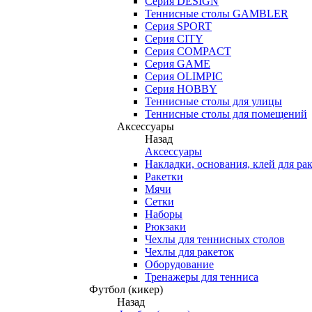
Серия DESIGN
Теннисные столы GAMBLER
Серия SPORT
Серия CITY
Серия COMPACT
Серия GAME
Серия OLIMPIC
Серия HOBBY
Теннисные столы для улицы
Теннисные столы для помещений
Аксессуары
Назад
Аксессуары
Накладки, основания, клей для ра
Ракетки
Мячи
Сетки
Наборы
Рюкзаки
Чехлы для теннисных столов
Чехлы для ракеток
Оборудование
Тренажеры для тенниса
Футбол (кикер)
Назад