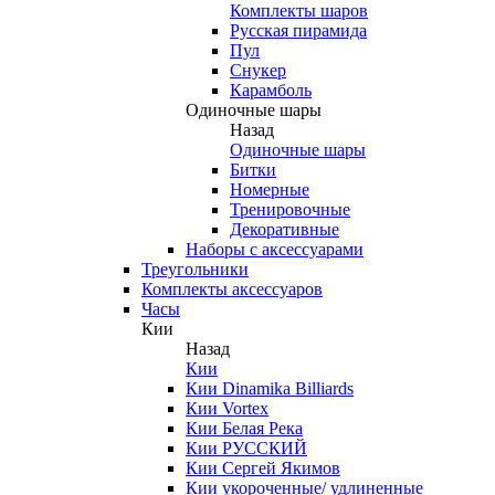
Комплекты шаров
Русская пирамида
Пул
Снукер
Карамболь
Одиночные шары
Назад
Одиночные шары
Битки
Номерные
Тренировочные
Декоративные
Наборы с аксессуарами
Треугольники
Комплекты аксессуаров
Часы
Кии
Назад
Кии
Кии Dinamika Billiards
Кии Vortex
Кии Белая Река
Кии РУССКИЙ
Кии Сергей Якимов
Кии укороченные/ удлиненные