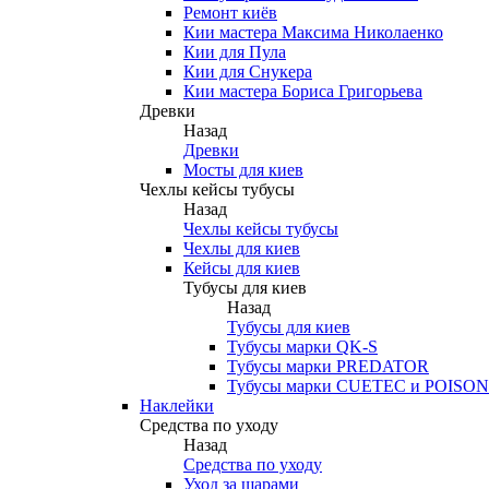
Ремонт киёв
Кии мастера Максима Николаенко
Кии для Пула
Кии для Снукера
Кии мастера Бориса Григорьева
Древки
Назад
Древки
Мосты для киев
Чехлы кейсы тубусы
Назад
Чехлы кейсы тубусы
Чехлы для киев
Кейсы для киев
Тубусы для киев
Назад
Тубусы для киев
Тубусы марки QK-S
Тубусы марки PREDATOR
Тубусы марки CUETEC и POISON
Наклейки
Средства по уходу
Назад
Средства по уходу
Уход за шарами