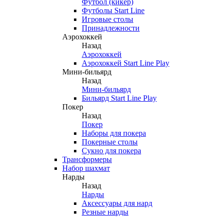
Футбол (кикер)
Футболы Start Line
Игровые столы
Принадлежности
Аэрохоккей
Назад
Аэрохоккей
Аэрохоккей Start Line Play
Мини-бильярд
Назад
Мини-бильярд
Бильярд Start Line Play
Покер
Назад
Покер
Наборы для покера
Покерные столы
Сукно для покера
Трансформеры
Набор шахмат
Нарды
Назад
Нарды
Аксессуары для нард
Резные нарды