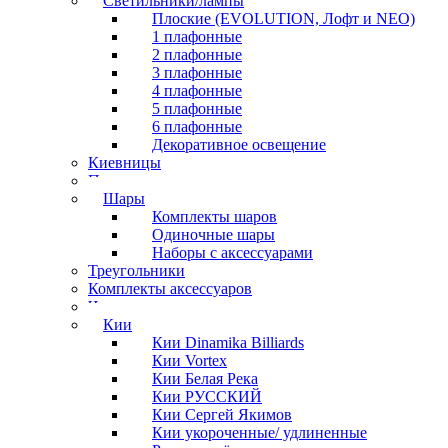
Светильники/лампы
Плоские (EVOLUTION, Лофт и NEO)
1 плафонные
2 плафонные
3 плафонные
4 плафонные
5 плафонные
6 плафонные
Декоративное освещение
Киевницы
Полочки
Шары
Комплекты шаров
Одиночные шары
Наборы с аксессуарами
Треугольники
Комплекты аксессуаров
Часы
Кии
Кии Dinamika Billiards
Кии Vortex
Кии Белая Река
Кии РУССКИЙ
Кии Сергей Якимов
Кии укороченные/ удлиненные