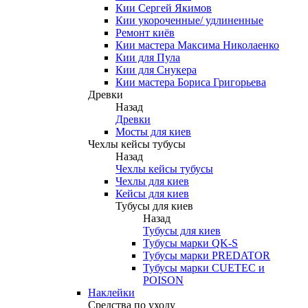
Кии Сергей Якимов
Кии укороченные/ удлиненные
Ремонт киёв
Кии мастера Максима Николаенко
Кии для Пула
Кии для Снукера
Кии мастера Бориса Григорьева
Древки
Назад
Древки
Мосты для киев
Чехлы кейсы тубусы
Назад
Чехлы кейсы тубусы
Чехлы для киев
Кейсы для киев
Тубусы для киев
Назад
Тубусы для киев
Тубусы марки QK-S
Тубусы марки PREDATOR
Тубусы марки CUETEC и
POISON
Наклейки
Средства по уходу