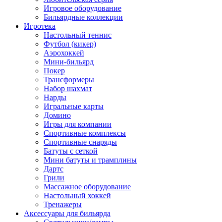
Игровое оборудование
Бильярдные коллекции
Игротека
Настольный теннис
Футбол (кикер)
Аэрохоккей
Мини-бильярд
Покер
Трансформеры
Набор шахмат
Нарды
Игральные карты
Домино
Игры для компании
Спортивные комплексы
Спортивные снаряды
Батуты с сеткой
Мини батуты и трамплины
Дартс
Грили
Массажное оборудование
Настольный хоккей
Тренажеры
Аксессуары для бильярда