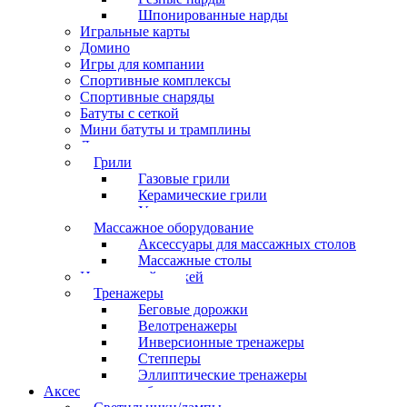
Шпонированные нарды
Игральные карты
Домино
Игры для компании
Спортивные комплексы
Спортивные снаряды
Батуты с сеткой
Мини батуты и трамплины
Дартс
Грили
Газовые грили
Керамические грили
Угольные грили
Массажное оборудование
Аксессуары для массажных столов
Массажные столы
Настольный хоккей
Тренажеры
Беговые дорожки
Велотренажеры
Инверсионные тренажеры
Степперы
Эллиптические тренажеры
Аксессуары для бильярда