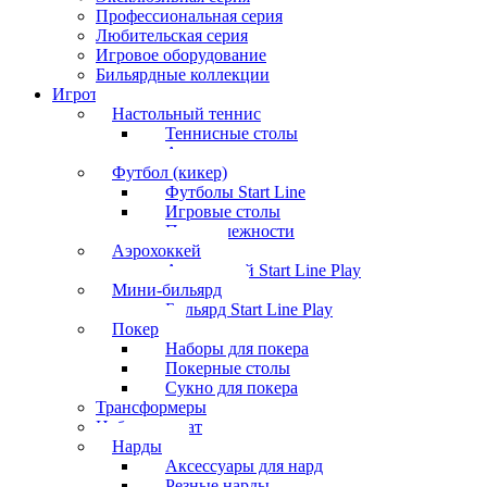
Профессиональная серия
Любительская серия
Игровое оборудование
Бильярдные коллекции
Игротека
Настольный теннис
Теннисные столы
Аксессуары
Футбол (кикер)
Футболы Start Line
Игровые столы
Принадлежности
Аэрохоккей
Аэрохоккей Start Line Play
Мини-бильярд
Бильярд Start Line Play
Покер
Наборы для покера
Покерные столы
Сукно для покера
Трансформеры
Набор шахмат
Нарды
Аксессуары для нард
Резные нарды