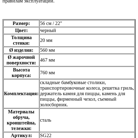
правилам эксплуатации.
Размер:
56 см / 22"
Цвет:
черный
Толщина
20 мм
стенки:
Ø изделия:
560 мм
Ø жарочной
467 мм
поверхности:
Высота
760 мм
корпуса:
складные бамбуковые столики,
транспортировочные колеса, решетка гриль,
Комплектация:
держатель камня для пиццы, камень для
пиццы, фирменный чехол, съемный
золосборник.
Материалы
обруча,
сталь
кронштейна,
тележки:
Артикул:
SG22