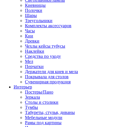
Светильники/лампы
Киевницы
Полочки
Шары
Треугольники
Комплекты аксессуаров
Часы
Кии
Древки
Чехлы кейсы тубусы
Наклейки
Средства по уходу
Мел
Перчатки
Держатели для киев и мела
Покрывала для столов
Сувенирная продукция
Интерьер
Постеры/Пано
Зеркала
Столы и столики
Тумбы
Табуреты, стулья, диваны
Мебельные модули
Рамы под картины