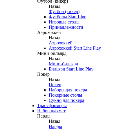
Футбол (кикер)
Назад
Футбол (кикер)
Футболы Start Line
Игровые столы
Принадлежности
Аэрохоккей
Назад
Аэрохоккей
Аэрохоккей Start Line Play
Мини-бильярд
Назад
Мини-бильярд
Бильярд Start Line Play
Покер
Назад
Покер
Наборы для покера
Покерные столы
Сукно для покера
Трансформеры
Набор шахмат
Нарды
Назад
Нарды