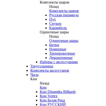
Комплекты шаров
Назад
Комплекты шаров
Русская пирамида
Пул
Снукер
Карамболь
Одиночные шары
Назад
Одиночные шары
Битки
Номерные
Тренировочные
Декоративные
Наборы с аксессуарами
Треугольники
Комплекты аксессуаров
Часы
Кии
Назад
Кии
Кии Dinamika Billiards
Кии Vortex
Кии Белая Река
Кии РУССКИЙ