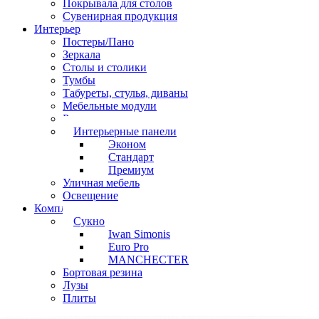
Покрывала для столов
Сувенирная продукция
Интерьер
Постеры/Пано
Зеркала
Столы и столики
Тумбы
Табуреты, стулья, диваны
Мебельные модули
Рамы под картины
Интерьерные панели
Эконом
Стандарт
Премиум
Уличная мебель
Освещение
Комплектующие
Сукно
Iwan Simonis
Euro Pro
MANCHECTER
Бортовая резина
Лузы
Плиты