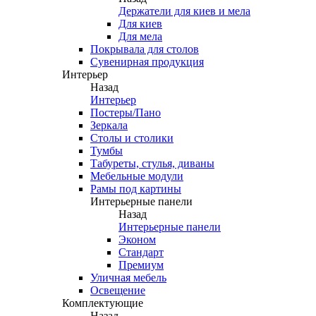
Держатели для киев и мела
Для киев
Для мела
Покрывала для столов
Сувенирная продукция
Интерьер
Назад
Интерьер
Постеры/Пано
Зеркала
Столы и столики
Тумбы
Табуреты, стулья, диваны
Мебельные модули
Рамы под картины
Интерьерные панели
Назад
Интерьерные панели
Эконом
Стандарт
Премиум
Уличная мебель
Освещение
Комплектующие
Назад