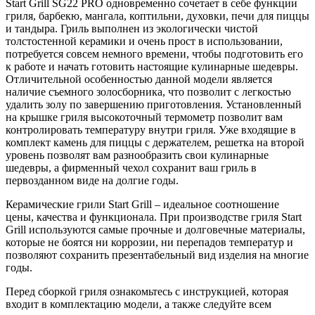
Start Grill SG22 PRO одновременно сочетает в себе функции
гриля, барбекю, мангала, коптильни, духовки, печи для пиццы
и тандыра. Гриль выполнен из экологически чистой
толстостенной керамики и очень прост в использовании,
потребуется совсем немного времени, чтобы подготовить его
к работе и начать готовить настоящие кулинарные шедевры.
Отличительной особенностью данной модели является
наличие съемного золосборника, что позволит с легкостью
удалить золу по завершению приготовления. Установленный
на крышке гриля высокоточный термометр позволит вам
контролировать температуру внутри гриля. Уже входящие в
комплект камень для пиццы с держателем, решетка на второй
уровень позволят вам разнообразить свои кулинарные
шедевры, а фирменный чехол сохранит ваш гриль в
первозданном виде на долгие годы.
Керамические грили Start Grill – идеальное соотношение
цены, качества и функционала. При производстве гриля Start
Grill используются самые прочные и долговечные материалы,
которые не боятся ни коррозии, ни перепадов температур и
позволяют сохранить презентабельный вид изделия на многие
годы.
Перед сборкой гриля ознакомьтесь с инструкцией, которая
входит в комплектацию модели, а также следуйте всем