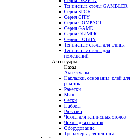
Серия DESIGN
Теннисные столы GAMBLER
Серия SPORT
Серия CITY
Серия COMPACT
Серия GAME
Серия OLIMPIC
Серия HOBBY
Теннисные столы для улицы
Теннисные столы для
помещений
Аксессуары
Назад
Аксессуары
Накладки, основания, клей для
ракеток
Ракетки
Мячи
Сетки
Наборы
Рюкзаки
Чехлы для теннисных столов
Чехлы для ракеток
Оборудование
Тренажеры для тенниса