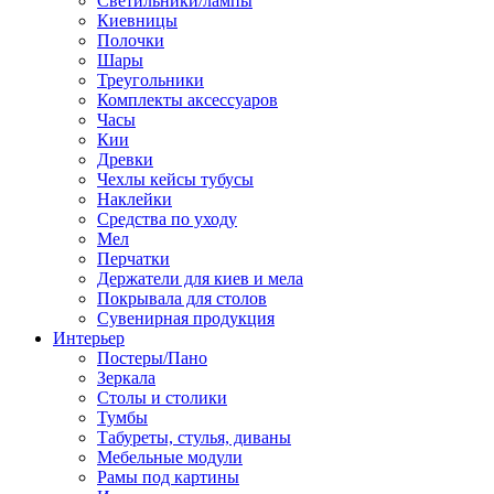
Светильники/лампы
Киевницы
Полочки
Шары
Треугольники
Комплекты аксессуаров
Часы
Кии
Древки
Чехлы кейсы тубусы
Наклейки
Средства по уходу
Мел
Перчатки
Держатели для киев и мела
Покрывала для столов
Сувенирная продукция
Интерьер
Постеры/Пано
Зеркала
Столы и столики
Тумбы
Табуреты, стулья, диваны
Мебельные модули
Рамы под картины