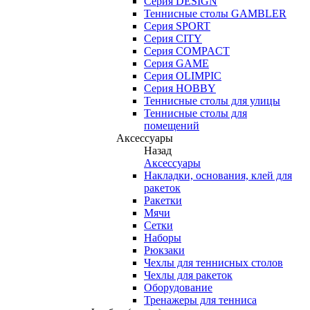
Серия DESIGN
Теннисные столы GAMBLER
Серия SPORT
Серия CITY
Серия COMPACT
Серия GAME
Серия OLIMPIC
Серия HOBBY
Теннисные столы для улицы
Теннисные столы для
помещений
Аксессуары
Назад
Аксессуары
Накладки, основания, клей для
ракеток
Ракетки
Мячи
Сетки
Наборы
Рюкзаки
Чехлы для теннисных столов
Чехлы для ракеток
Оборудование
Тренажеры для тенниса