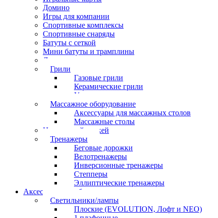
Домино
Игры для компании
Спортивные комплексы
Спортивные снаряды
Батуты с сеткой
Мини батуты и трамплины
Дартс
Грили
Газовые грили
Керамические грили
Угольные грили
Массажное оборудование
Аксессуары для массажных столов
Массажные столы
Настольный хоккей
Тренажеры
Беговые дорожки
Велотренажеры
Инверсионные тренажеры
Степперы
Эллиптические тренажеры
Аксессуары для бильярда
Светильники/лампы
Плоские (EVOLUTION, Лофт и NEO)
1 плафонные