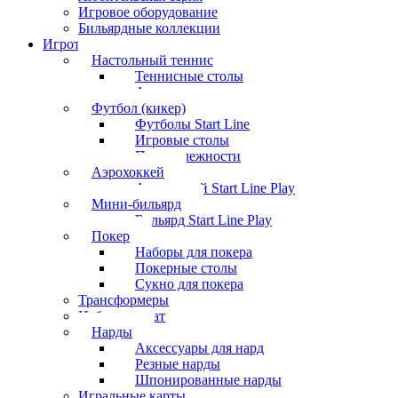
Игровое оборудование
Бильярдные коллекции
Игротека
Настольный теннис
Теннисные столы
Аксессуары
Футбол (кикер)
Футболы Start Line
Игровые столы
Принадлежности
Аэрохоккей
Аэрохоккей Start Line Play
Мини-бильярд
Бильярд Start Line Play
Покер
Наборы для покера
Покерные столы
Сукно для покера
Трансформеры
Набор шахмат
Нарды
Аксессуары для нард
Резные нарды
Шпонированные нарды
Игральные карты