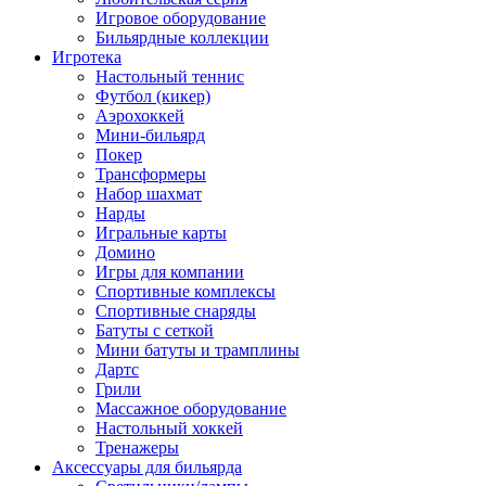
Игровое оборудование
Бильярдные коллекции
Игротека
Настольный теннис
Футбол (кикер)
Аэрохоккей
Мини-бильярд
Покер
Трансформеры
Набор шахмат
Нарды
Игральные карты
Домино
Игры для компании
Спортивные комплексы
Спортивные снаряды
Батуты с сеткой
Мини батуты и трамплины
Дартс
Грили
Массажное оборудование
Настольный хоккей
Тренажеры
Аксессуары для бильярда