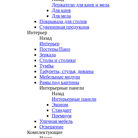
Держатели для киев и мела
Для киев
Для мела
Покрывала для столов
Сувенирная продукция
Интерьер
Назад
Интерьер
Постеры/Пано
Зеркала
Столы и столики
Тумбы
Табуреты, стулья, диваны
Мебельные модули
Рамы под картины
Интерьерные панели
Назад
Интерьерные панели
Эконом
Стандарт
Премиум
Уличная мебель
Освещение
Комплектующие
Назад