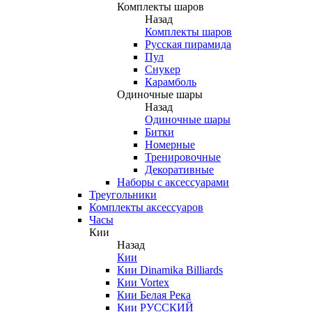
Комплекты шаров
Назад
Комплекты шаров
Русская пирамида
Пул
Снукер
Карамболь
Одиночные шары
Назад
Одиночные шары
Битки
Номерные
Тренировочные
Декоративные
Наборы с аксессуарами
Треугольники
Комплекты аксессуаров
Часы
Кии
Назад
Кии
Кии Dinamika Billiards
Кии Vortex
Кии Белая Река
Кии РУССКИЙ