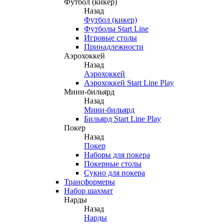
Футбол (кикер)
Назад
Футбол (кикер)
Футболы Start Line
Игровые столы
Принадлежности
Аэрохоккей
Назад
Аэрохоккей
Аэрохоккей Start Line Play
Мини-бильярд
Назад
Мини-бильярд
Бильярд Start Line Play
Покер
Назад
Покер
Наборы для покера
Покерные столы
Сукно для покера
Трансформеры
Набор шахмат
Нарды
Назад
Нарды