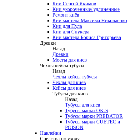
Кии Сергей Якимов
Кии укороченные/ удлиненные
Ремонт киёв
Кии мастера Максима Николаенко
Кии для Пула
Кии для Снукера
Кии мастера Бориса Григорьева
Древки
Назад
Древки
Мосты для киев
Чехлы кейсы тубусы
Назад
Чехлы кейсы тубусы
Чехлы для киев
Кейсы для киев
Тубусы для киев
Назад
Тубусы для киев
Тубусы марки QK-S
Тубусы марки PREDATOR
Тубусы марки CUETEC и
POISON
Наклейки
Средства по уходу