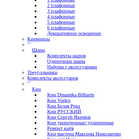
2 плафонные
3 плафонные
4 плафонные
5 плафонные
6 плафонные
Декоративное освещение
Киевницы
Полочки
Шары
Комплекты шаров
Одиночные шары
Наборы с аксессуарами
Треугольники
Комплекты аксессуаров
Часы
Кии
Кии Dinamika Billiards
Кии Vortex
Кии Белая Река
Кии РУССКИЙ
Кии Сергей Якимов
Кии укороченные/ удлиненные
Ремонт киёв
Кии мастера Максима Николаенко