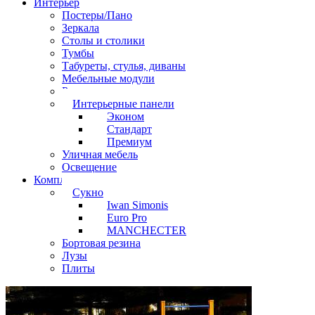
Интерьер
Постеры/Пано
Зеркала
Столы и столики
Тумбы
Табуреты, стулья, диваны
Мебельные модули
Рамы под картины
Интерьерные панели
Эконом
Стандарт
Премиум
Уличная мебель
Освещение
Комплектующие
Сукно
Iwan Simonis
Euro Pro
MANCHECTER
Бортовая резина
Лузы
Плиты