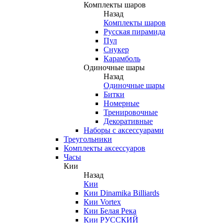
Комплекты шаров
Назад
Комплекты шаров
Русская пирамида
Пул
Снукер
Карамболь
Одиночные шары
Назад
Одиночные шары
Битки
Номерные
Тренировочные
Декоративные
Наборы с аксессуарами
Треугольники
Комплекты аксессуаров
Часы
Кии
Назад
Кии
Кии Dinamika Billiards
Кии Vortex
Кии Белая Река
Кии РУССКИЙ