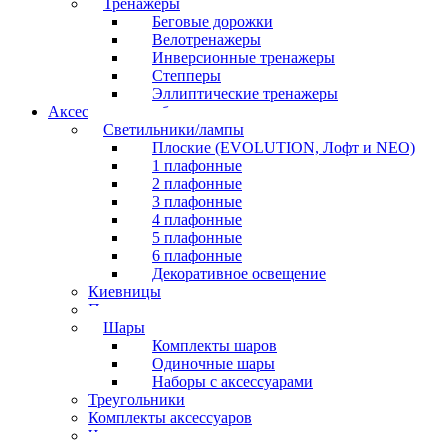
Тренажеры
Беговые дорожки
Велотренажеры
Инверсионные тренажеры
Степперы
Эллиптические тренажеры
Аксессуары для бильярда
Светильники/лампы
Плоские (EVOLUTION, Лофт и NEO)
1 плафонные
2 плафонные
3 плафонные
4 плафонные
5 плафонные
6 плафонные
Декоративное освещение
Киевницы
Полочки
Шары
Комплекты шаров
Одиночные шары
Наборы с аксессуарами
Треугольники
Комплекты аксессуаров
Часы