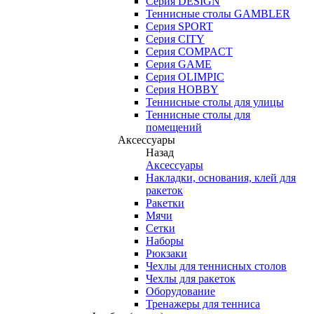
Серия DESIGN
Теннисные столы GAMBLER
Серия SPORT
Серия CITY
Серия COMPACT
Серия GAME
Серия OLIMPIC
Серия HOBBY
Теннисные столы для улицы
Теннисные столы для
помещений
Аксессуары
Назад
Аксессуары
Накладки, основания, клей для
ракеток
Ракетки
Мячи
Сетки
Наборы
Рюкзаки
Чехлы для теннисных столов
Чехлы для ракеток
Оборудование
Тренажеры для тенниса