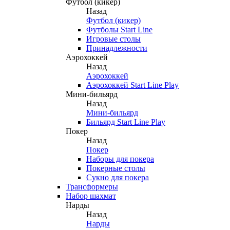
Футбол (кикер)
Назад
Футбол (кикер)
Футболы Start Line
Игровые столы
Принадлежности
Аэрохоккей
Назад
Аэрохоккей
Аэрохоккей Start Line Play
Мини-бильярд
Назад
Мини-бильярд
Бильярд Start Line Play
Покер
Назад
Покер
Наборы для покера
Покерные столы
Сукно для покера
Трансформеры
Набор шахмат
Нарды
Назад
Нарды