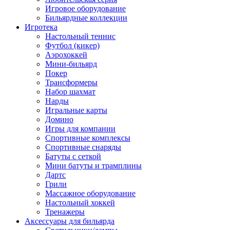
Игровое оборудование
Бильярдные коллекции
Игротека
Настольный теннис
Футбол (кикер)
Аэрохоккей
Мини-бильярд
Покер
Трансформеры
Набор шахмат
Нарды
Игральные карты
Домино
Игры для компании
Спортивные комплексы
Спортивные снаряды
Батуты с сеткой
Мини батуты и трамплины
Дартс
Грили
Массажное оборудование
Настольный хоккей
Тренажеры
Аксессуары для бильярда