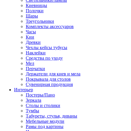
Светильники/лампы
Киевницы
Полочки
Шары
Треугольники
Комплекты аксессуаров
Часы
Кии
Древки
Чехлы кейсы тубусы
Наклейки
Средства по уходу
Мел
Перчатки
Держатели для киев и мела
Покрывала для столов
Сувенирная продукция
Интерьер
Постеры/Пано
Зеркала
Столы и столики
Тумбы
Табуреты, стулья, диваны
Мебельные модули
Рамы под картины