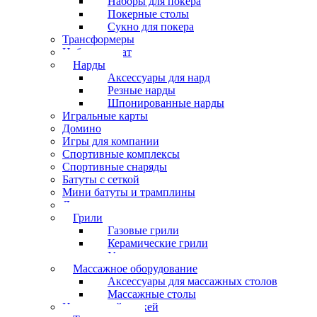
Наборы для покера
Покерные столы
Сукно для покера
Трансформеры
Набор шахмат
Нарды
Аксессуары для нард
Резные нарды
Шпонированные нарды
Игральные карты
Домино
Игры для компании
Спортивные комплексы
Спортивные снаряды
Батуты с сеткой
Мини батуты и трамплины
Дартс
Грили
Газовые грили
Керамические грили
Угольные грили
Массажное оборудование
Аксессуары для массажных столов
Массажные столы
Настольный хоккей