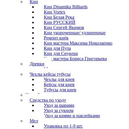
Кии
Кии Dinamika Billiards
Кии Vortex
Кии Белая Река
Кии РУССКИЙ
Кии Сергей Якимов
Кии укороченные/ удлиненные
Ремонт киёв
Кии мастера Максима Николаенко
Кии для Пула
Кии для Снукера
Кии мастера Бориса Григорьева
Древки
Мосты для киев
Чехлы кейсы тубусы
Чехлы для киев
Кейсы для киев
Тубусы для киев
Наклейки
Средства по уходу
Уход за шарами
Уход за сукном
Уход за киями и наклейками
Мел
Упаковка по 1-9 шт.