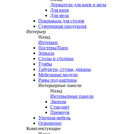
Держатели для киев и мела
Для киев
Для мела
Покрывала для столов
Сувенирная продукция
Интерьер
Назад
Интерьер
Постеры/Пано
Зеркала
Столы и столики
Тумбы
Табуреты, стулья, диваны
Мебельные модули
Рамы под картины
Интерьерные панели
Назад
Интерьерные панели
Эконом
Стандарт
Премиум
Уличная мебель
Освещение
Комплектующие
Назад