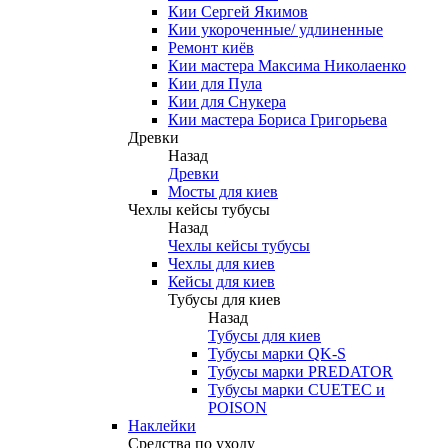
Кии Сергей Якимов
Кии укороченные/ удлиненные
Ремонт киёв
Кии мастера Максима Николаенко
Кии для Пула
Кии для Снукера
Кии мастера Бориса Григорьева
Древки
Назад
Древки
Мосты для киев
Чехлы кейсы тубусы
Назад
Чехлы кейсы тубусы
Чехлы для киев
Кейсы для киев
Тубусы для киев
Назад
Тубусы для киев
Тубусы марки QK-S
Тубусы марки PREDATOR
Тубусы марки CUETEC и
POISON
Наклейки
Средства по уходу