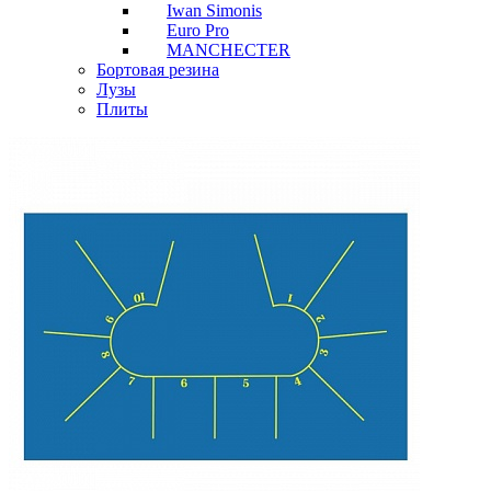
Iwan Simonis
Euro Pro
MANCHECTER
Бортовая резина
Лузы
Плиты