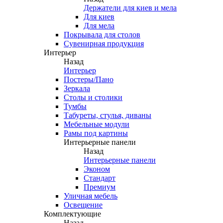
Держатели для киев и мела
Для киев
Для мела
Покрывала для столов
Сувенирная продукция
Интерьер
Назад
Интерьер
Постеры/Пано
Зеркала
Столы и столики
Тумбы
Табуреты, стулья, диваны
Мебельные модули
Рамы под картины
Интерьерные панели
Назад
Интерьерные панели
Эконом
Стандарт
Премиум
Уличная мебель
Освещение
Комплектующие
Назад