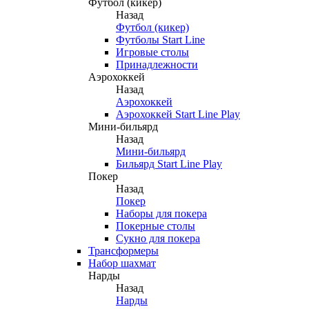
Футбол (кикер)
Назад
Футбол (кикер)
Футболы Start Line
Игровые столы
Принадлежности
Аэрохоккей
Назад
Аэрохоккей
Аэрохоккей Start Line Play
Мини-бильярд
Назад
Мини-бильярд
Бильярд Start Line Play
Покер
Назад
Покер
Наборы для покера
Покерные столы
Сукно для покера
Трансформеры
Набор шахмат
Нарды
Назад
Нарды