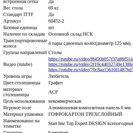
встроенная сетка
Да
Вес стола
69 кг.
Стандарт ITTF
Да
Артикул
60452-2
Базовая единица
шт
Наличие по складам
Основной склад НСК
Транспортировочные
4 пары сдвоеных колёс(диаметр 125 мм),
колеса
Группы направлений
Столы
https://rutube.ru/video/f8450b057f37a86f51
Видео (rutube)
https://rutube.ru/video/2f19c44032749e138
https://rutube.ru/video/70c8aa15610f1487b
Уровень игры
Любитель
Цвет столешницы
Графит
материал
ACP
столешницы
Цель использования
некоммерческая
Игровое поле
Алюминиевая композитная панель 6 мм.
Материал упаковки
ГОФРОКАРТОН ТРЕХСЛОЙНЫЙ
Наименование на
Start line Top Expert DESIGN всепогодны
этикетке
Гарантия
6 месяцев