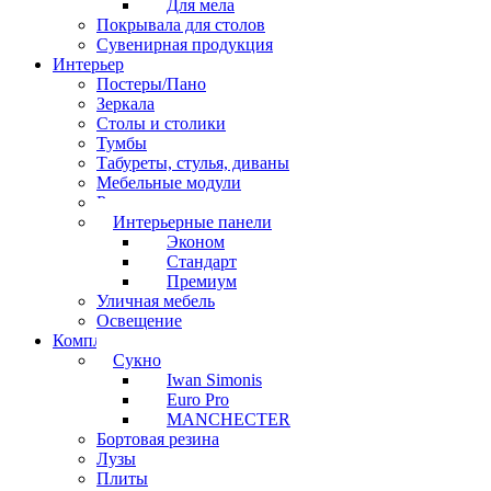
Для мела
Покрывала для столов
Сувенирная продукция
Интерьер
Постеры/Пано
Зеркала
Столы и столики
Тумбы
Табуреты, стулья, диваны
Мебельные модули
Рамы под картины
Интерьерные панели
Эконом
Стандарт
Премиум
Уличная мебель
Освещение
Комплектующие
Сукно
Iwan Simonis
Euro Pro
MANCHECTER
Бортовая резина
Лузы
Плиты