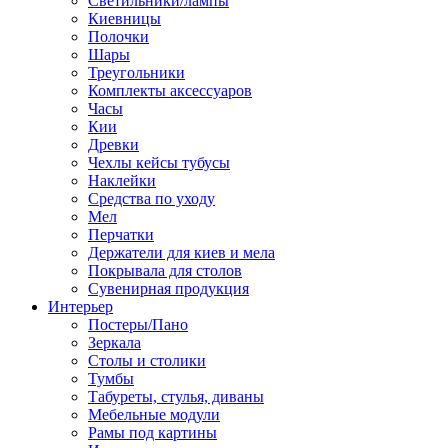
Светильники/лампы
Киевницы
Полочки
Шары
Треугольники
Комплекты аксессуаров
Часы
Кии
Древки
Чехлы кейсы тубусы
Наклейки
Средства по уходу
Мел
Перчатки
Держатели для киев и мела
Покрывала для столов
Сувенирная продукция
Интерьер
Постеры/Пано
Зеркала
Столы и столики
Тумбы
Табуреты, стулья, диваны
Мебельные модули
Рамы под картины