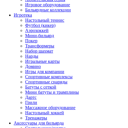
Игровое оборудование
Бильярдные коллекции
Игротека
Настольный теннис
Футбол (кикер)
Аэрохоккей
Мини-бильярд
Покер
Трансформеры
Набор шахмат
Нарды
Игральные карты
Домино
Игры для компании
Спортивные комплексы
Спортивные снаряды
Батуты с сеткой
Мини батуты и трамплины
Дартс
Грили
Массажное оборудование
Настольный хоккей
Тренажеры
Аксессуары для бильярда