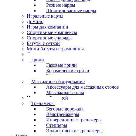
Резные нарды
Шпонированные нарды
Игральные карты
Домино
Игры для компании
Спортивные комплексы
Спортивные снаряды
Батуты с сеткой
Мини батуты и трамплины
Дартс
Грили
Газовые грили
Керамические грили
Угольные грили
Массажное оборудование
Аксессуары для массажных столов
Массажные столы
Настольный хоккей
Тренажеры
Беговые дорожки
Велотренажеры
Инверсионные тренажеры
Степперы
Эллиптические тренажеры