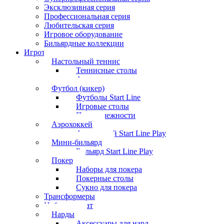
Эксклюзивная серия
Профессиональная серия
Любительская серия
Игровое оборудование
Бильярдные коллекции
Игротека
Настольный теннис
Теннисные столы
Аксессуары
Футбол (кикер)
Футболы Start Line
Игровые столы
Принадлежности
Аэрохоккей
Аэрохоккей Start Line Play
Мини-бильярд
Бильярд Start Line Play
Покер
Наборы для покера
Покерные столы
Сукно для покера
Трансформеры
Набор шахмат
Нарды
Аксессуары для нард