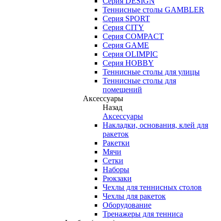
Серия DESIGN
Теннисные столы GAMBLER
Серия SPORT
Серия CITY
Серия COMPACT
Серия GAME
Серия OLIMPIC
Серия HOBBY
Теннисные столы для улицы
Теннисные столы для
помещений
Аксессуары
Назад
Аксессуары
Накладки, основания, клей для
ракеток
Ракетки
Мячи
Сетки
Наборы
Рюкзаки
Чехлы для теннисных столов
Чехлы для ракеток
Оборудование
Тренажеры для тенниса