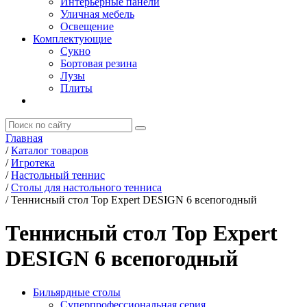
Интерьерные панели
Уличная мебель
Освещение
Комплектующие
Сукно
Бортовая резина
Лузы
Плиты
Главная
/
Каталог товаров
/
Игротека
/
Настольный теннис
/
Столы для настольного тенниса
/
Теннисный стол Top Expert DESIGN 6 всепогодный
Теннисный стол Top Expert
DESIGN 6 всепогодный
Бильярдные столы
Суперпрофессиональная серия