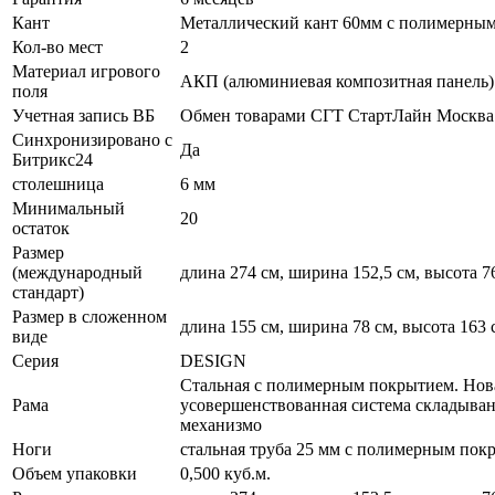
Кант
Металлический кант 60мм с полимерны
Кол-во мест
2
Материал игрового
АКП (алюминиевая композитная панель)
поля
Учетная запись ВБ
Обмен товарами СГТ СтартЛайн Москва
Синхронизировано с
Да
Битрикс24
столешница
6 мм
Минимальный
20
остаток
Размер
(международный
длина 274 см, ширина 152,5 см, высота 7
стандарт)
Размер в сложенном
длина 155 см, ширина 78 см, высота 163 
виде
Серия
DESIGN
Стальная с полимерным покрытием. Нов
Рама
усовершенствованная система складыва
механизмо
Ноги
стальная труба 25 мм с полимерным пок
Объем упаковки
0,500 куб.м.