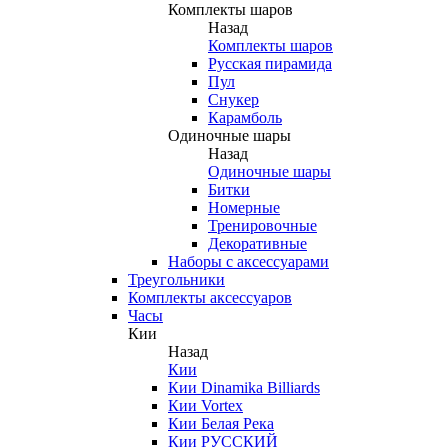
Комплекты шаров
Назад
Комплекты шаров
Русская пирамида
Пул
Снукер
Карамболь
Одиночные шары
Назад
Одиночные шары
Битки
Номерные
Тренировочные
Декоративные
Наборы с аксессуарами
Треугольники
Комплекты аксессуаров
Часы
Кии
Назад
Кии
Кии Dinamika Billiards
Кии Vortex
Кии Белая Река
Кии РУССКИЙ