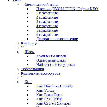
Аксессуары для бильярда
Светильники/лампы
Плоские (EVOLUTION, Лофт и NEO)
1 плафонные
2 плафонные
3 плафонные
4 плафонные
5 плафонные
6 плафонные
Декоративное освещение
Киевницы
Полочки
Шары
Комплекты шаров
Одиночные шары
Наборы с аксессуарами
Треугольники
Комплекты аксессуаров
Часы
Кии
Кии Dinamika Billiards
Кии Vortex
Кии Белая Река
Кии РУССКИЙ
Кии Сергей Якимов