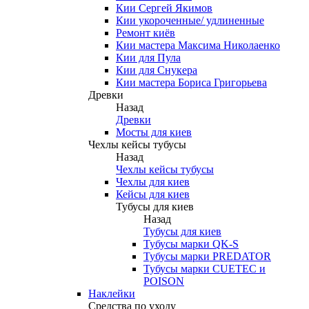
Кии Сергей Якимов
Кии укороченные/ удлиненные
Ремонт киёв
Кии мастера Максима Николаенко
Кии для Пула
Кии для Снукера
Кии мастера Бориса Григорьева
Древки
Назад
Древки
Мосты для киев
Чехлы кейсы тубусы
Назад
Чехлы кейсы тубусы
Чехлы для киев
Кейсы для киев
Тубусы для киев
Назад
Тубусы для киев
Тубусы марки QK-S
Тубусы марки PREDATOR
Тубусы марки CUETEC и
POISON
Наклейки
Средства по уходу