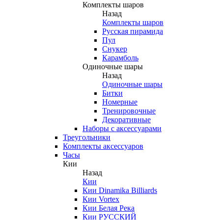
Комплекты шаров
Назад
Комплекты шаров
Русская пирамида
Пул
Снукер
Карамболь
Одиночные шары
Назад
Одиночные шары
Битки
Номерные
Тренировочные
Декоративные
Наборы с аксессуарами
Треугольники
Комплекты аксессуаров
Часы
Кии
Назад
Кии
Кии Dinamika Billiards
Кии Vortex
Кии Белая Река
Кии РУССКИЙ