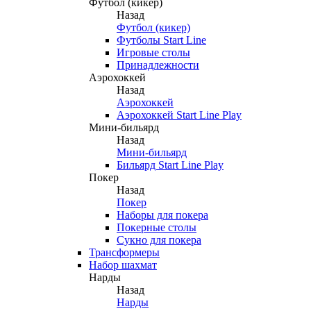
Футбол (кикер)
Назад
Футбол (кикер)
Футболы Start Line
Игровые столы
Принадлежности
Аэрохоккей
Назад
Аэрохоккей
Аэрохоккей Start Line Play
Мини-бильярд
Назад
Мини-бильярд
Бильярд Start Line Play
Покер
Назад
Покер
Наборы для покера
Покерные столы
Сукно для покера
Трансформеры
Набор шахмат
Нарды
Назад
Нарды