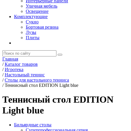
Интерьерные панели
Уличная мебель
Освещение
Комплектующие
Сукно
Бортовая резина
Лузы
Плиты
Главная
/
Каталог товаров
/
Игротека
/
Настольный теннис
/
Столы для настольного тенниса
/
Теннисный стол EDITION Light blue
Теннисный стол EDITION
Light blue
Бильярдные столы
Суперпрофессиональная серия