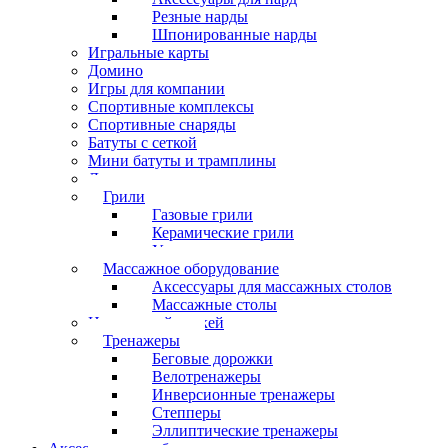
Резные нарды
Шпонированные нарды
Игральные карты
Домино
Игры для компании
Спортивные комплексы
Спортивные снаряды
Батуты с сеткой
Мини батуты и трамплины
Дартс
Грили
Газовые грили
Керамические грили
Угольные грили
Массажное оборудование
Аксессуары для массажных столов
Массажные столы
Настольный хоккей
Тренажеры
Беговые дорожки
Велотренажеры
Инверсионные тренажеры
Степперы
Эллиптические тренажеры