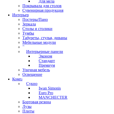
Для мела
Покрывала для столов
Сувенирная продукция
Интерьер
Постеры/Пано
Зеркала
Столы и столики
Тумбы
Табуреты, стулья, диваны
Мебельные модули
Рамы под картины
Интерьерные панели
Эконом
Стандарт
Премиум
Уличная мебель
Освещение
Комплектующие
Сукно
Iwan Simonis
Euro Pro
MANCHECTER
Бортовая резина
Лузы
Плиты