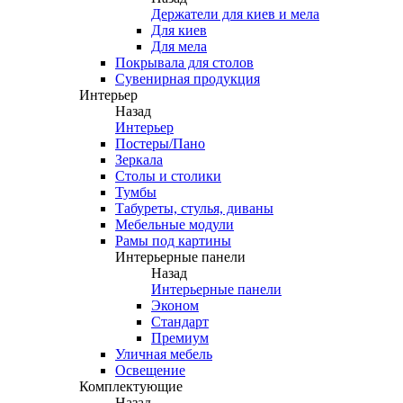
Держатели для киев и мела
Для киев
Для мела
Покрывала для столов
Сувенирная продукция
Интерьер
Назад
Интерьер
Постеры/Пано
Зеркала
Столы и столики
Тумбы
Табуреты, стулья, диваны
Мебельные модули
Рамы под картины
Интерьерные панели
Назад
Интерьерные панели
Эконом
Стандарт
Премиум
Уличная мебель
Освещение
Комплектующие
Назад