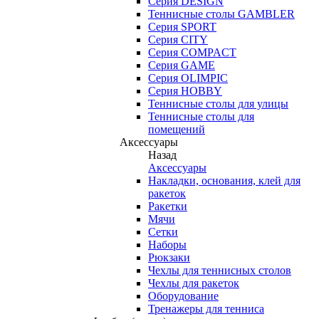
Серия DESIGN
Теннисные столы GAMBLER
Серия SPORT
Серия CITY
Серия COMPACT
Серия GAME
Серия OLIMPIC
Серия HOBBY
Теннисные столы для улицы
Теннисные столы для
помещений
Аксессуары
Назад
Аксессуары
Накладки, основания, клей для
ракеток
Ракетки
Мячи
Сетки
Наборы
Рюкзаки
Чехлы для теннисных столов
Чехлы для ракеток
Оборудование
Тренажеры для тенниса