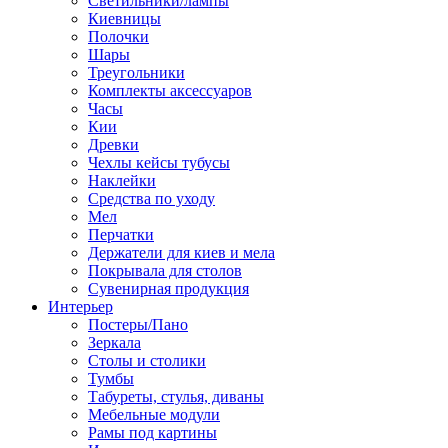
Светильники/лампы
Киевницы
Полочки
Шары
Треугольники
Комплекты аксессуаров
Часы
Кии
Древки
Чехлы кейсы тубусы
Наклейки
Средства по уходу
Мел
Перчатки
Держатели для киев и мела
Покрывала для столов
Сувенирная продукция
Интерьер
Постеры/Пано
Зеркала
Столы и столики
Тумбы
Табуреты, стулья, диваны
Мебельные модули
Рамы под картины