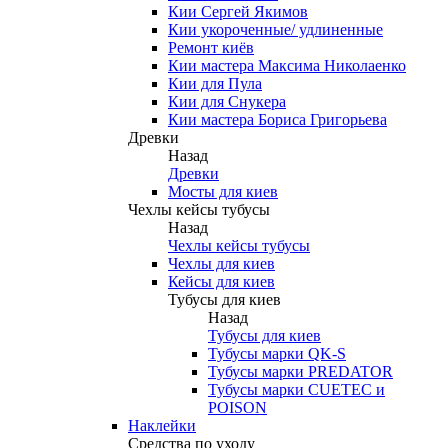
Кии Сергей Якимов
Кии укороченные/ удлиненные
Ремонт киёв
Кии мастера Максима Николаенко
Кии для Пула
Кии для Снукера
Кии мастера Бориса Григорьева
Древки
Назад
Древки
Мосты для киев
Чехлы кейсы тубусы
Назад
Чехлы кейсы тубусы
Чехлы для киев
Кейсы для киев
Тубусы для киев
Назад
Тубусы для киев
Тубусы марки QK-S
Тубусы марки PREDATOR
Тубусы марки CUETEC и
POISON
Наклейки
Средства по уходу