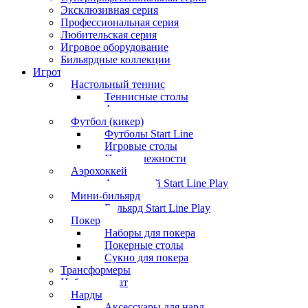
Эксклюзивная серия
Профессиональная серия
Любительская серия
Игровое оборудование
Бильярдные коллекции
Игротека
Настольный теннис
Теннисные столы
Аксессуары
Футбол (кикер)
Футболы Start Line
Игровые столы
Принадлежности
Аэрохоккей
Аэрохоккей Start Line Play
Мини-бильярд
Бильярд Start Line Play
Покер
Наборы для покера
Покерные столы
Сукно для покера
Трансформеры
Набор шахмат
Нарды
Аксессуары для нард