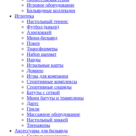
Игровое оборудование
Бильярдные коллекции
Игротека
Настольный теннис
Футбол (кикер)
Аэрохоккей
Мини-бильярд
Покер
Трансформеры
Набор шахмат
Нарды
Игральные карты
Домино
Игры для компании
Спортивные комплексы
Спортивные снаряды
Батуты с сеткой
Мини батуты и трамплины
Дартс
Грили
Массажное оборудование
Настольный хоккей
Тренажеры
Аксессуары для бильярда