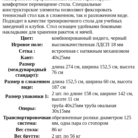
комфортное перемещение стола. Специальные
конструкторские элементы позволяют фиксировать
теннисный стол как в сложенном, так и разложенном виде.
Подходит в качестве тренировочного стола для учебных
заведений и клубов. Стол оснащен удобными боковыми
накладками для хранения ракеток и мячей.
Цвет:
комбинированный индиго, черный
Игровое поле:
высококачественная ЛДСП 18 мм
Сетка :
встроенная с натяжным механизмом
Кант:
40х25мм
Размер
длина 274 см, ширина 152,5 см, высота
(международный
76 см
стандарт):
Размер в сложенном
длина 152,5 см, ширина 60 см, высота
виде:
187 см
2 шт. по длине 158 см, ширине 142 см,
Размер упаковки 1:
высоте 11 см
труба 40х25мм труба овальная
Опоры:
30х15мм
Транспортировочная
обрезиненные ролики диаметром 125
система:
мм, одна пара со стопором
Вес стола:
86 кг
Вес брутто:
2 шт. по 56 кг