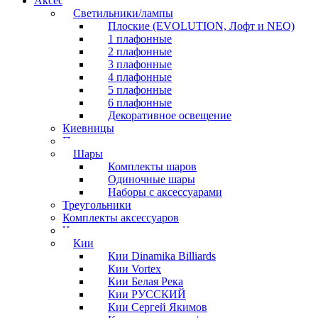
Аксессуары для бильярда
Светильники/лампы
Плоские (EVOLUTION, Лофт и NEO)
1 плафонные
2 плафонные
3 плафонные
4 плафонные
5 плафонные
6 плафонные
Декоративное освещение
Киевницы
Полочки
Шары
Комплекты шаров
Одиночные шары
Наборы с аксессуарами
Треугольники
Комплекты аксессуаров
Часы
Кии
Кии Dinamika Billiards
Кии Vortex
Кии Белая Река
Кии РУССКИЙ
Кии Сергей Якимов