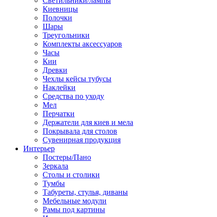
Светильники/лампы
Киевницы
Полочки
Шары
Треугольники
Комплекты аксессуаров
Часы
Кии
Древки
Чехлы кейсы тубусы
Наклейки
Средства по уходу
Мел
Перчатки
Держатели для киев и мела
Покрывала для столов
Сувенирная продукция
Интерьер
Постеры/Пано
Зеркала
Столы и столики
Тумбы
Табуреты, стулья, диваны
Мебельные модули
Рамы под картины