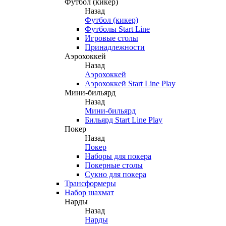
Футбол (кикер)
Назад
Футбол (кикер)
Футболы Start Line
Игровые столы
Принадлежности
Аэрохоккей
Назад
Аэрохоккей
Аэрохоккей Start Line Play
Мини-бильярд
Назад
Мини-бильярд
Бильярд Start Line Play
Покер
Назад
Покер
Наборы для покера
Покерные столы
Сукно для покера
Трансформеры
Набор шахмат
Нарды
Назад
Нарды