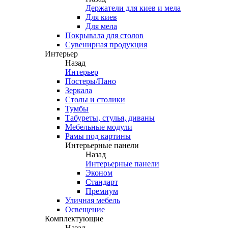
Держатели для киев и мела
Для киев
Для мела
Покрывала для столов
Сувенирная продукция
Интерьер
Назад
Интерьер
Постеры/Пано
Зеркала
Столы и столики
Тумбы
Табуреты, стулья, диваны
Мебельные модули
Рамы под картины
Интерьерные панели
Назад
Интерьерные панели
Эконом
Стандарт
Премиум
Уличная мебель
Освещение
Комплектующие
Назад