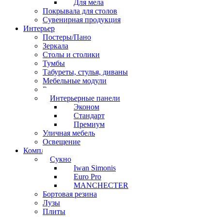
Для мела
Покрывала для столов
Сувенирная продукция
Интерьер
Постеры/Пано
Зеркала
Столы и столики
Тумбы
Табуреты, стулья, диваны
Мебельные модули
Рамы под картины
Интерьерные панели
Эконом
Стандарт
Премиум
Уличная мебель
Освещение
Комплектующие
Сукно
Iwan Simonis
Euro Pro
MANCHECTER
Бортовая резина
Лузы
Плиты