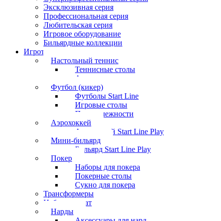
Эксклюзивная серия
Профессиональная серия
Любительская серия
Игровое оборудование
Бильярдные коллекции
Игротека
Настольный теннис
Теннисные столы
Аксессуары
Футбол (кикер)
Футболы Start Line
Игровые столы
Принадлежности
Аэрохоккей
Аэрохоккей Start Line Play
Мини-бильярд
Бильярд Start Line Play
Покер
Наборы для покера
Покерные столы
Сукно для покера
Трансформеры
Набор шахмат
Нарды
Аксессуары для нард