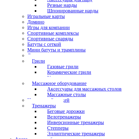
Резные нарды
Шпонированные нарды
Игральные карты
Домино
Игры для компании
Спортивные комплексы
Спортивные снаряды
Батуты с сеткой
Мини батуты и трамплины
Дартс
Грили
Газовые грили
Керамические грили
Угольные грили
Массажное оборудование
Аксессуары для массажных столов
Массажные столы
Настольный хоккей
Тренажеры
Беговые дорожки
Велотренажеры
Инверсионные тренажеры
Степперы
Эллиптические тренажеры