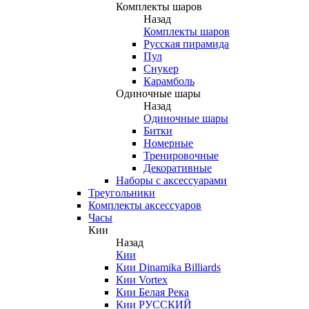
Комплекты шаров
Назад
Комплекты шаров
Русская пирамида
Пул
Снукер
Карамболь
Одиночные шары
Назад
Одиночные шары
Битки
Номерные
Тренировочные
Декоративные
Наборы с аксессуарами
Треугольники
Комплекты аксессуаров
Часы
Кии
Назад
Кии
Кии Dinamika Billiards
Кии Vortex
Кии Белая Река
Кии РУССКИЙ