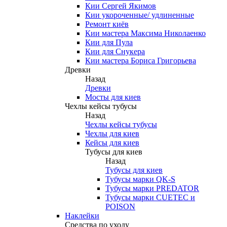
Кии Сергей Якимов
Кии укороченные/ удлиненные
Ремонт киёв
Кии мастера Максима Николаенко
Кии для Пула
Кии для Снукера
Кии мастера Бориса Григорьева
Древки
Назад
Древки
Мосты для киев
Чехлы кейсы тубусы
Назад
Чехлы кейсы тубусы
Чехлы для киев
Кейсы для киев
Тубусы для киев
Назад
Тубусы для киев
Тубусы марки QK-S
Тубусы марки PREDATOR
Тубусы марки CUETEC и
POISON
Наклейки
Средства по уходу