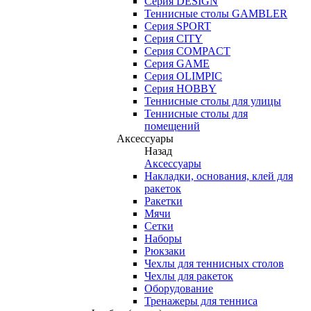
Серия DESIGN
Теннисные столы GAMBLER
Серия SPORT
Серия CITY
Серия COMPACT
Серия GAME
Серия OLIMPIC
Серия HOBBY
Теннисные столы для улицы
Теннисные столы для
помещений
Аксессуары
Назад
Аксессуары
Накладки, основания, клей для
ракеток
Ракетки
Мячи
Сетки
Наборы
Рюкзаки
Чехлы для теннисных столов
Чехлы для ракеток
Оборудование
Тренажеры для тенниса