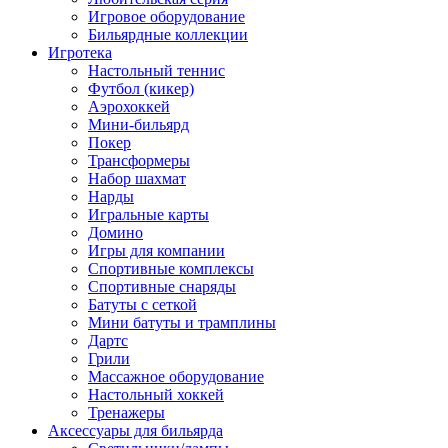
Игровое оборудование
Бильярдные коллекции
Игротека
Настольный теннис
Футбол (кикер)
Аэрохоккей
Мини-бильярд
Покер
Трансформеры
Набор шахмат
Нарды
Игральные карты
Домино
Игры для компании
Спортивные комплексы
Спортивные снаряды
Батуты с сеткой
Мини батуты и трамплины
Дартс
Грили
Массажное оборудование
Настольный хоккей
Тренажеры
Аксессуары для бильярда