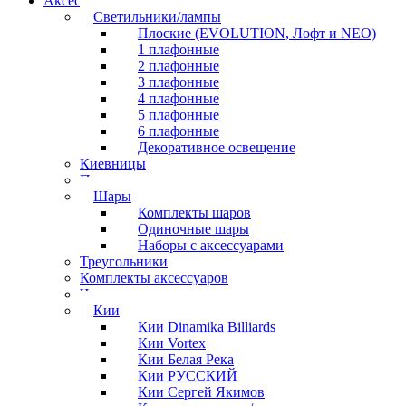
Аксессуары для бильярда
Светильники/лампы
Плоские (EVOLUTION, Лофт и NEO)
1 плафонные
2 плафонные
3 плафонные
4 плафонные
5 плафонные
6 плафонные
Декоративное освещение
Киевницы
Полочки
Шары
Комплекты шаров
Одиночные шары
Наборы с аксессуарами
Треугольники
Комплекты аксессуаров
Часы
Кии
Кии Dinamika Billiards
Кии Vortex
Кии Белая Река
Кии РУССКИЙ
Кии Сергей Якимов