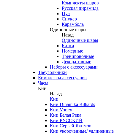
Комплекты шаров
Русская пирамида
Пул
Снукер
Карамболь
Одиночные шары
Назад
Одиночные шары
Битки
Номерные
Тренировочные
Декоративные
Наборы с аксессуарами
Треугольники
Комплекты аксессуаров
Часы
Кии
Назад
Кии
Кии Dinamika Billiards
Кии Vortex
Кии Белая Река
Кии РУССКИЙ
Кии Сергей Якимов
Кии укороченные/ удлиненные