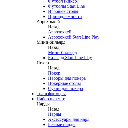
Футбол (кикер)
Футболы Start Line
Игровые столы
Принадлежности
Аэрохоккей
Назад
Аэрохоккей
Аэрохоккей Start Line Play
Мини-бильярд
Назад
Мини-бильярд
Бильярд Start Line Play
Покер
Назад
Покер
Наборы для покера
Покерные столы
Сукно для покера
Трансформеры
Набор шахмат
Нарды
Назад
Нарды
Аксессуары для нард
Резные нарды