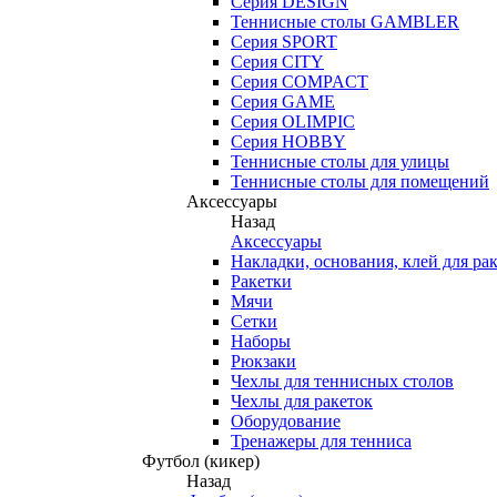
Серия DESIGN
Теннисные столы GAMBLER
Серия SPORT
Серия CITY
Серия COMPACT
Серия GAME
Серия OLIMPIC
Серия HOBBY
Теннисные столы для улицы
Теннисные столы для помещений
Аксессуары
Назад
Аксессуары
Накладки, основания, клей для ра
Ракетки
Мячи
Сетки
Наборы
Рюкзаки
Чехлы для теннисных столов
Чехлы для ракеток
Оборудование
Тренажеры для тенниса
Футбол (кикер)
Назад