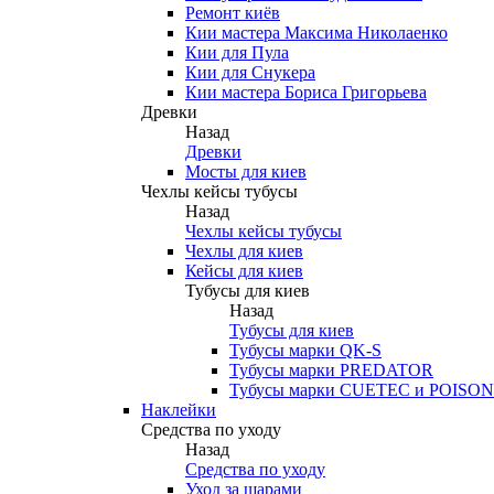
Ремонт киёв
Кии мастера Максима Николаенко
Кии для Пула
Кии для Снукера
Кии мастера Бориса Григорьева
Древки
Назад
Древки
Мосты для киев
Чехлы кейсы тубусы
Назад
Чехлы кейсы тубусы
Чехлы для киев
Кейсы для киев
Тубусы для киев
Назад
Тубусы для киев
Тубусы марки QK-S
Тубусы марки PREDATOR
Тубусы марки CUETEC и POISON
Наклейки
Средства по уходу
Назад
Средства по уходу
Уход за шарами