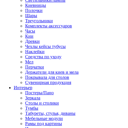
Светильники/лампы
Киевницы
Полочки
Шары
Треугольники
Комплекты аксессуаров
Часы
Кии
Древки
Чехлы кейсы тубусы
Наклейки
Средства по уходу
Мел
Перчатки
Держатели для киев и мела
Покрывала для столов
Сувенирная продукция
Интерьер
Постеры/Пано
Зеркала
Столы и столики
Тумбы
Табуреты, стулья, диваны
Мебельные модули
Рамы под картины