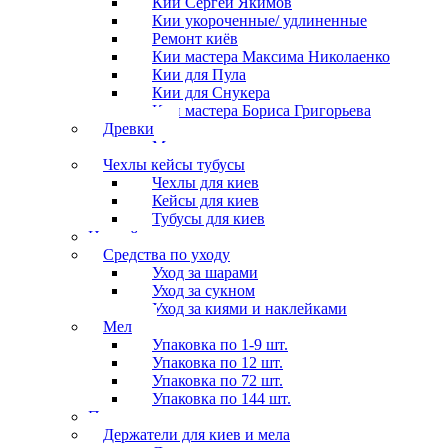
Кии Сергей Якимов
Кии укороченные/ удлиненные
Ремонт киёв
Кии мастера Максима Николаенко
Кии для Пула
Кии для Снукера
Кии мастера Бориса Григорьева
Древки
Мосты для киев
Чехлы кейсы тубусы
Чехлы для киев
Кейсы для киев
Тубусы для киев
Наклейки
Средства по уходу
Уход за шарами
Уход за сукном
Уход за киями и наклейками
Мел
Упаковка по 1-9 шт.
Упаковка по 12 шт.
Упаковка по 72 шт.
Упаковка по 144 шт.
Перчатки
Держатели для киев и мела