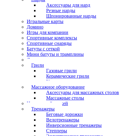
Аксессуары для нард
Резные нарды
Шпонированные нарды
Игральные карты
Домино
Игры для компании
Спортивные комплексы
Спортивные снаряды
Батуты с сеткой
Мини батуты и трамплины
Дартс
Грили
Газовые грили
Керамические грили
Угольные грили
Массажное оборудование
Аксессуары для массажных столов
Массажные столы
Настольный хоккей
Тренажеры
Беговые дорожки
Велотренажеры
Инверсионные тренажеры
Степперы