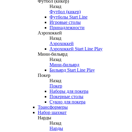
Футбол (кикер)
Назад
Футбол (кикер)
Футболы Start Line
Игровые столы
Принадлежности
Аэрохоккей
Назад
Аэрохоккей
Аэрохоккей Start Line Play
Мини-бильярд
Назад
Мини-бильярд
Бильярд Start Line Play
Покер
Назад
Покер
Наборы для покера
Покерные столы
Сукно для покера
Трансформеры
Набор шахмат
Нарды
Назад
Нарды