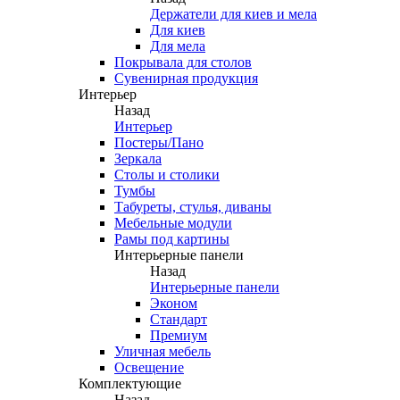
Держатели для киев и мела
Для киев
Для мела
Покрывала для столов
Сувенирная продукция
Интерьер
Назад
Интерьер
Постеры/Пано
Зеркала
Столы и столики
Тумбы
Табуреты, стулья, диваны
Мебельные модули
Рамы под картины
Интерьерные панели
Назад
Интерьерные панели
Эконом
Стандарт
Премиум
Уличная мебель
Освещение
Комплектующие
Назад