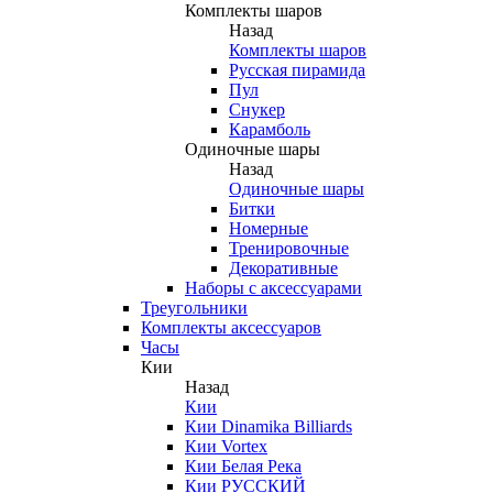
Комплекты шаров
Назад
Комплекты шаров
Русская пирамида
Пул
Снукер
Карамболь
Одиночные шары
Назад
Одиночные шары
Битки
Номерные
Тренировочные
Декоративные
Наборы с аксессуарами
Треугольники
Комплекты аксессуаров
Часы
Кии
Назад
Кии
Кии Dinamika Billiards
Кии Vortex
Кии Белая Река
Кии РУССКИЙ