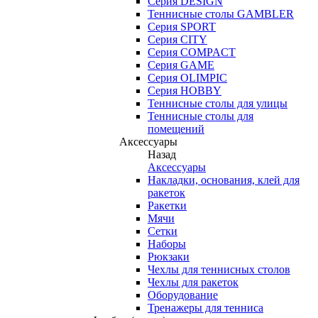
Серия DESIGN
Теннисные столы GAMBLER
Серия SPORT
Серия CITY
Серия COMPACT
Серия GAME
Серия OLIMPIC
Серия HOBBY
Теннисные столы для улицы
Теннисные столы для
помещений
Аксессуары
Назад
Аксессуары
Накладки, основания, клей для
ракеток
Ракетки
Мячи
Сетки
Наборы
Рюкзаки
Чехлы для теннисных столов
Чехлы для ракеток
Оборудование
Тренажеры для тенниса