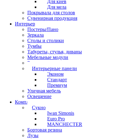
Для киев
Для мела
Покрывала для столов
Сувенирная продукция
Интерьер
Постеры/Пано
Зеркала
Столы и столики
Тумбы
Табуреты, стулья, диваны
Мебельные модули
Рамы под картины
Интерьерные панели
Эконом
Стандарт
Премиум
Уличная мебель
Освещение
Комплектующие
Сукно
Iwan Simonis
Euro Pro
MANCHECTER
Бортовая резина
Лузы