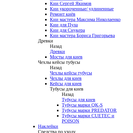
Кии Сергей Якимов
Кии укороченные/ удлиненные
Ремонт киёв
Кии мастера Максима Николаенко
Кии для Пула
Кии для Снукера
Кии мастера Бориса Григорьева
Древки
Назад
Древки
Мосты для киев
Чехлы кейсы тубусы
Назад
Чехлы кейсы тубусы
Чехлы для киев
Кейсы для киев
Тубусы для киев
Назад
Тубусы для киев
Тубусы марки QK-S
Тубусы марки PREDATOR
Тубусы марки CUETEC и
POISON
Наклейки
Средства по уходу