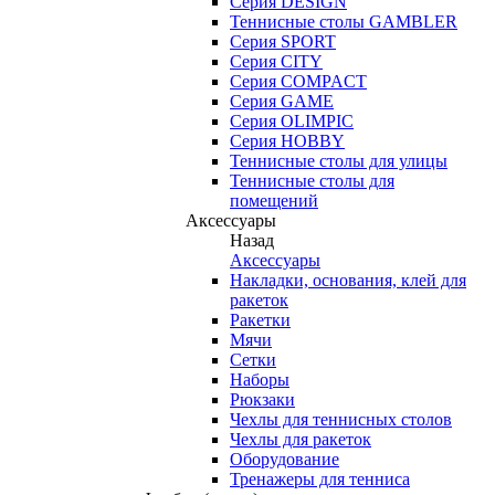
Серия DESIGN
Теннисные столы GAMBLER
Серия SPORT
Серия CITY
Серия COMPACT
Серия GAME
Серия OLIMPIC
Серия HOBBY
Теннисные столы для улицы
Теннисные столы для
помещений
Аксессуары
Назад
Аксессуары
Накладки, основания, клей для
ракеток
Ракетки
Мячи
Сетки
Наборы
Рюкзаки
Чехлы для теннисных столов
Чехлы для ракеток
Оборудование
Тренажеры для тенниса