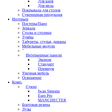
Для киев
Для мела
Покрывала для столов
Сувенирная продукция
Интерьер
Постеры/Пано
Зеркала
Столы и столики
Тумбы
Табуреты, стулья, диваны
Мебельные модули
Рамы под картины
Интерьерные панели
Эконом
Стандарт
Премиум
Уличная мебель
Освещение
Комплектующие
Сукно
Iwan Simonis
Euro Pro
MANCHECTER
Бортовая резина
Лузы