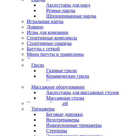
Аксессуары для нард
Резные нарды
Шпонированные нарды
Игральные карты
Домино
Игры для компании
Спортивные комплексы
Спортивные снаряды
Батуты с сеткой
Мини батуты и трамплины
Дартс
Грили
Газовые грили
Керамические грили
Угольные грили
Массажное оборудование
Аксессуары для массажных столов
Массажные столы
Настольный хоккей
Тренажеры
Беговые дорожки
Велотренажеры
Инверсионные тренажеры
Степперы