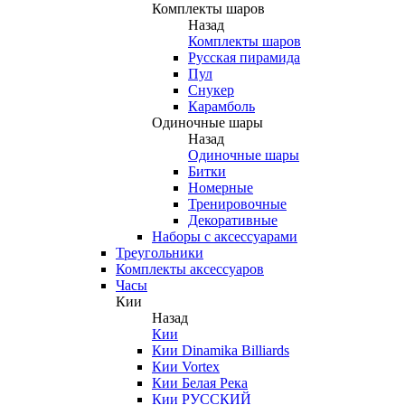
Комплекты шаров
Назад
Комплекты шаров
Русская пирамида
Пул
Снукер
Карамболь
Одиночные шары
Назад
Одиночные шары
Битки
Номерные
Тренировочные
Декоративные
Наборы с аксессуарами
Треугольники
Комплекты аксессуаров
Часы
Кии
Назад
Кии
Кии Dinamika Billiards
Кии Vortex
Кии Белая Река
Кии РУССКИЙ