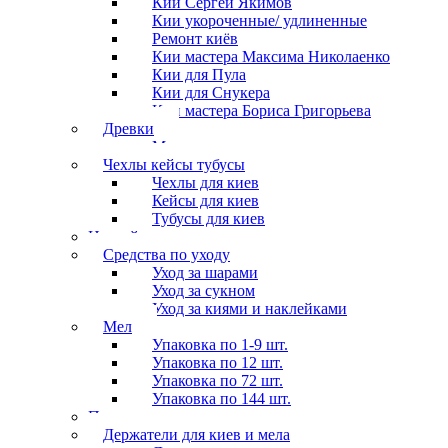
Кии Сергей Якимов
Кии укороченные/ удлиненные
Ремонт киёв
Кии мастера Максима Николаенко
Кии для Пула
Кии для Снукера
Кии мастера Бориса Григорьева
Древки
Мосты для киев
Чехлы кейсы тубусы
Чехлы для киев
Кейсы для киев
Тубусы для киев
Наклейки
Средства по уходу
Уход за шарами
Уход за сукном
Уход за киями и наклейками
Мел
Упаковка по 1-9 шт.
Упаковка по 12 шт.
Упаковка по 72 шт.
Упаковка по 144 шт.
Перчатки
Держатели для киев и мела