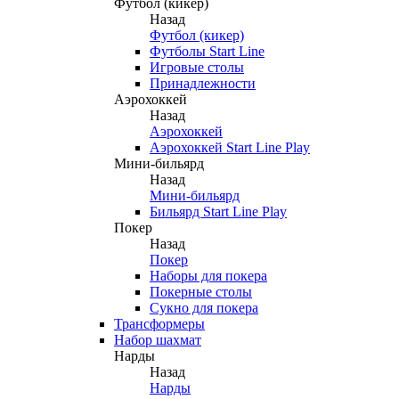
Футбол (кикер)
Назад
Футбол (кикер)
Футболы Start Line
Игровые столы
Принадлежности
Аэрохоккей
Назад
Аэрохоккей
Аэрохоккей Start Line Play
Мини-бильярд
Назад
Мини-бильярд
Бильярд Start Line Play
Покер
Назад
Покер
Наборы для покера
Покерные столы
Сукно для покера
Трансформеры
Набор шахмат
Нарды
Назад
Нарды