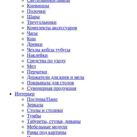
Светильники/лампы
Киевницы
Полочки
Шары
Треугольники
Комплекты аксессуаров
Часы
Кии
Древки
Чехлы кейсы тубусы
Наклейки
Средства по уходу
Мел
Перчатки
Держатели для киев и мела
Покрывала для столов
Сувенирная продукция
Интерьер
Постеры/Пано
Зеркала
Столы и столики
Тумбы
Табуреты, стулья, диваны
Мебельные модули
Рамы под картины