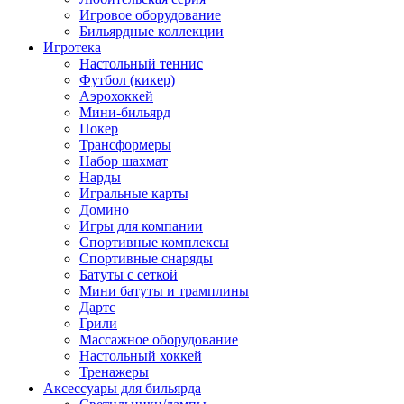
Игровое оборудование
Бильярдные коллекции
Игротека
Настольный теннис
Футбол (кикер)
Аэрохоккей
Мини-бильярд
Покер
Трансформеры
Набор шахмат
Нарды
Игральные карты
Домино
Игры для компании
Спортивные комплексы
Спортивные снаряды
Батуты с сеткой
Мини батуты и трамплины
Дартс
Грили
Массажное оборудование
Настольный хоккей
Тренажеры
Аксессуары для бильярда