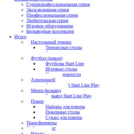
Суперпрофессиональная серия
Эксклюзивная серия
Профессиональная серия
Любительская серия
Игровое оборудование
Бильярдные коллекции
Игротека
Настольный теннис
Теннисные столы
Аксессуары
Футбол (кикер)
Футболы Start Line
Игровые столы
Принадлежности
Аэрохоккей
Аэрохоккей Start Line Play
Мини-бильярд
Бильярд Start Line Play
Покер
Наборы для покера
Покерные столы
Сукно для покера
Трансформеры
Набор шахмат
Нарды