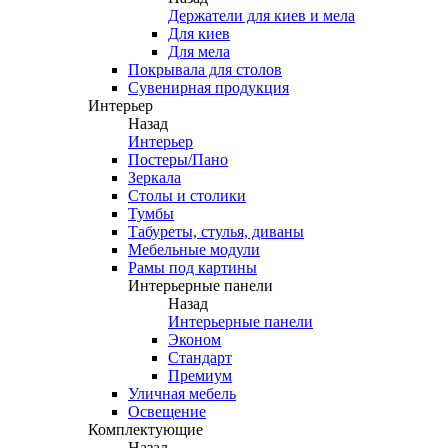
Держатели для киев и мела
Для киев
Для мела
Покрывала для столов
Сувенирная продукция
Интерьер
Назад
Интерьер
Постеры/Пано
Зеркала
Столы и столики
Тумбы
Табуреты, стулья, диваны
Мебельные модули
Рамы под картины
Интерьерные панели
Назад
Интерьерные панели
Эконом
Стандарт
Премиум
Уличная мебель
Освещение
Комплектующие
Назад