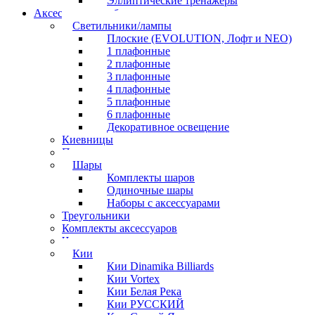
Эллиптические тренажеры
Аксессуары для бильярда
Светильники/лампы
Плоские (EVOLUTION, Лофт и NEO)
1 плафонные
2 плафонные
3 плафонные
4 плафонные
5 плафонные
6 плафонные
Декоративное освещение
Киевницы
Полочки
Шары
Комплекты шаров
Одиночные шары
Наборы с аксессуарами
Треугольники
Комплекты аксессуаров
Часы
Кии
Кии Dinamika Billiards
Кии Vortex
Кии Белая Река
Кии РУССКИЙ