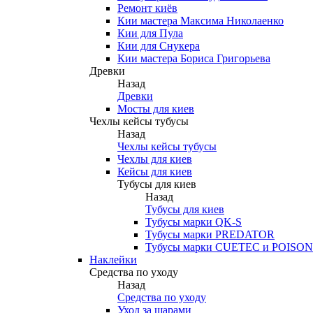
Ремонт киёв
Кии мастера Максима Николаенко
Кии для Пула
Кии для Снукера
Кии мастера Бориса Григорьева
Древки
Назад
Древки
Мосты для киев
Чехлы кейсы тубусы
Назад
Чехлы кейсы тубусы
Чехлы для киев
Кейсы для киев
Тубусы для киев
Назад
Тубусы для киев
Тубусы марки QK-S
Тубусы марки PREDATOR
Тубусы марки CUETEC и POISON
Наклейки
Средства по уходу
Назад
Средства по уходу
Уход за шарами