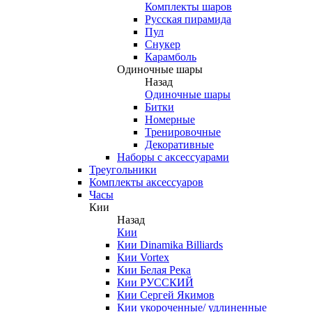
Комплекты шаров
Русская пирамида
Пул
Снукер
Карамболь
Одиночные шары
Назад
Одиночные шары
Битки
Номерные
Тренировочные
Декоративные
Наборы с аксессуарами
Треугольники
Комплекты аксессуаров
Часы
Кии
Назад
Кии
Кии Dinamika Billiards
Кии Vortex
Кии Белая Река
Кии РУССКИЙ
Кии Сергей Якимов
Кии укороченные/ удлиненные