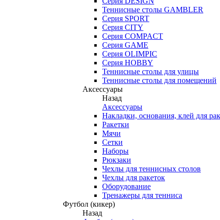
Серия DESIGN
Теннисные столы GAMBLER
Серия SPORT
Серия CITY
Серия COMPACT
Серия GAME
Серия OLIMPIC
Серия HOBBY
Теннисные столы для улицы
Теннисные столы для помещений
Аксессуары
Назад
Аксессуары
Накладки, основания, клей для ра
Ракетки
Мячи
Сетки
Наборы
Рюкзаки
Чехлы для теннисных столов
Чехлы для ракеток
Оборудование
Тренажеры для тенниса
Футбол (кикер)
Назад