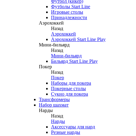
Футбол (кикер)
Футболы Start Line
Игровые столы
Принадлежности
Аэрохоккей
Назад
Аэрохоккей
Аэрохоккей Start Line Play
Мини-бильярд
Назад
Мини-бильярд
Бильярд Start Line Play
Покер
Назад
Покер
Наборы для покера
Покерные столы
Сукно для покера
Трансформеры
Набор шахмат
Нарды
Назад
Нарды
Аксессуары для нард
Резные нарды