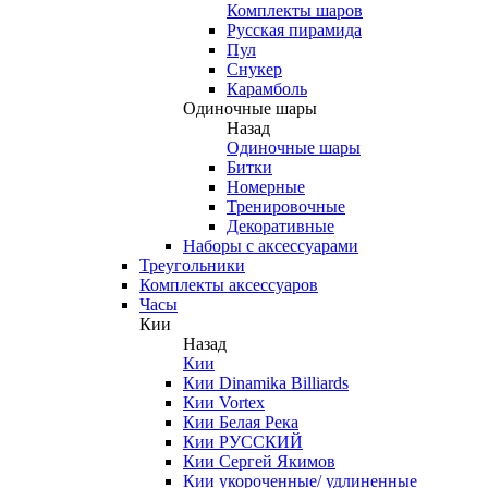
Комплекты шаров
Русская пирамида
Пул
Снукер
Карамболь
Одиночные шары
Назад
Одиночные шары
Битки
Номерные
Тренировочные
Декоративные
Наборы с аксессуарами
Треугольники
Комплекты аксессуаров
Часы
Кии
Назад
Кии
Кии Dinamika Billiards
Кии Vortex
Кии Белая Река
Кии РУССКИЙ
Кии Сергей Якимов
Кии укороченные/ удлиненные