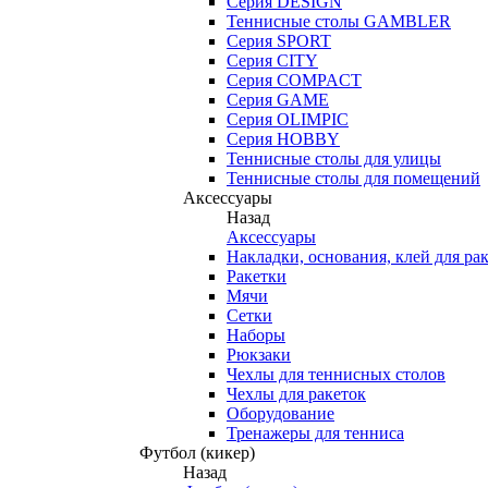
Серия DESIGN
Теннисные столы GAMBLER
Серия SPORT
Серия CITY
Серия COMPACT
Серия GAME
Серия OLIMPIC
Серия HOBBY
Теннисные столы для улицы
Теннисные столы для помещений
Аксессуары
Назад
Аксессуары
Накладки, основания, клей для ра
Ракетки
Мячи
Сетки
Наборы
Рюкзаки
Чехлы для теннисных столов
Чехлы для ракеток
Оборудование
Тренажеры для тенниса
Футбол (кикер)
Назад