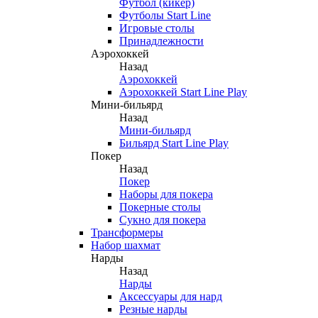
Футбол (кикер)
Футболы Start Line
Игровые столы
Принадлежности
Аэрохоккей
Назад
Аэрохоккей
Аэрохоккей Start Line Play
Мини-бильярд
Назад
Мини-бильярд
Бильярд Start Line Play
Покер
Назад
Покер
Наборы для покера
Покерные столы
Сукно для покера
Трансформеры
Набор шахмат
Нарды
Назад
Нарды
Аксессуары для нард
Резные нарды