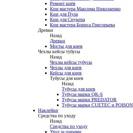
Ремонт киёв
Кии мастера Максима Николаенко
Кии для Пула
Кии для Снукера
Кии мастера Бориса Григорьева
Древки
Назад
Древки
Мосты для киев
Чехлы кейсы тубусы
Назад
Чехлы кейсы тубусы
Чехлы для киев
Кейсы для киев
Тубусы для киев
Назад
Тубусы для киев
Тубусы марки QK-S
Тубусы марки PREDATOR
Тубусы марки CUETEC и POISON
Наклейки
Средства по уходу
Назад
Средства по уходу
Уход за шарами