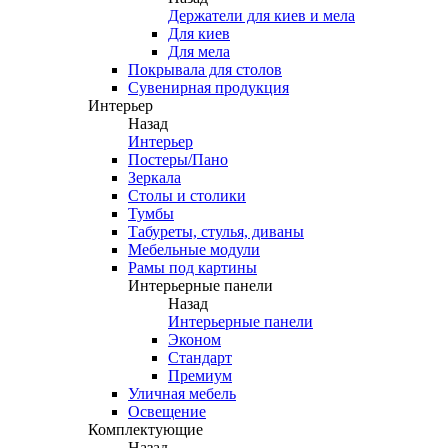
Держатели для киев и мела
Для киев
Для мела
Покрывала для столов
Сувенирная продукция
Интерьер
Назад
Интерьер
Постеры/Пано
Зеркала
Столы и столики
Тумбы
Табуреты, стулья, диваны
Мебельные модули
Рамы под картины
Интерьерные панели
Назад
Интерьерные панели
Эконом
Стандарт
Премиум
Уличная мебель
Освещение
Комплектующие
Назад