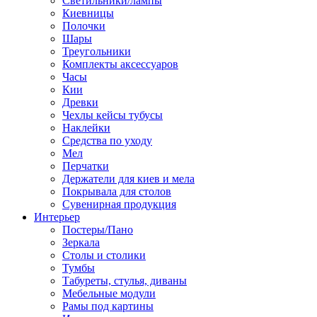
Светильники/лампы
Киевницы
Полочки
Шары
Треугольники
Комплекты аксессуаров
Часы
Кии
Древки
Чехлы кейсы тубусы
Наклейки
Средства по уходу
Мел
Перчатки
Держатели для киев и мела
Покрывала для столов
Сувенирная продукция
Интерьер
Постеры/Пано
Зеркала
Столы и столики
Тумбы
Табуреты, стулья, диваны
Мебельные модули
Рамы под картины