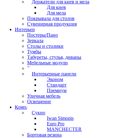
Держатели для киев и мела
Для киев
Для мела
Покрывала для столов
Сувенирная продукция
Интерьер
Постеры/Пано
Зеркала
Столы и столики
Тумбы
Табуреты, стулья, диваны
Мебельные модули
Рамы под картины
Интерьерные панели
Эконом
Стандарт
Премиум
Уличная мебель
Освещение
Комплектующие
Сукно
Iwan Simonis
Euro Pro
MANCHECTER
Бортовая резина