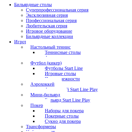
Бильярдные столы
Суперпрофессиональная серия
Эксклюзивная серия
Профессиональная серия
Любительская серия
Игровое оборудование
Бильярдные коллекции
Игротека
Настольный теннис
Теннисные столы
Аксессуары
Футбол (кикер)
Футболы Start Line
Игровые столы
Принадлежности
Аэрохоккей
Аэрохоккей Start Line Play
Мини-бильярд
Бильярд Start Line Play
Покер
Наборы для покера
Покерные столы
Сукно для покера
Трансформеры
Набор шахмат