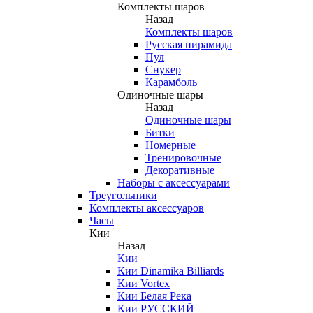
Комплекты шаров
Назад
Комплекты шаров
Русская пирамида
Пул
Снукер
Карамболь
Одиночные шары
Назад
Одиночные шары
Битки
Номерные
Тренировочные
Декоративные
Наборы с аксессуарами
Треугольники
Комплекты аксессуаров
Часы
Кии
Назад
Кии
Кии Dinamika Billiards
Кии Vortex
Кии Белая Река
Кии РУССКИЙ