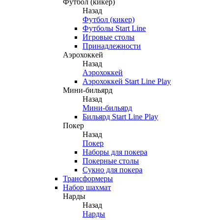
Футбол (кикер)
Назад
Футбол (кикер)
Футболы Start Line
Игровые столы
Принадлежности
Аэрохоккей
Назад
Аэрохоккей
Аэрохоккей Start Line Play
Мини-бильярд
Назад
Мини-бильярд
Бильярд Start Line Play
Покер
Назад
Покер
Наборы для покера
Покерные столы
Сукно для покера
Трансформеры
Набор шахмат
Нарды
Назад
Нарды