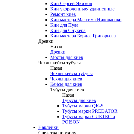
Кии Сергей Якимов
Кии укороченные/ удлиненные
Ремонт киёв
Кии мастера Максима Николаенко
Кии для Пула
Кии для Снукера
Кии мастера Бориса Григорьева
Древки
Назад
Древки
Мосты для киев
Чехлы кейсы тубусы
Назад
Чехлы кейсы тубусы
Чехлы для киев
Кейсы для киев
Тубусы для киев
Назад
Тубусы для киев
Тубусы марки QK-S
Тубусы марки PREDATOR
Тубусы марки CUETEC и
POISON
Наклейки
Средства по уходу