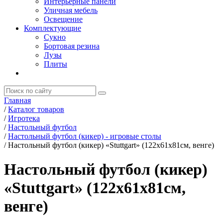
Интерьерные панели
Уличная мебель
Освещение
Комплектующие
Сукно
Бортовая резина
Лузы
Плиты
Главная
/
Каталог товаров
/
Игротека
/
Настольный футбол
/
Настольный футбол (кикер) - игровые столы
/
Настольный футбол (кикер) «Stuttgart» (122x61x81см, венге)
Настольный футбол (кикер)
«Stuttgart» (122x61x81см,
венге)