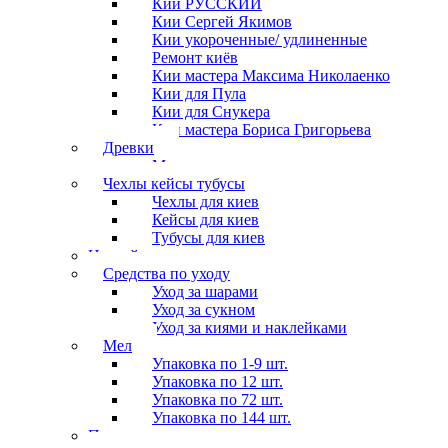
Кии РУССКИЙ
Кии Сергей Якимов
Кии укороченные/ удлиненные
Ремонт киёв
Кии мастера Максима Николаенко
Кии для Пула
Кии для Снукера
Кии мастера Бориса Григорьева
Древки
Мосты для киев
Чехлы кейсы тубусы
Чехлы для киев
Кейсы для киев
Тубусы для киев
Наклейки
Средства по уходу
Уход за шарами
Уход за сукном
Уход за киями и наклейками
Мел
Упаковка по 1-9 шт.
Упаковка по 12 шт.
Упаковка по 72 шт.
Упаковка по 144 шт.
Перчатки