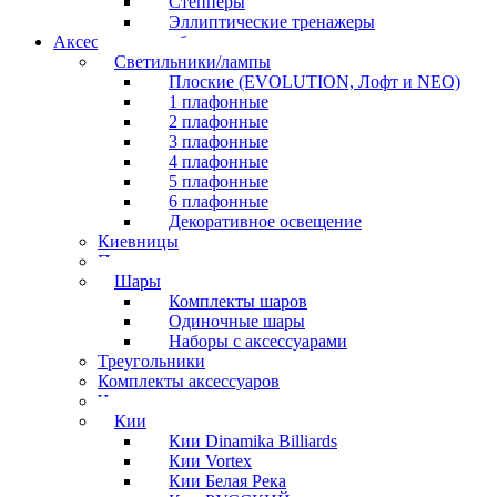
Степперы
Эллиптические тренажеры
Аксессуары для бильярда
Светильники/лампы
Плоские (EVOLUTION, Лофт и NEO)
1 плафонные
2 плафонные
3 плафонные
4 плафонные
5 плафонные
6 плафонные
Декоративное освещение
Киевницы
Полочки
Шары
Комплекты шаров
Одиночные шары
Наборы с аксессуарами
Треугольники
Комплекты аксессуаров
Часы
Кии
Кии Dinamika Billiards
Кии Vortex
Кии Белая Река