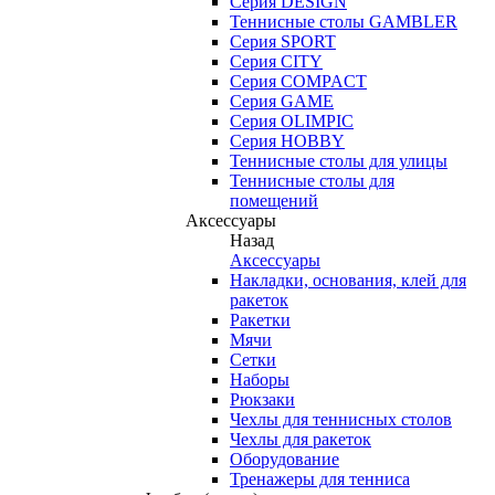
Серия DESIGN
Теннисные столы GAMBLER
Серия SPORT
Серия CITY
Серия COMPACT
Серия GAME
Серия OLIMPIC
Серия HOBBY
Теннисные столы для улицы
Теннисные столы для
помещений
Аксессуары
Назад
Аксессуары
Накладки, основания, клей для
ракеток
Ракетки
Мячи
Сетки
Наборы
Рюкзаки
Чехлы для теннисных столов
Чехлы для ракеток
Оборудование
Тренажеры для тенниса