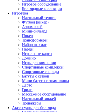
Игровое оборудование
Бильярдные коллекции
Игротека
Настольный теннис
Футбол (кикер)
Аэрохоккей
Мини-бильярд
Покер
Трансформеры
Набор шахмат
Нарды
Игральные карты
Домино
Игры для компании
Спортивные комплексы
Спортивные снаряды
Батуты с сеткой
Мини батуты и трамплины
Дартс
Грили
Массажное оборудование
Настольный хоккей
Тренажеры
Аксессуары для бильярда