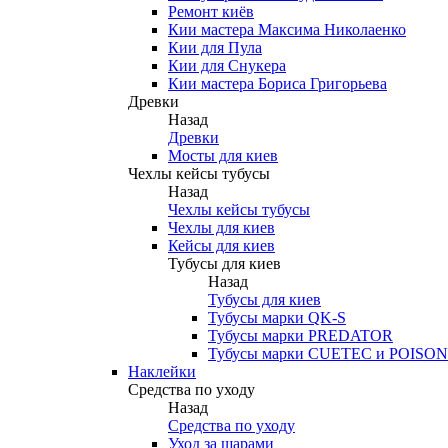
Ремонт киёв
Кии мастера Максима Николаенко
Кии для Пула
Кии для Снукера
Кии мастера Бориса Григорьева
Древки
Назад
Древки
Мосты для киев
Чехлы кейсы тубусы
Назад
Чехлы кейсы тубусы
Чехлы для киев
Кейсы для киев
Тубусы для киев
Назад
Тубусы для киев
Тубусы марки QK-S
Тубусы марки PREDATOR
Тубусы марки CUETEC и POISON
Наклейки
Средства по уходу
Назад
Средства по уходу
Уход за шарами