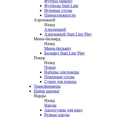
Футбол (кикер)
Футболы Start Line
Игровые столы
Принадлежности
Аэрохоккей
Назад
Аэрохоккей
Аэрохоккей Start Line Play
Мини-бильярд
Назад
Мини-бильярд
Бильярд Start Line Play
Покер
Назад
Покер
Наборы для покера
Покерные столы
Сукно для покера
Трансформеры
Набор шахмат
Нарды
Назад
Нарды
Аксессуары для нард
Резные нарды