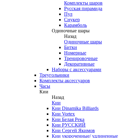
Комплекты шаров
Русская пирамида
Пул
Снукер
Карамболь
Одиночные шары
Назад
Одиночные шары
Битки
Номерные
Тренировочные
Декоративные
Наборы с аксессуарами
Треугольники
Комплекты аксессуаров
Часы
Кии
Назад
Кии
Кии Dinamika Billiards
Кии Vortex
Кии Белая Река
Кии РУССКИЙ
Кии Сергей Якимов
Кии укороченные/ удлиненные