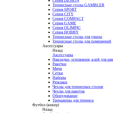
Серия DESIGN
Теннисные столы GAMBLER
Серия SPORT
Серия CITY
Серия COMPACT
Серия GAME
Серия OLIMPIC
Серия HOBBY
Теннисные столы для улицы
Теннисные столы для помещений
Аксессуары
Назад
Аксессуары
Накладки, основания, клей для ра
Ракетки
Мячи
Сетки
Наборы
Рюкзаки
Чехлы для теннисных столов
Чехлы для ракеток
Оборудование
Тренажеры для тенниса
Футбол (кикер)
Назад