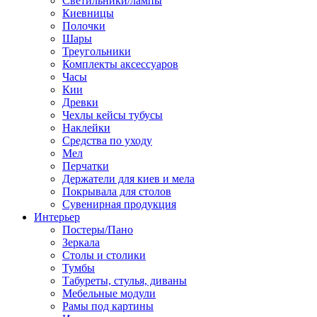
Светильники/лампы
Киевницы
Полочки
Шары
Треугольники
Комплекты аксессуаров
Часы
Кии
Древки
Чехлы кейсы тубусы
Наклейки
Средства по уходу
Мел
Перчатки
Держатели для киев и мела
Покрывала для столов
Сувенирная продукция
Интерьер
Постеры/Пано
Зеркала
Столы и столики
Тумбы
Табуреты, стулья, диваны
Мебельные модули
Рамы под картины