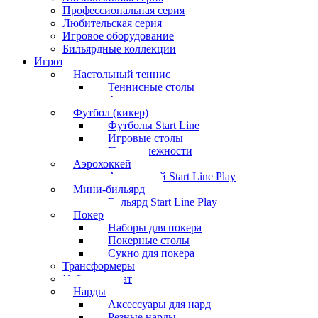
Профессиональная серия
Любительская серия
Игровое оборудование
Бильярдные коллекции
Игротека
Настольный теннис
Теннисные столы
Аксессуары
Футбол (кикер)
Футболы Start Line
Игровые столы
Принадлежности
Аэрохоккей
Аэрохоккей Start Line Play
Мини-бильярд
Бильярд Start Line Play
Покер
Наборы для покера
Покерные столы
Сукно для покера
Трансформеры
Набор шахмат
Нарды
Аксессуары для нард
Резные нарды