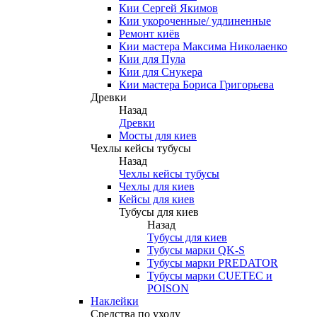
Кии Сергей Якимов
Кии укороченные/ удлиненные
Ремонт киёв
Кии мастера Максима Николаенко
Кии для Пула
Кии для Снукера
Кии мастера Бориса Григорьева
Древки
Назад
Древки
Мосты для киев
Чехлы кейсы тубусы
Назад
Чехлы кейсы тубусы
Чехлы для киев
Кейсы для киев
Тубусы для киев
Назад
Тубусы для киев
Тубусы марки QK-S
Тубусы марки PREDATOR
Тубусы марки CUETEC и
POISON
Наклейки
Средства по уходу