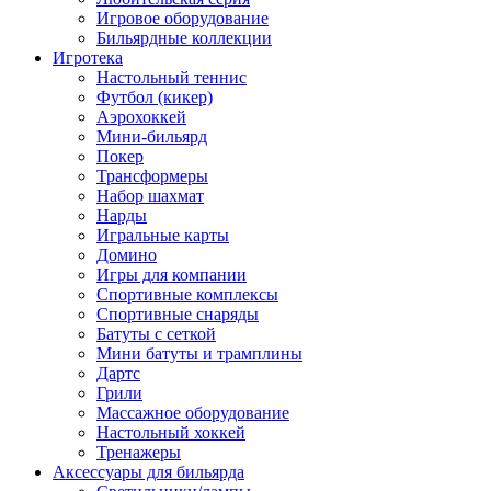
Игровое оборудование
Бильярдные коллекции
Игротека
Настольный теннис
Футбол (кикер)
Аэрохоккей
Мини-бильярд
Покер
Трансформеры
Набор шахмат
Нарды
Игральные карты
Домино
Игры для компании
Спортивные комплексы
Спортивные снаряды
Батуты с сеткой
Мини батуты и трамплины
Дартс
Грили
Массажное оборудование
Настольный хоккей
Тренажеры
Аксессуары для бильярда