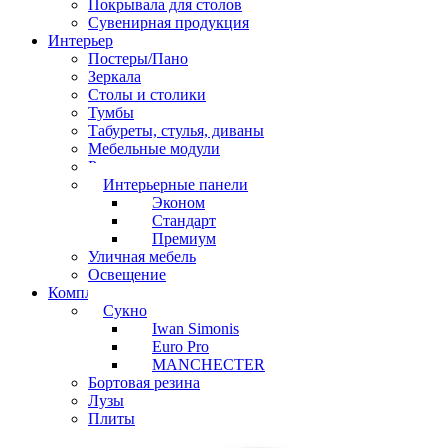
Покрывала для столов
Сувенирная продукция
Интерьер
Постеры/Пано
Зеркала
Столы и столики
Тумбы
Табуреты, стулья, диваны
Мебельные модули
Рамы под картины
Интерьерные панели
Эконом
Стандарт
Премиум
Уличная мебель
Освещение
Комплектующие
Сукно
Iwan Simonis
Euro Pro
MANCHECTER
Бортовая резина
Лузы
Плиты