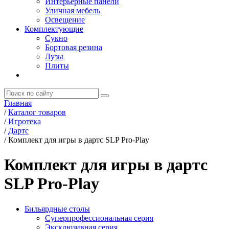
Интерьерные панели
Уличная мебель
Освещение
Комплектующие
Сукно
Бортовая резина
Лузы
Плиты
Главная
/
Каталог товаров
/
Игротека
/
Дартс
/
Комплект для игры в дартс SLP Pro-Play
Комплект для игры в дартс
SLP Pro-Play
Бильярдные столы
Суперпрофессиональная серия
Эксклюзивная серия