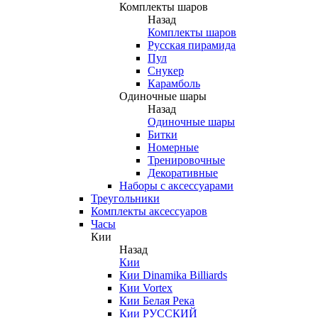
Комплекты шаров
Назад
Комплекты шаров
Русская пирамида
Пул
Снукер
Карамболь
Одиночные шары
Назад
Одиночные шары
Битки
Номерные
Тренировочные
Декоративные
Наборы с аксессуарами
Треугольники
Комплекты аксессуаров
Часы
Кии
Назад
Кии
Кии Dinamika Billiards
Кии Vortex
Кии Белая Река
Кии РУССКИЙ