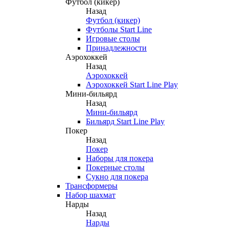
Футбол (кикер)
Назад
Футбол (кикер)
Футболы Start Line
Игровые столы
Принадлежности
Аэрохоккей
Назад
Аэрохоккей
Аэрохоккей Start Line Play
Мини-бильярд
Назад
Мини-бильярд
Бильярд Start Line Play
Покер
Назад
Покер
Наборы для покера
Покерные столы
Сукно для покера
Трансформеры
Набор шахмат
Нарды
Назад
Нарды