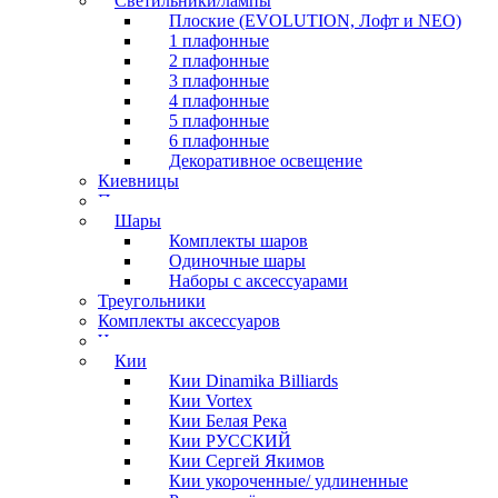
Светильники/лампы
Плоские (EVOLUTION, Лофт и NEO)
1 плафонные
2 плафонные
3 плафонные
4 плафонные
5 плафонные
6 плафонные
Декоративное освещение
Киевницы
Полочки
Шары
Комплекты шаров
Одиночные шары
Наборы с аксессуарами
Треугольники
Комплекты аксессуаров
Часы
Кии
Кии Dinamika Billiards
Кии Vortex
Кии Белая Река
Кии РУССКИЙ
Кии Сергей Якимов
Кии укороченные/ удлиненные