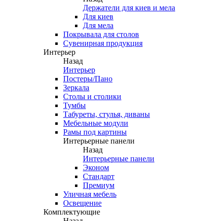
Держатели для киев и мела
Для киев
Для мела
Покрывала для столов
Сувенирная продукция
Интерьер
Назад
Интерьер
Постеры/Пано
Зеркала
Столы и столики
Тумбы
Табуреты, стулья, диваны
Мебельные модули
Рамы под картины
Интерьерные панели
Назад
Интерьерные панели
Эконом
Стандарт
Премиум
Уличная мебель
Освещение
Комплектующие
Назад