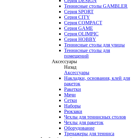
Серия DESIGN
Теннисные столы GAMBLER
Серия SPORT
Серия CITY
Серия COMPACT
Серия GAME
Серия OLIMPIC
Серия HOBBY
Теннисные столы для улицы
Теннисные столы для
помещений
Аксессуары
Назад
Аксессуары
Накладки, основания, клей для
ракеток
Ракетки
Мячи
Сетки
Наборы
Рюкзаки
Чехлы для теннисных столов
Чехлы для ракеток
Оборудование
Тренажеры для тенниса