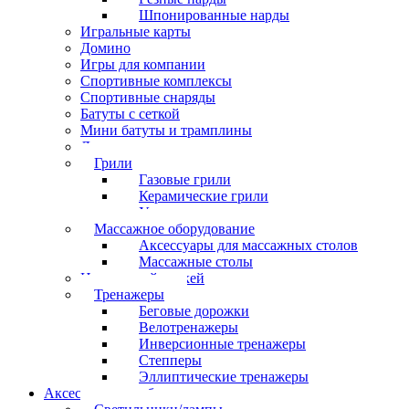
Шпонированные нарды
Игральные карты
Домино
Игры для компании
Спортивные комплексы
Спортивные снаряды
Батуты с сеткой
Мини батуты и трамплины
Дартс
Грили
Газовые грили
Керамические грили
Угольные грили
Массажное оборудование
Аксессуары для массажных столов
Массажные столы
Настольный хоккей
Тренажеры
Беговые дорожки
Велотренажеры
Инверсионные тренажеры
Степперы
Эллиптические тренажеры
Аксессуары для бильярда