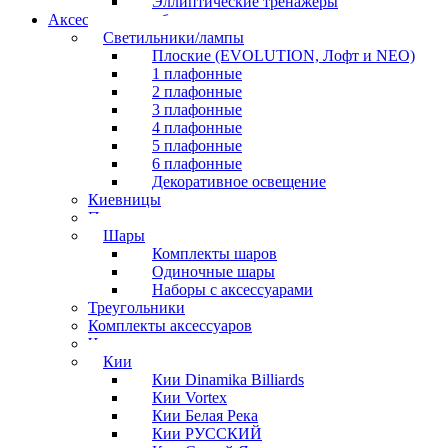
Эллиптические тренажеры
Аксессуары для бильярда
Светильники/лампы
Плоские (EVOLUTION, Лофт и NEO)
1 плафонные
2 плафонные
3 плафонные
4 плафонные
5 плафонные
6 плафонные
Декоративное освещение
Киевницы
Полочки
Шары
Комплекты шаров
Одиночные шары
Наборы с аксессуарами
Треугольники
Комплекты аксессуаров
Часы
Кии
Кии Dinamika Billiards
Кии Vortex
Кии Белая Река
Кии РУССКИЙ