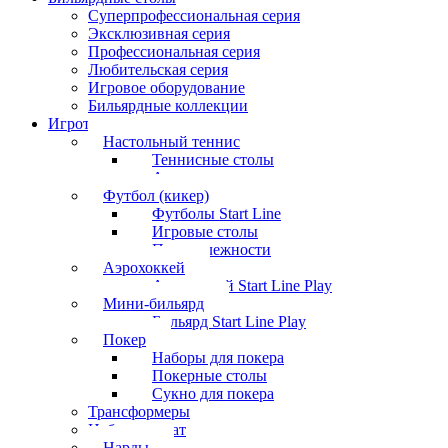
Суперпрофессиональная серия
Эксклюзивная серия
Профессиональная серия
Любительская серия
Игровое оборудование
Бильярдные коллекции
Игротека
Настольный теннис
Теннисные столы
Аксессуары
Футбол (кикер)
Футболы Start Line
Игровые столы
Принадлежности
Аэрохоккей
Аэрохоккей Start Line Play
Мини-бильярд
Бильярд Start Line Play
Покер
Наборы для покера
Покерные столы
Сукно для покера
Трансформеры
Набор шахмат
Нарды