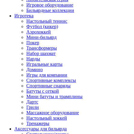
Игровое оборудование
Бильярдные коллекции
Игротека
Настольный теннис
Футбол (кикер)
Аэрохоккей
Мини-бильярд
Покер
Трансформеры
Набор шахмат
Нарды
Игральные карты
Домино
Игры для компании
Спортивные комплексы
Спортивные снаряды
Батуты с сеткой
Мини батуты и трамплины
Дартс
Грили
Массажное оборудование
Настольный хоккей
Тренажеры
Аксессуары для бильярда