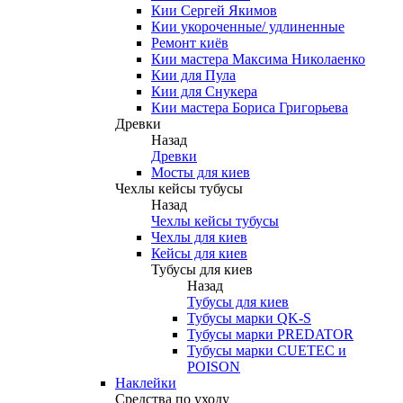
Кии Сергей Якимов
Кии укороченные/ удлиненные
Ремонт киёв
Кии мастера Максима Николаенко
Кии для Пула
Кии для Снукера
Кии мастера Бориса Григорьева
Древки
Назад
Древки
Мосты для киев
Чехлы кейсы тубусы
Назад
Чехлы кейсы тубусы
Чехлы для киев
Кейсы для киев
Тубусы для киев
Назад
Тубусы для киев
Тубусы марки QK-S
Тубусы марки PREDATOR
Тубусы марки CUETEC и
POISON
Наклейки
Средства по уходу