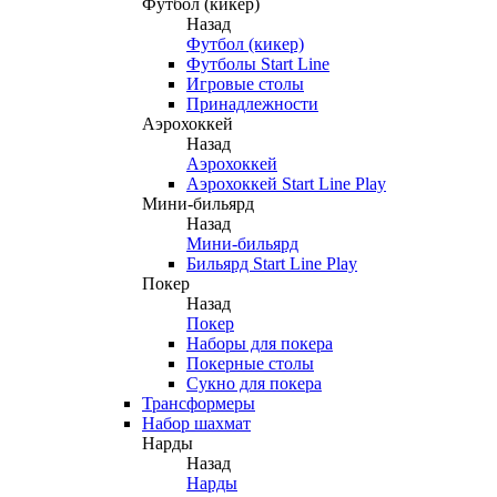
Футбол (кикер)
Назад
Футбол (кикер)
Футболы Start Line
Игровые столы
Принадлежности
Аэрохоккей
Назад
Аэрохоккей
Аэрохоккей Start Line Play
Мини-бильярд
Назад
Мини-бильярд
Бильярд Start Line Play
Покер
Назад
Покер
Наборы для покера
Покерные столы
Сукно для покера
Трансформеры
Набор шахмат
Нарды
Назад
Нарды