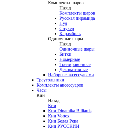
Комплекты шаров
Назад
Комплекты шаров
Русская пирамида
Пул
Снукер
Карамболь
Одиночные шары
Назад
Одиночные шары
Битки
Номерные
Тренировочные
Декоративные
Наборы с аксессуарами
Треугольники
Комплекты аксессуаров
Часы
Кии
Назад
Кии
Кии Dinamika Billiards
Кии Vortex
Кии Белая Река
Кии РУССКИЙ