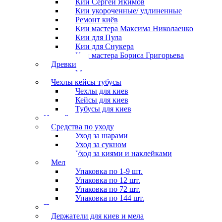
Кии Сергей Якимов
Кии укороченные/ удлиненные
Ремонт киёв
Кии мастера Максима Николаенко
Кии для Пула
Кии для Снукера
Кии мастера Бориса Григорьева
Древки
Мосты для киев
Чехлы кейсы тубусы
Чехлы для киев
Кейсы для киев
Тубусы для киев
Наклейки
Средства по уходу
Уход за шарами
Уход за сукном
Уход за киями и наклейками
Мел
Упаковка по 1-9 шт.
Упаковка по 12 шт.
Упаковка по 72 шт.
Упаковка по 144 шт.
Перчатки
Держатели для киев и мела