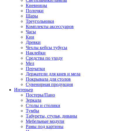
Светильники/лампы
Киевницы
Полочки
Шары
Треугольники
Комплекты аксессуаров
Часы
Кии
Древки
Чехлы кейсы тубусы
Наклейки
Средства по уходу
Мел
Перчатки
Держатели для киев и мела
Покрывала для столов
Сувенирная продукция
Интерьер
Постеры/Пано
Зеркала
Столы и столики
Тумбы
Табуреты, стулья, диваны
Мебельные модули
Рамы под картины