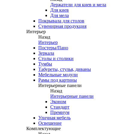
Держатели для киев и мела
Для киев
Для мела
Покрывала для столов
Сувенирная продукция
Интерьер
Назад
Интерьер
Постеры/Пано
Зеркала
Столы и столики
Тумбы
Табуреты, стулья, диваны
Мебельные модули
Рамы под картины
Интерьерные панели
Назад
Интерьерные панели
Эконом
Стандарт
Премиум
Уличная мебель
Освещение
Комплектующие
Назад