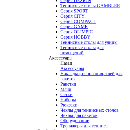
Серия DESIGN
Теннисные столы GAMBLER
Серия SPORT
Серия CITY
Серия COMPACT
Серия GAME
Серия OLIMPIC
Серия HOBBY
Теннисные столы для улицы
Теннисные столы для
помещений
Аксессуары
Назад
Аксессуары
Накладки, основания, клей для
ракеток
Ракетки
Мячи
Сетки
Наборы
Рюкзаки
Чехлы для теннисных столов
Чехлы для ракеток
Оборудование
Тренажеры для тенниса