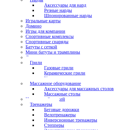
Аксессуары для нард
Резные нарды
Шпонированные нарды
Игральные карты
Домино
Игры для компании
Спортивные комплексы
Спортивные снаряды
Батуты с сеткой
Мини батуты и трамплины
Дартс
Грили
Газовые грили
Керамические грили
Угольные грили
Массажное оборудование
Аксессуары для массажных столов
Массажные столы
Настольный хоккей
Тренажеры
Беговые дорожки
Велотренажеры
Инверсионные тренажеры
Степперы