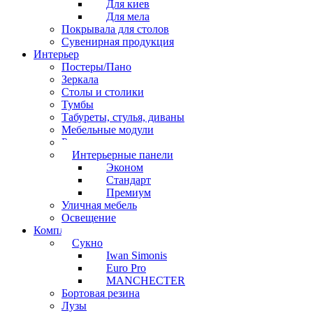
Для киев
Для мела
Покрывала для столов
Сувенирная продукция
Интерьер
Постеры/Пано
Зеркала
Столы и столики
Тумбы
Табуреты, стулья, диваны
Мебельные модули
Рамы под картины
Интерьерные панели
Эконом
Стандарт
Премиум
Уличная мебель
Освещение
Комплектующие
Сукно
Iwan Simonis
Euro Pro
MANCHECTER
Бортовая резина
Лузы