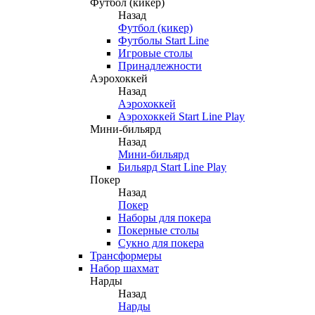
Футбол (кикер)
Назад
Футбол (кикер)
Футболы Start Line
Игровые столы
Принадлежности
Аэрохоккей
Назад
Аэрохоккей
Аэрохоккей Start Line Play
Мини-бильярд
Назад
Мини-бильярд
Бильярд Start Line Play
Покер
Назад
Покер
Наборы для покера
Покерные столы
Сукно для покера
Трансформеры
Набор шахмат
Нарды
Назад
Нарды