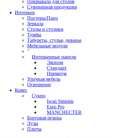
Покрывала для столов
Сувенирная продукция
Интерьер
Постеры/Пано
Зеркала
Столы и столики
Тумбы
Табуреты, стулья, диваны
Мебельные модули
Рамы под картины
Интерьерные панели
Эконом
Стандарт
Премиум
Уличная мебель
Освещение
Комплектующие
Сукно
Iwan Simonis
Euro Pro
MANCHECTER
Бортовая резина
Лузы
Плиты