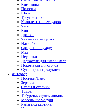
Светильники/лампы
Киевницы
Полочки
Шары
Треугольники
Комплекты аксессуаров
Часы
Кии
Древки
Чехлы кейсы тубусы
Наклейки
Средства по уходу
Мел
Перчатки
Держатели для киев и мела
Покрывала для столов
Сувенирная продукция
Интерьер
Постеры/Пано
Зеркала
Столы и столики
Тумбы
Табуреты, стулья, диваны
Мебельные модули
Рамы под картины