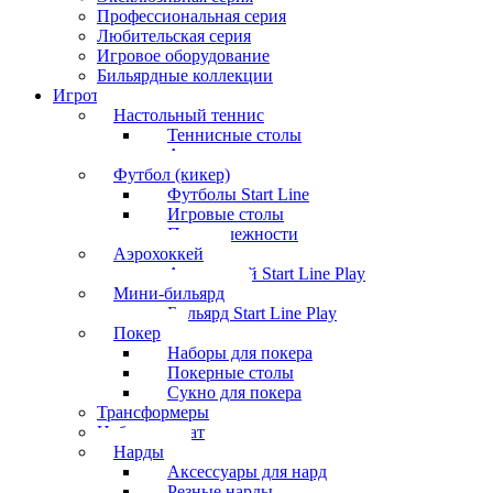
Профессиональная серия
Любительская серия
Игровое оборудование
Бильярдные коллекции
Игротека
Настольный теннис
Теннисные столы
Аксессуары
Футбол (кикер)
Футболы Start Line
Игровые столы
Принадлежности
Аэрохоккей
Аэрохоккей Start Line Play
Мини-бильярд
Бильярд Start Line Play
Покер
Наборы для покера
Покерные столы
Сукно для покера
Трансформеры
Набор шахмат
Нарды
Аксессуары для нард
Резные нарды