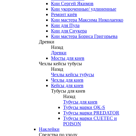
Кии Сергей Якимов
Кии укороченные/ удлиненные
Ремонт киёв
Кии мастера Максима Николаенко
Кии для Пула
Кии для Снукера
Кии мастера Бориса Григорьева
Древки
Назад
Древки
Мосты для киев
Чехлы кейсы тубусы
Назад
Чехлы кейсы тубусы
Чехлы для киев
Кейсы для киев
Тубусы для киев
Назад
Тубусы для киев
Тубусы марки QK-S
Тубусы марки PREDATOR
Тубусы марки CUETEC и
POISON
Наклейки
Средства по уходу