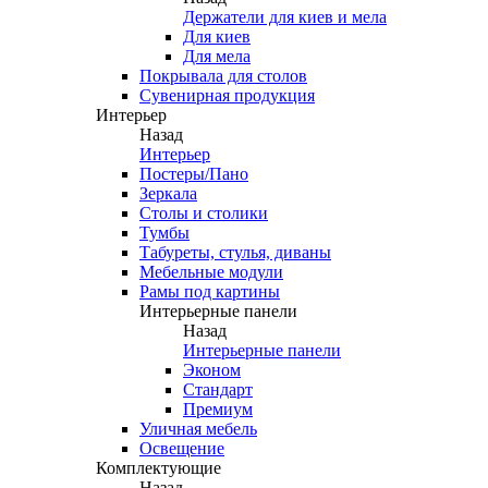
Держатели для киев и мела
Для киев
Для мела
Покрывала для столов
Сувенирная продукция
Интерьер
Назад
Интерьер
Постеры/Пано
Зеркала
Столы и столики
Тумбы
Табуреты, стулья, диваны
Мебельные модули
Рамы под картины
Интерьерные панели
Назад
Интерьерные панели
Эконом
Стандарт
Премиум
Уличная мебель
Освещение
Комплектующие
Назад