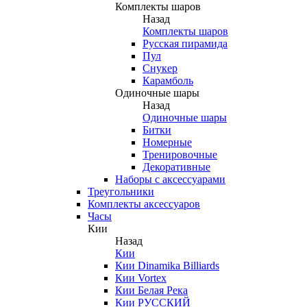
Комплекты шаров
Назад
Комплекты шаров
Русская пирамида
Пул
Снукер
Карамболь
Одиночные шары
Назад
Одиночные шары
Битки
Номерные
Тренировочные
Декоративные
Наборы с аксессуарами
Треугольники
Комплекты аксессуаров
Часы
Кии
Назад
Кии
Кии Dinamika Billiards
Кии Vortex
Кии Белая Река
Кии РУССКИЙ