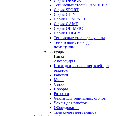
Серия DESIGN
Теннисные столы GAMBLER
Серия SPORT
Серия CITY
Серия COMPACT
Серия GAME
Серия OLIMPIC
Серия HOBBY
Теннисные столы для улицы
Теннисные столы для
помещений
Аксессуары
Назад
Аксессуары
Накладки, основания, клей для
ракеток
Ракетки
Мячи
Сетки
Наборы
Рюкзаки
Чехлы для теннисных столов
Чехлы для ракеток
Оборудование
Тренажеры для тенниса