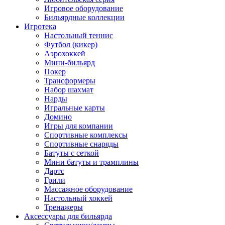
Игровое оборудование
Бильярдные коллекции
Игротека
Настольный теннис
Футбол (кикер)
Аэрохоккей
Мини-бильярд
Покер
Трансформеры
Набор шахмат
Нарды
Игральные карты
Домино
Игры для компании
Спортивные комплексы
Спортивные снаряды
Батуты с сеткой
Мини батуты и трамплины
Дартс
Грили
Массажное оборудование
Настольный хоккей
Тренажеры
Аксессуары для бильярда