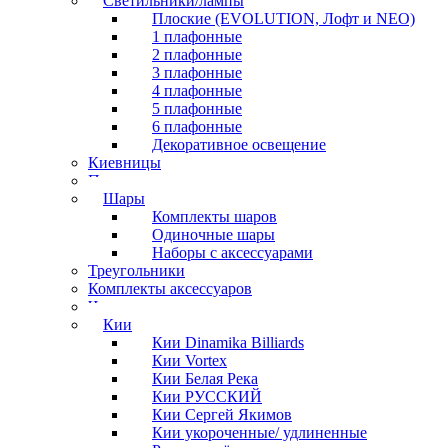
Светильники/лампы
Плоские (EVOLUTION, Лофт и NEO)
1 плафонные
2 плафонные
3 плафонные
4 плафонные
5 плафонные
6 плафонные
Декоративное освещение
Киевницы
Полочки
Шары
Комплекты шаров
Одиночные шары
Наборы с аксессуарами
Треугольники
Комплекты аксессуаров
Часы
Кии
Кии Dinamika Billiards
Кии Vortex
Кии Белая Река
Кии РУССКИЙ
Кии Сергей Якимов
Кии укороченные/ удлиненные