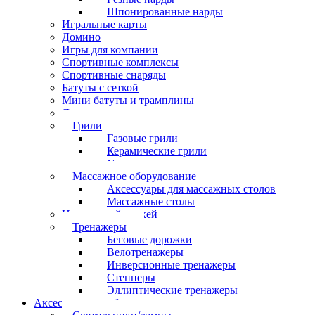
Шпонированные нарды
Игральные карты
Домино
Игры для компании
Спортивные комплексы
Спортивные снаряды
Батуты с сеткой
Мини батуты и трамплины
Дартс
Грили
Газовые грили
Керамические грили
Угольные грили
Массажное оборудование
Аксессуары для массажных столов
Массажные столы
Настольный хоккей
Тренажеры
Беговые дорожки
Велотренажеры
Инверсионные тренажеры
Степперы
Эллиптические тренажеры
Аксессуары для бильярда