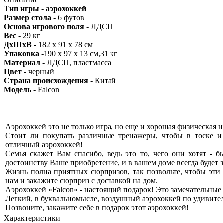
Тип игры -
аэрохоккей
Размер стола -
6 футов
Основа игрового поля -
ЛДСП
Вес -
29 кг
ДхШхВ -
182 х 91 х 78 см
Упаковка -
190 х 97 х 13 см,31 кг
Материал -
ЛДСП, пластмасса
Цвет -
черный
Страна происхождения -
Китай
Модель -
Falcon
Аэрохоккей это не только игра, но еще и хорошая физическая на
Стоит ли покупать различные тренажеры, чтобы в тоске и 
отличный аэрохоккей!
Семья скажет Вам спасибо, ведь это то, чего они хотят - 
достоинству Ваше приобретение, и в вашем доме всегда будет 
Жизнь полна приятных сюрпризов, так позвольте, чтобы эти
нам и закажите сюрприз с доставкой на дом.
Аэрохоккей «Falcon» - настоящий подарок! Это замечательные
Легкий, в буквальномысле, воздушный аэрохоккей по удивител
Позвоните, закажите себе в подарок этот аэрохоккей!
Характеристики