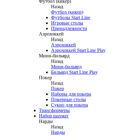
Футбол (кикер)
Назад
Футбол (кикер)
Футболы Start Line
Игровые столы
Принадлежности
Аэрохоккей
Назад
Аэрохоккей
Аэрохоккей Start Line Play
Мини-бильярд
Назад
Мини-бильярд
Бильярд Start Line Play
Покер
Назад
Покер
Наборы для покера
Покерные столы
Сукно для покера
Трансформеры
Набор шахмат
Нарды
Назад
Нарды