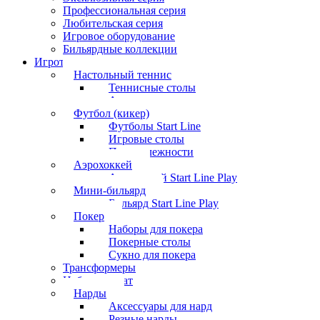
Профессиональная серия
Любительская серия
Игровое оборудование
Бильярдные коллекции
Игротека
Настольный теннис
Теннисные столы
Аксессуары
Футбол (кикер)
Футболы Start Line
Игровые столы
Принадлежности
Аэрохоккей
Аэрохоккей Start Line Play
Мини-бильярд
Бильярд Start Line Play
Покер
Наборы для покера
Покерные столы
Сукно для покера
Трансформеры
Набор шахмат
Нарды
Аксессуары для нард
Резные нарды