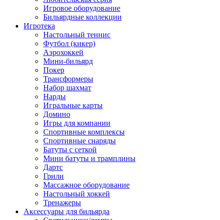
Игровое оборудование
Бильярдные коллекции
Игротека
Настольный теннис
Футбол (кикер)
Аэрохоккей
Мини-бильярд
Покер
Трансформеры
Набор шахмат
Нарды
Игральные карты
Домино
Игры для компании
Спортивные комплексы
Спортивные снаряды
Батуты с сеткой
Мини батуты и трамплины
Дартс
Грили
Массажное оборудование
Настольный хоккей
Тренажеры
Аксессуары для бильярда