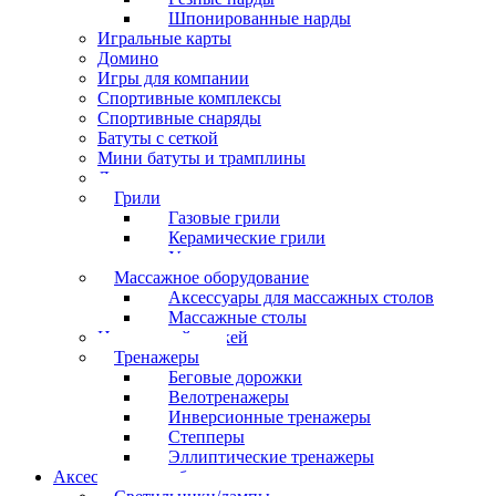
Шпонированные нарды
Игральные карты
Домино
Игры для компании
Спортивные комплексы
Спортивные снаряды
Батуты с сеткой
Мини батуты и трамплины
Дартс
Грили
Газовые грили
Керамические грили
Угольные грили
Массажное оборудование
Аксессуары для массажных столов
Массажные столы
Настольный хоккей
Тренажеры
Беговые дорожки
Велотренажеры
Инверсионные тренажеры
Степперы
Эллиптические тренажеры
Аксессуары для бильярда