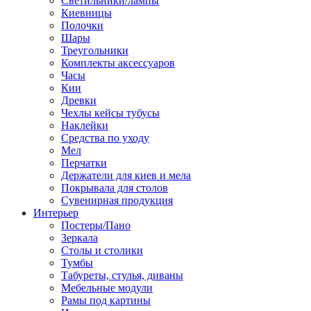
Светильники/лампы
Киевницы
Полочки
Шары
Треугольники
Комплекты аксессуаров
Часы
Кии
Древки
Чехлы кейсы тубусы
Наклейки
Средства по уходу
Мел
Перчатки
Держатели для киев и мела
Покрывала для столов
Сувенирная продукция
Интерьер
Постеры/Пано
Зеркала
Столы и столики
Тумбы
Табуреты, стулья, диваны
Мебельные модули
Рамы под картины