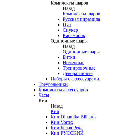
Комплекты шаров
Назад
Комплекты шаров
Русская пирамида
Пул
Снукер
Карамболь
Одиночные шары
Назад
Одиночные шары
Битки
Номерные
Тренировочные
Декоративные
Наборы с аксессуарами
Треугольники
Комплекты аксессуаров
Часы
Кии
Назад
Кии
Кии Dinamika Billiards
Кии Vortex
Кии Белая Река
Кии РУССКИЙ