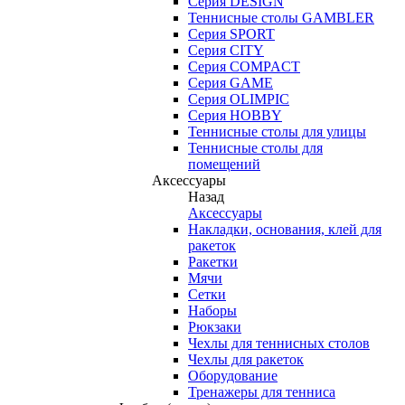
Серия DESIGN
Теннисные столы GAMBLER
Серия SPORT
Серия CITY
Серия COMPACT
Серия GAME
Серия OLIMPIC
Серия HOBBY
Теннисные столы для улицы
Теннисные столы для
помещений
Аксессуары
Назад
Аксессуары
Накладки, основания, клей для
ракеток
Ракетки
Мячи
Сетки
Наборы
Рюкзаки
Чехлы для теннисных столов
Чехлы для ракеток
Оборудование
Тренажеры для тенниса