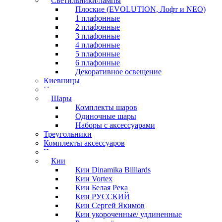
Светильники/лампы
Плоские (EVOLUTION, Лофт и NEO)
1 плафонные
2 плафонные
3 плафонные
4 плафонные
5 плафонные
6 плафонные
Декоративное освещение
Киевницы
Полочки
Шары
Комплекты шаров
Одиночные шары
Наборы с аксессуарами
Треугольники
Комплекты аксессуаров
Часы
Кии
Кии Dinamika Billiards
Кии Vortex
Кии Белая Река
Кии РУССКИЙ
Кии Сергей Якимов
Кии укороченные/ удлиненные