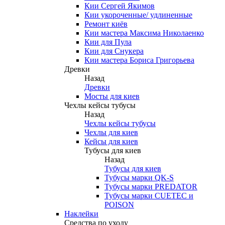
Кии Сергей Якимов
Кии укороченные/ удлиненные
Ремонт киёв
Кии мастера Максима Николаенко
Кии для Пула
Кии для Снукера
Кии мастера Бориса Григорьева
Древки
Назад
Древки
Мосты для киев
Чехлы кейсы тубусы
Назад
Чехлы кейсы тубусы
Чехлы для киев
Кейсы для киев
Тубусы для киев
Назад
Тубусы для киев
Тубусы марки QK-S
Тубусы марки PREDATOR
Тубусы марки CUETEC и
POISON
Наклейки
Средства по уходу