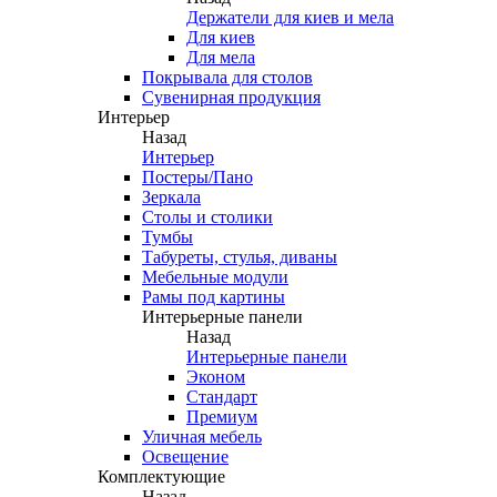
Держатели для киев и мела
Для киев
Для мела
Покрывала для столов
Сувенирная продукция
Интерьер
Назад
Интерьер
Постеры/Пано
Зеркала
Столы и столики
Тумбы
Табуреты, стулья, диваны
Мебельные модули
Рамы под картины
Интерьерные панели
Назад
Интерьерные панели
Эконом
Стандарт
Премиум
Уличная мебель
Освещение
Комплектующие
Назад