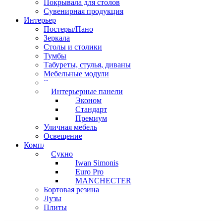
Покрывала для столов
Сувенирная продукция
Интерьер
Постеры/Пано
Зеркала
Столы и столики
Тумбы
Табуреты, стулья, диваны
Мебельные модули
Рамы под картины
Интерьерные панели
Эконом
Стандарт
Премиум
Уличная мебель
Освещение
Комплектующие
Сукно
Iwan Simonis
Euro Pro
MANCHECTER
Бортовая резина
Лузы
Плиты