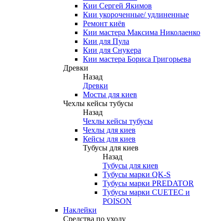
Кии Сергей Якимов
Кии укороченные/ удлиненные
Ремонт киёв
Кии мастера Максима Николаенко
Кии для Пула
Кии для Снукера
Кии мастера Бориса Григорьева
Древки
Назад
Древки
Мосты для киев
Чехлы кейсы тубусы
Назад
Чехлы кейсы тубусы
Чехлы для киев
Кейсы для киев
Тубусы для киев
Назад
Тубусы для киев
Тубусы марки QK-S
Тубусы марки PREDATOR
Тубусы марки CUETEC и
POISON
Наклейки
Средства по уходу