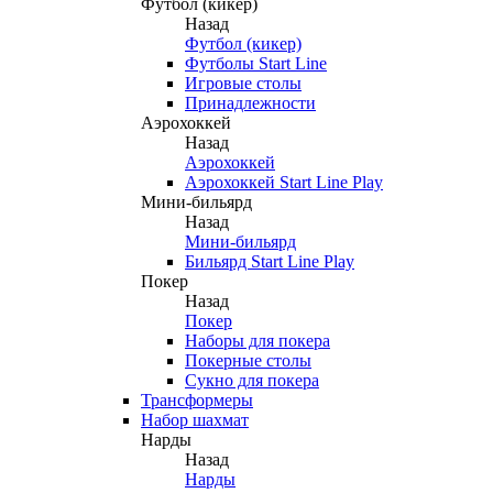
Футбол (кикер)
Назад
Футбол (кикер)
Футболы Start Line
Игровые столы
Принадлежности
Аэрохоккей
Назад
Аэрохоккей
Аэрохоккей Start Line Play
Мини-бильярд
Назад
Мини-бильярд
Бильярд Start Line Play
Покер
Назад
Покер
Наборы для покера
Покерные столы
Сукно для покера
Трансформеры
Набор шахмат
Нарды
Назад
Нарды