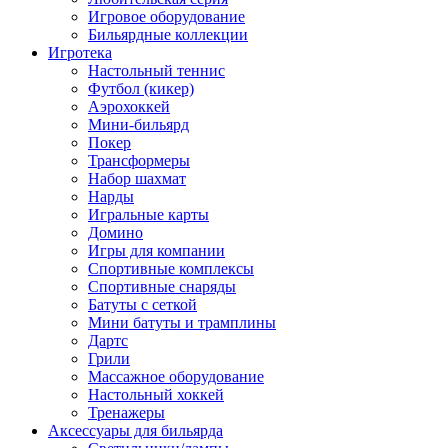
Игровое оборудование
Бильярдные коллекции
Игротека
Настольный теннис
Футбол (кикер)
Аэрохоккей
Мини-бильярд
Покер
Трансформеры
Набор шахмат
Нарды
Игральные карты
Домино
Игры для компании
Спортивные комплексы
Спортивные снаряды
Батуты с сеткой
Мини батуты и трамплины
Дартс
Грили
Массажное оборудование
Настольный хоккей
Тренажеры
Аксессуары для бильярда