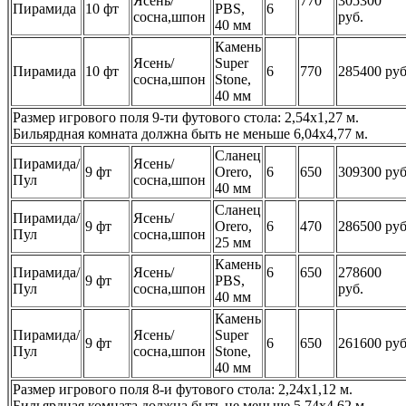
Ясень/
770
305300
Пирамида
10 фт
PBS,
6
сосна,шпон
руб.
40 мм
Камень
Ясень/
Super
Пирамида
10 фт
6
770
285400 руб
сосна,шпон
Stone,
40 мм
Размер игрового поля 9-ти футового стола: 2,54х1,27 м.
Бильярдная комната должна быть не меньше 6,04х4,77 м.
Сланец
Пирамида/
Ясень/
9 фт
Orero,
6
650
309300 руб
Пул
сосна,шпон
40 мм
Сланец
Пирамида/
Ясень/
9 фт
Orero,
6
470
286500 руб
Пул
сосна,шпон
25 мм
Камень
Пирамида/
Ясень/
6
650
278600
9 фт
PBS,
Пул
сосна,шпон
руб.
40 мм
Камень
Пирамида/
Ясень/
Super
9 фт
6
650
261600 руб
Пул
сосна,шпон
Stone,
40 мм
Размер игрового поля 8-и футового стола: 2,24х1,12 м.
Бильярдная комната должна быть не меньше 5,74х4,62 м.