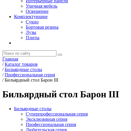
Интерьерные панели
Уличная мебель
Освещение
Комплектующие
Сукно
Бортовая резина
Лузы
Плиты
Главная
/
Каталог товаров
/
Бильярдные столы
/
Профессиональная серия
/
Бильярдный стол Барон III
Бильярдный стол Барон III
Бильярдные столы
Суперпрофессиональная серия
Эксклюзивная серия
Профессиональная серия
Любительская серия