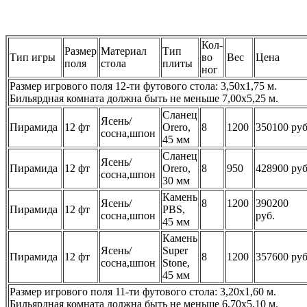
Кол-
Размер
Материал
Тип
Тип игры
во
Вес
Цена
поля
стола
плиты
ног
Размер игрового поля 12-ти футового стола: 3,50х1,75 м.
Бильярдная комната должна быть не меньше 7,00х5,25 м.
Сланец
Ясень/
Пирамида
12 фт
Orero,
8
1200
350100 руб
сосна,шпон
45 мм
Сланец
Ясень/
Пирамида
12 фт
Orero,
8
950
428900 руб
сосна,шпон
30 мм
Камень
Ясень/
8
1200
390200
Пирамида
12 фт
PBS,
сосна,шпон
руб.
45 мм
Камень
Ясень/
Super
Пирамида
12 фт
8
1200
357600 руб
сосна,шпон
Stone,
45 мм
Размер игрового поля 11-ти футового стола: 3,20х1,60 м.
Бильярдная комната должна быть не меньше 6,70х5,10 м.