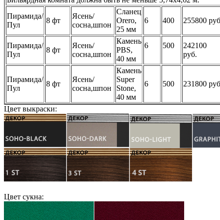
Сланец
Пирамида/
Ясень/
8 фт
Orero,
6
400
255800 руб
Пул
сосна,шпон
25 мм
Камень
Пирамида/
Ясень/
6
500
242100
8 фт
PBS,
Пул
сосна,шпон
руб.
40 мм
Камень
Пирамида/
Ясень/
Super
8 фт
6
500
231800 руб
Пул
сосна,шпон
Stone,
40 мм
Цвет выкраски:
Цвет сукна: