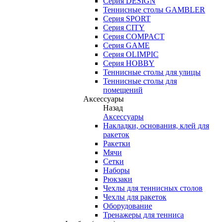
Серия DESIGN
Теннисные столы GAMBLER
Серия SPORT
Серия CITY
Серия COMPACT
Серия GAME
Серия OLIMPIC
Серия HOBBY
Теннисные столы для улицы
Теннисные столы для
помещений
Аксессуары
Назад
Аксессуары
Накладки, основания, клей для
ракеток
Ракетки
Мячи
Сетки
Наборы
Рюкзаки
Чехлы для теннисных столов
Чехлы для ракеток
Оборудование
Тренажеры для тенниса