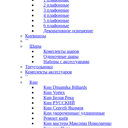
2 плафонные
3 плафонные
4 плафонные
5 плафонные
6 плафонные
Декоративное освещение
Киевницы
Полочки
Шары
Комплекты шаров
Одиночные шары
Наборы с аксессуарами
Треугольники
Комплекты аксессуаров
Часы
Кии
Кии Dinamika Billiards
Кии Vortex
Кии Белая Река
Кии РУССКИЙ
Кии Сергей Якимов
Кии укороченные/ удлиненные
Ремонт киёв
Кии мастера Максима Николаенко