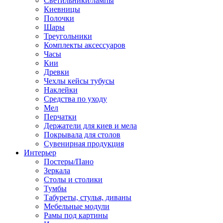
Светильники/лампы
Киевницы
Полочки
Шары
Треугольники
Комплекты аксессуаров
Часы
Кии
Древки
Чехлы кейсы тубусы
Наклейки
Средства по уходу
Мел
Перчатки
Держатели для киев и мела
Покрывала для столов
Сувенирная продукция
Интерьер
Постеры/Пано
Зеркала
Столы и столики
Тумбы
Табуреты, стулья, диваны
Мебельные модули
Рамы под картины