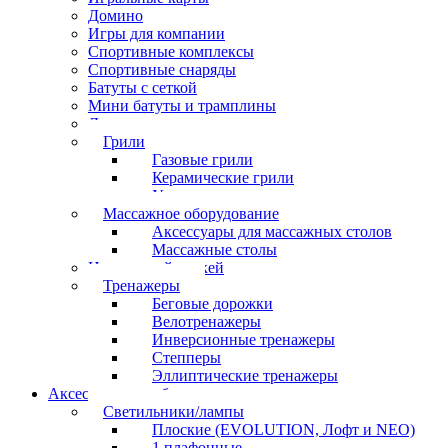
Домино
Игры для компании
Спортивные комплексы
Спортивные снаряды
Батуты с сеткой
Мини батуты и трамплины
Дартс
Грили
Газовые грили
Керамические грили
Угольные грили
Массажное оборудование
Аксессуары для массажных столов
Массажные столы
Настольный хоккей
Тренажеры
Беговые дорожки
Велотренажеры
Инверсионные тренажеры
Степперы
Эллиптические тренажеры
Аксессуары для бильярда
Светильники/лампы
Плоские (EVOLUTION, Лофт и NEO)
1 плафонные