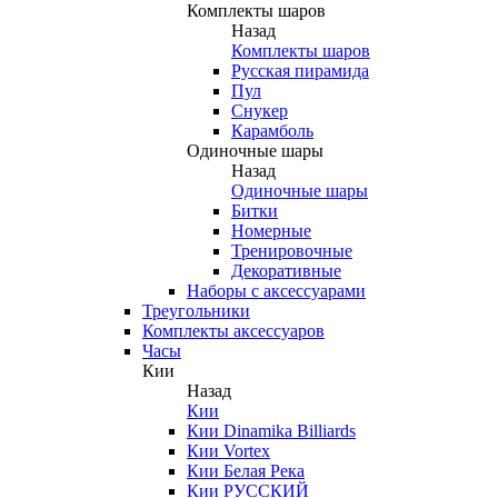
Комплекты шаров
Назад
Комплекты шаров
Русская пирамида
Пул
Снукер
Карамболь
Одиночные шары
Назад
Одиночные шары
Битки
Номерные
Тренировочные
Декоративные
Наборы с аксессуарами
Треугольники
Комплекты аксессуаров
Часы
Кии
Назад
Кии
Кии Dinamika Billiards
Кии Vortex
Кии Белая Река
Кии РУССКИЙ