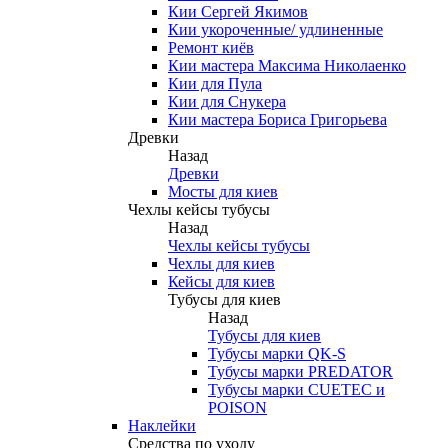
Кии Сергей Якимов
Кии укороченные/ удлиненные
Ремонт киёв
Кии мастера Максима Николаенко
Кии для Пула
Кии для Снукера
Кии мастера Бориса Григорьева
Древки
Назад
Древки
Мосты для киев
Чехлы кейсы тубусы
Назад
Чехлы кейсы тубусы
Чехлы для киев
Кейсы для киев
Тубусы для киев
Назад
Тубусы для киев
Тубусы марки QK-S
Тубусы марки PREDATOR
Тубусы марки CUETEC и
POISON
Наклейки
Средства по уходу