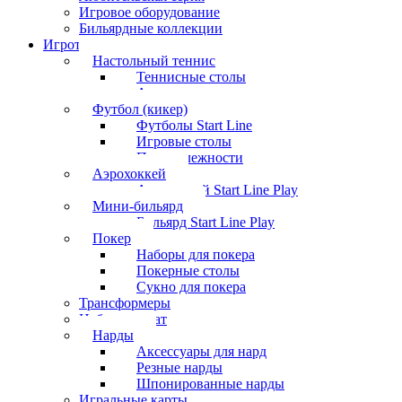
Игровое оборудование
Бильярдные коллекции
Игротека
Настольный теннис
Теннисные столы
Аксессуары
Футбол (кикер)
Футболы Start Line
Игровые столы
Принадлежности
Аэрохоккей
Аэрохоккей Start Line Play
Мини-бильярд
Бильярд Start Line Play
Покер
Наборы для покера
Покерные столы
Сукно для покера
Трансформеры
Набор шахмат
Нарды
Аксессуары для нард
Резные нарды
Шпонированные нарды
Игральные карты