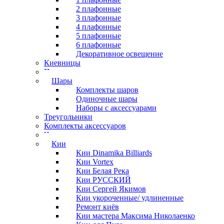
2 плафонные
3 плафонные
4 плафонные
5 плафонные
6 плафонные
Декоративное освещение
Киевницы
Полочки
Шары
Комплекты шаров
Одиночные шары
Наборы с аксессуарами
Треугольники
Комплекты аксессуаров
Часы
Кии
Кии Dinamika Billiards
Кии Vortex
Кии Белая Река
Кии РУССКИЙ
Кии Сергей Якимов
Кии укороченные/ удлиненные
Ремонт киёв
Кии мастера Максима Николаенко