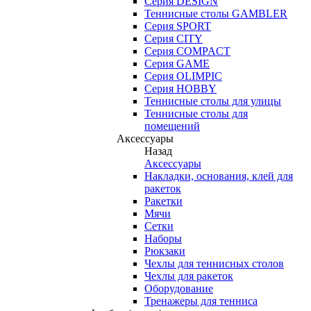
Серия DESIGN
Теннисные столы GAMBLER
Серия SPORT
Серия CITY
Серия COMPACT
Серия GAME
Серия OLIMPIC
Серия HOBBY
Теннисные столы для улицы
Теннисные столы для
помещений
Аксессуары
Назад
Аксессуары
Накладки, основания, клей для
ракеток
Ракетки
Мячи
Сетки
Наборы
Рюкзаки
Чехлы для теннисных столов
Чехлы для ракеток
Оборудование
Тренажеры для тенниса