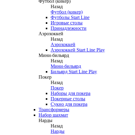
Футбол (кикер)
Назад
Футбол (кикер)
Футболы Start Line
Игровые столы
Принадлежности
Аэрохоккей
Назад
Аэрохоккей
Аэрохоккей Start Line Play
Мини-бильярд
Назад
Мини-бильярд
Бильярд Start Line Play
Покер
Назад
Покер
Наборы для покера
Покерные столы
Сукно для покера
Трансформеры
Набор шахмат
Нарды
Назад
Нарды