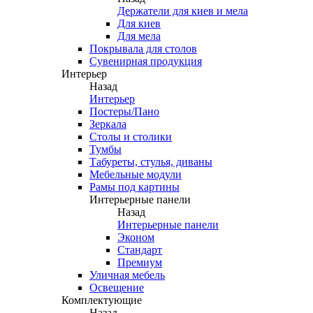
Держатели для киев и мела
Для киев
Для мела
Покрывала для столов
Сувенирная продукция
Интерьер
Назад
Интерьер
Постеры/Пано
Зеркала
Столы и столики
Тумбы
Табуреты, стулья, диваны
Мебельные модули
Рамы под картины
Интерьерные панели
Назад
Интерьерные панели
Эконом
Стандарт
Премиум
Уличная мебель
Освещение
Комплектующие
Назад