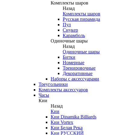
Комплекты шаров
Назад
Комплекты шаров
Русская пирамида
Пул
Снукер
Карамболь
Одиночные шары
Назад
Одиночные шары
Битки
Номерные
Тренировочные
Декоративные
Наборы с аксессуарами
Треугольники
Комплекты аксессуаров
Часы
Кии
Назад
Кии
Кии Dinamika Billiards
Кии Vortex
Кии Белая Река
Кии РУССКИЙ