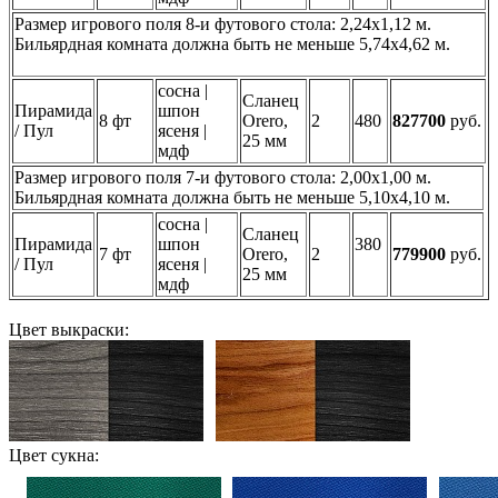
Размер игрового поля 8-и футового стола: 2,24х1,12 м.
Бильярдная комната должна быть не меньше 5,74х4,62 м.
сосна |
Сланец
Пирамида
шпон
8 фт
Orero,
2
480
827700
руб.
/ Пул
ясеня |
25 мм
мдф
Размер игрового поля 7-и футового стола: 2,00х1,00 м.
Бильярдная комната должна быть не меньше 5,10х4,10 м.
сосна |
Сланец
Пирамида
шпон
380
7 фт
Orero,
2
779900
руб.
/ Пул
ясеня |
25 мм
мдф
Цвет выкраски:
Цвет сукна: