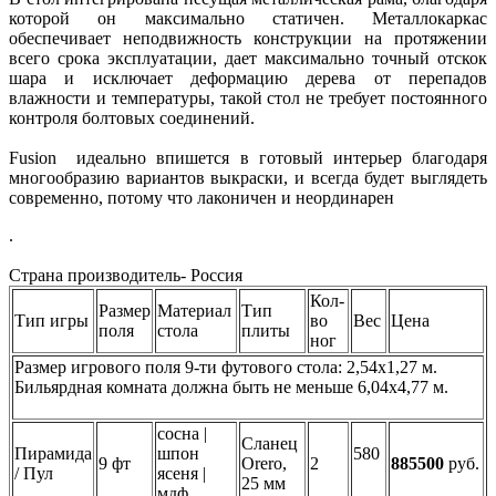
которой он максимально статичен. Металлокаркас
обеспечивает неподвижность конструкции на протяжении
всего срока эксплуатации, дает максимально точный отскок
шара и исключает деформацию дерева от перепадов
влажности и температуры, такой стол не требует постоянного
контроля болтовых соединений.
Fusion идеально впишется в готовый интерьер благодаря
многообразию вариантов выкраски, и всегда будет выглядеть
современно, потому что лаконичен и неординарен
.
Страна производитель- Россия
Кол-
Размер
Материал
Тип
Тип игры
во
Вес
Цена
поля
стола
плиты
ног
Размер игрового поля 9-ти футового стола: 2,54х1,27 м.
Бильярдная комната должна быть не меньше 6,04х4,77 м.
сосна |
Сланец
Пирамида
шпон
580
9 фт
Orero,
2
885500
руб.
/ Пул
ясеня |
25 мм
мдф