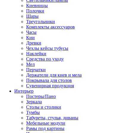
Светильники/лампы
Киевницы
Полочки
Шары
Треугольники
Комплекты аксессуаров
Часы
Кии
Древки
Чехлы кейсы тубусы
Наклейки
Средства по уходу
Мел
Перчатки
Держатели для киев и мела
Покрывала для столов
Сувенирная продукция
Интерьер
Постеры/Пано
Зеркала
Столы и столики
Тумбы
Табуреты, стулья, диваны
Мебельные модули
Рамы под картины