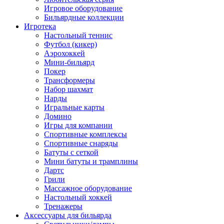
Игровое оборудование
Бильярдные коллекции
Игротека
Настольный теннис
Футбол (кикер)
Аэрохоккей
Мини-бильярд
Покер
Трансформеры
Набор шахмат
Нарды
Игральные карты
Домино
Игры для компании
Спортивные комплексы
Спортивные снаряды
Батуты с сеткой
Мини батуты и трамплины
Дартс
Грили
Массажное оборудование
Настольный хоккей
Тренажеры
Аксессуары для бильярда