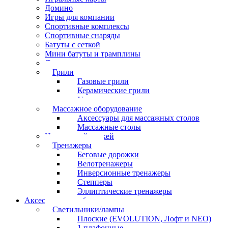
Домино
Игры для компании
Спортивные комплексы
Спортивные снаряды
Батуты с сеткой
Мини батуты и трамплины
Дартс
Грили
Газовые грили
Керамические грили
Угольные грили
Массажное оборудование
Аксессуары для массажных столов
Массажные столы
Настольный хоккей
Тренажеры
Беговые дорожки
Велотренажеры
Инверсионные тренажеры
Степперы
Эллиптические тренажеры
Аксессуары для бильярда
Светильники/лампы
Плоские (EVOLUTION, Лофт и NEO)
1 плафонные