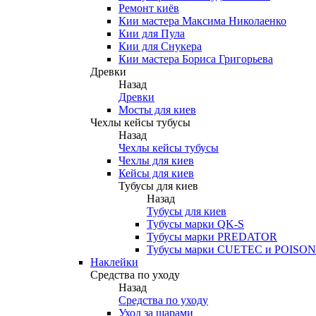
Ремонт киёв
Кии мастера Максима Николаенко
Кии для Пула
Кии для Снукера
Кии мастера Бориса Григорьева
Древки
Назад
Древки
Мосты для киев
Чехлы кейсы тубусы
Назад
Чехлы кейсы тубусы
Чехлы для киев
Кейсы для киев
Тубусы для киев
Назад
Тубусы для киев
Тубусы марки QK-S
Тубусы марки PREDATOR
Тубусы марки CUETEC и POISON
Наклейки
Средства по уходу
Назад
Средства по уходу
Уход за шарами