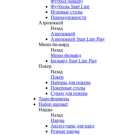
Футбол (кикер)
Футболы Start Line
Игровые столы
Принадлежности
Аэрохоккей
Назад
Аэрохоккей
Аэрохоккей Start Line Play
Мини-бильярд
Назад
Мини-бильярд
Бильярд Start Line Play
Покер
Назад
Покер
Наборы для покера
Покерные столы
Сукно для покера
Трансформеры
Набор шахмат
Нарды
Назад
Нарды
Аксессуары для нард
Резные нарды