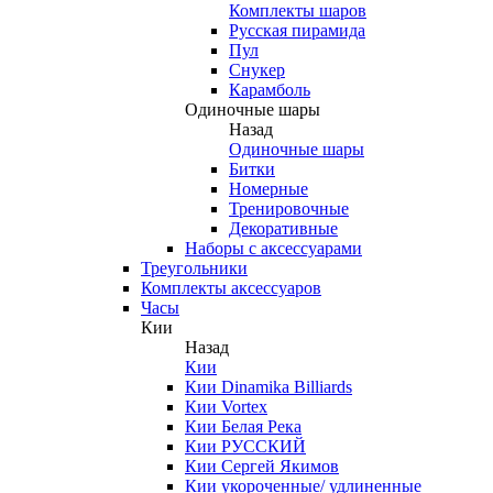
Комплекты шаров
Русская пирамида
Пул
Снукер
Карамболь
Одиночные шары
Назад
Одиночные шары
Битки
Номерные
Тренировочные
Декоративные
Наборы с аксессуарами
Треугольники
Комплекты аксессуаров
Часы
Кии
Назад
Кии
Кии Dinamika Billiards
Кии Vortex
Кии Белая Река
Кии РУССКИЙ
Кии Сергей Якимов
Кии укороченные/ удлиненные