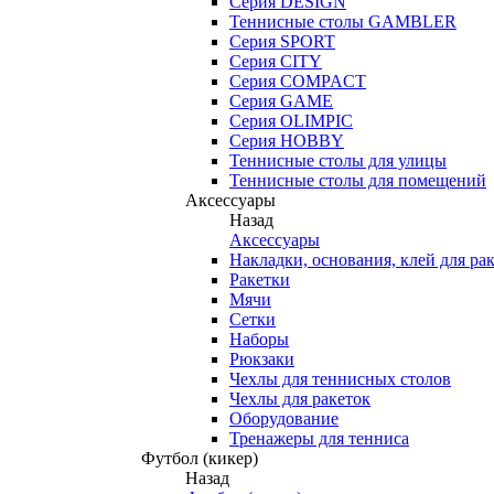
Серия DESIGN
Теннисные столы GAMBLER
Серия SPORT
Серия CITY
Серия COMPACT
Серия GAME
Серия OLIMPIC
Серия HOBBY
Теннисные столы для улицы
Теннисные столы для помещений
Аксессуары
Назад
Аксессуары
Накладки, основания, клей для ра
Ракетки
Мячи
Сетки
Наборы
Рюкзаки
Чехлы для теннисных столов
Чехлы для ракеток
Оборудование
Тренажеры для тенниса
Футбол (кикер)
Назад