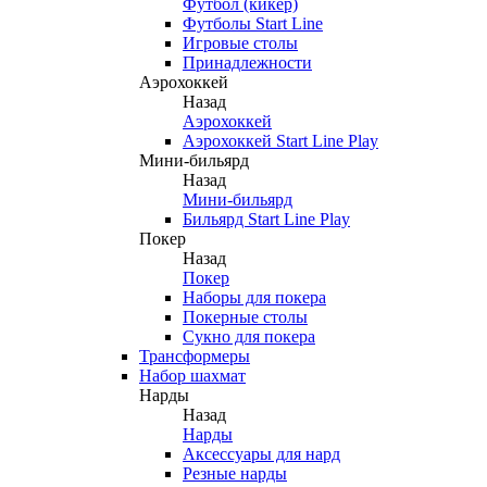
Футбол (кикер)
Футболы Start Line
Игровые столы
Принадлежности
Аэрохоккей
Назад
Аэрохоккей
Аэрохоккей Start Line Play
Мини-бильярд
Назад
Мини-бильярд
Бильярд Start Line Play
Покер
Назад
Покер
Наборы для покера
Покерные столы
Сукно для покера
Трансформеры
Набор шахмат
Нарды
Назад
Нарды
Аксессуары для нард
Резные нарды