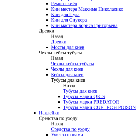
Ремонт киёв
Кии мастера Максима Николаенко
Кии для Пула
Кии для Снукера
Кии мастера Бориса Григорьева
Древки
Назад
Древки
Мосты для киев
Чехлы кейсы тубусы
Назад
Чехлы кейсы тубусы
Чехлы для киев
Кейсы для киев
Тубусы для киев
Назад
Тубусы для киев
Тубусы марки QK-S
Тубусы марки PREDATOR
Тубусы марки CUETEC и POISON
Наклейки
Средства по уходу
Назад
Средства по уходу
Уход за шарами