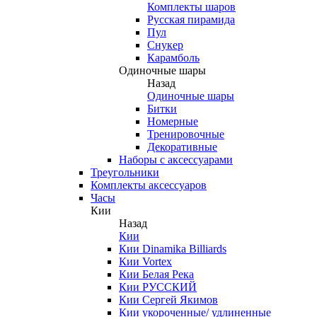
Комплекты шаров
Русская пирамида
Пул
Снукер
Карамболь
Одиночные шары
Назад
Одиночные шары
Битки
Номерные
Тренировочные
Декоративные
Наборы с аксессуарами
Треугольники
Комплекты аксессуаров
Часы
Кии
Назад
Кии
Кии Dinamika Billiards
Кии Vortex
Кии Белая Река
Кии РУССКИЙ
Кии Сергей Якимов
Кии укороченные/ удлиненные