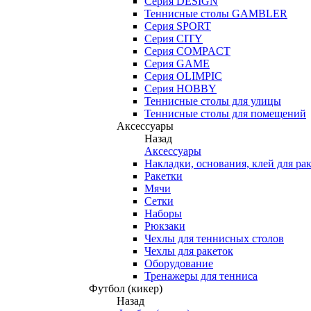
Серия DESIGN
Теннисные столы GAMBLER
Серия SPORT
Серия CITY
Серия COMPACT
Серия GAME
Серия OLIMPIC
Серия HOBBY
Теннисные столы для улицы
Теннисные столы для помещений
Аксессуары
Назад
Аксессуары
Накладки, основания, клей для ра
Ракетки
Мячи
Сетки
Наборы
Рюкзаки
Чехлы для теннисных столов
Чехлы для ракеток
Оборудование
Тренажеры для тенниса
Футбол (кикер)
Назад