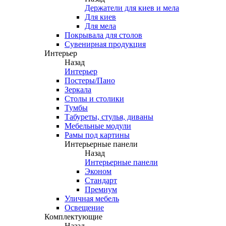
Держатели для киев и мела
Для киев
Для мела
Покрывала для столов
Сувенирная продукция
Интерьер
Назад
Интерьер
Постеры/Пано
Зеркала
Столы и столики
Тумбы
Табуреты, стулья, диваны
Мебельные модули
Рамы под картины
Интерьерные панели
Назад
Интерьерные панели
Эконом
Стандарт
Премиум
Уличная мебель
Освещение
Комплектующие
Назад