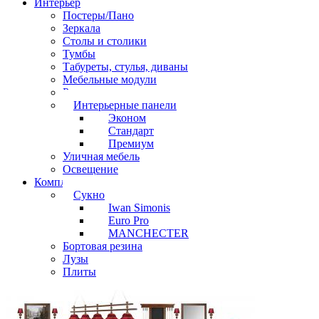
Интерьер
Постеры/Пано
Зеркала
Столы и столики
Тумбы
Табуреты, стулья, диваны
Мебельные модули
Рамы под картины
Интерьерные панели
Эконом
Стандарт
Премиум
Уличная мебель
Освещение
Комплектующие
Сукно
Iwan Simonis
Euro Pro
MANCHECTER
Бортовая резина
Лузы
Плиты