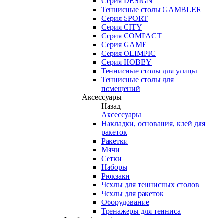
Серия DESIGN
Теннисные столы GAMBLER
Серия SPORT
Серия CITY
Серия COMPACT
Серия GAME
Серия OLIMPIC
Серия HOBBY
Теннисные столы для улицы
Теннисные столы для
помещений
Аксессуары
Назад
Аксессуары
Накладки, основания, клей для
ракеток
Ракетки
Мячи
Сетки
Наборы
Рюкзаки
Чехлы для теннисных столов
Чехлы для ракеток
Оборудование
Тренажеры для тенниса