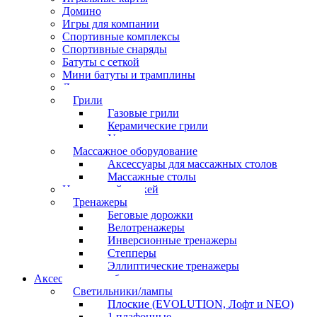
Домино
Игры для компании
Спортивные комплексы
Спортивные снаряды
Батуты с сеткой
Мини батуты и трамплины
Дартс
Грили
Газовые грили
Керамические грили
Угольные грили
Массажное оборудование
Аксессуары для массажных столов
Массажные столы
Настольный хоккей
Тренажеры
Беговые дорожки
Велотренажеры
Инверсионные тренажеры
Степперы
Эллиптические тренажеры
Аксессуары для бильярда
Светильники/лампы
Плоские (EVOLUTION, Лофт и NEO)
1 плафонные