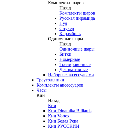
Комплекты шаров
Назад
Комплекты шаров
Русская пирамида
Пул
Снукер
Карамболь
Одиночные шары
Назад
Одиночные шары
Битки
Номерные
Тренировочные
Декоративные
Наборы с аксессуарами
Треугольники
Комплекты аксессуаров
Часы
Кии
Назад
Кии
Кии Dinamika Billiards
Кии Vortex
Кии Белая Река
Кии РУССКИЙ