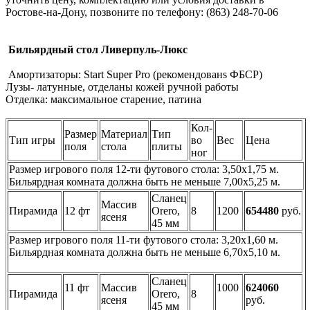
Ростове-на-Дону, позвоните по телефону: (863) 248-70-06
Бильярдный стол Ливерпуль-Люкс
Амортизаторы: Start Super Pro (рекомендованs ФБСР)
Лузы- латунные, отделаны кожей ручной работы
Отделка: максимальное старение, патина
Кол-
Размер
Материал
Тип
Тип игры
во
Вес
Цена
поля
стола
плиты
ног
Размер игрового поля 12-ти футового стола: 3,50х1,75 м.
Бильярдная комната должна быть не меньше 7,00х5,25 м.
Сланец
Массив
Пирамида
12 фт
Orero,
8
1200
654480
руб.
ясеня
45 мм
Размер игрового поля 11-ти футового стола: 3,20х1,60 м.
Бильярдная комната должна быть не меньше 6,70х5,10 м.
Сланец
11 фт
Массив
1000
624060
Пирамида
Orero,
8
ясеня
руб.
45 мм