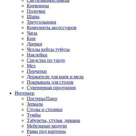
Светильники/лампы
Киевницы
Полочки
Шары
Треугольники
Комплекты аксессуаров
Часы
Кии
Древки
Чехлы кейсы тубусы
Наклейки
Средства по уходу
Мел
Перчатки
Держатели для киев и мела
Покрывала для столов
Сувенирная продукция
Интерьер
Постеры/Пано
Зеркала
Столы и столики
Тумбы
Табуреты, стулья, диваны
Мебельные модули
Рамы под картины