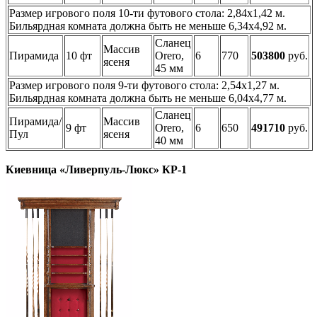
Размер игрового поля 10-ти футового стола: 2,84х1,42 м.
Бильярдная комната должна быть не меньше 6,34х4,92 м.
Сланец
Массив
Пирамида
10 фт
Orero,
6
770
503800
руб.
ясеня
45 мм
Размер игрового поля 9-ти футового стола: 2,54х1,27 м.
Бильярдная комната должна быть не меньше 6,04х4,77 м.
Сланец
Пирамида/
Массив
9 фт
Orero,
6
650
491710
руб.
Пул
ясеня
40 мм
Киевница «Ливерпуль-Люкс» КР-1