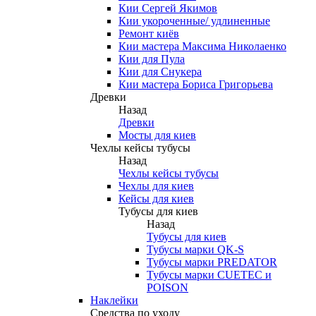
Кии Сергей Якимов
Кии укороченные/ удлиненные
Ремонт киёв
Кии мастера Максима Николаенко
Кии для Пула
Кии для Снукера
Кии мастера Бориса Григорьева
Древки
Назад
Древки
Мосты для киев
Чехлы кейсы тубусы
Назад
Чехлы кейсы тубусы
Чехлы для киев
Кейсы для киев
Тубусы для киев
Назад
Тубусы для киев
Тубусы марки QK-S
Тубусы марки PREDATOR
Тубусы марки CUETEC и
POISON
Наклейки
Средства по уходу