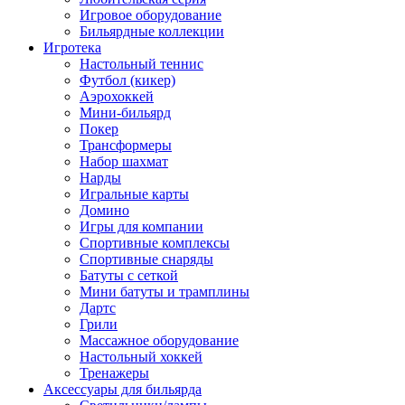
Игровое оборудование
Бильярдные коллекции
Игротека
Настольный теннис
Футбол (кикер)
Аэрохоккей
Мини-бильярд
Покер
Трансформеры
Набор шахмат
Нарды
Игральные карты
Домино
Игры для компании
Спортивные комплексы
Спортивные снаряды
Батуты с сеткой
Мини батуты и трамплины
Дартс
Грили
Массажное оборудование
Настольный хоккей
Тренажеры
Аксессуары для бильярда