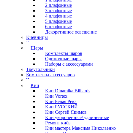
2 плафонные
3 плафонные
4 плафонные
5 плафонные
6 плафонные
Декоративное освещение
Киевницы
Полочки
Шары
Комплекты шаров
Одиночные шары
Наборы с аксессуарами
Треугольники
Комплекты аксессуаров
Часы
Кии
Кии Dinamika Billiards
Кии Vortex
Кии Белая Река
Кии РУССКИЙ
Кии Сергей Якимов
Кии укороченные/ удлиненные
Ремонт киёв
Кии мастера Максима Николаенко