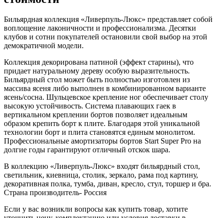
Бильярдная коллекция «Ливерпуль-Люкс» представляет собой
воплощение лаконичности и профессионализма. Десятки
клубов и сотни покупателей остановили свой выбор на этой
демократичной модели.
Коллекция декорирована патиной (эффект старины), что
придает натуральному дереву особую выразительность.
Бильярдный стол может быть полностью изготовлен из
массива ясеня либо выполнен в комбинированном варианте
ясень/сосна. Шульцевское крепление ног обеспечивает столу
высокую устойчивость. Система плавающих гаек в
вертикальном креплении бортов позволяет идеальным
образом крепить борт к плите. Благодаря этой уникальной
технологии борт и плита становятся единым монолитом.
Профессиональные амортизаторы бортов Start Super Pro на
долгие годы гарантируют отличный отскок шара.
В коллекцию «Ливерпуль-Люкс» входят бильярдный стол,
светильник, киевница, столик, зеркало, рама под картину,
декоративная полка, тумба, диван, кресло, стул, торшер и бра.
Страна производитель- Россия
Если у вас возникли вопросы как купить товар, хотите
уточнить цену, комплектацию или условия доставки в