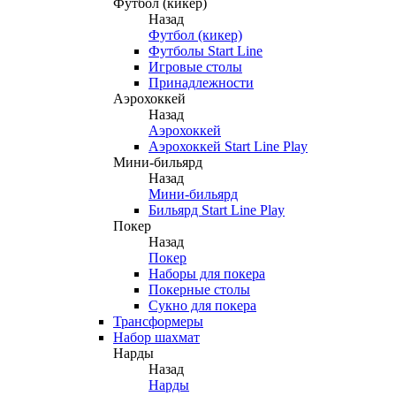
Футбол (кикер)
Назад
Футбол (кикер)
Футболы Start Line
Игровые столы
Принадлежности
Аэрохоккей
Назад
Аэрохоккей
Аэрохоккей Start Line Play
Мини-бильярд
Назад
Мини-бильярд
Бильярд Start Line Play
Покер
Назад
Покер
Наборы для покера
Покерные столы
Сукно для покера
Трансформеры
Набор шахмат
Нарды
Назад
Нарды