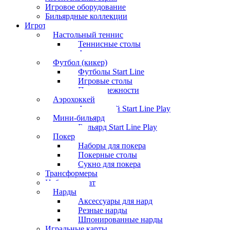
Игровое оборудование
Бильярдные коллекции
Игротека
Настольный теннис
Теннисные столы
Аксессуары
Футбол (кикер)
Футболы Start Line
Игровые столы
Принадлежности
Аэрохоккей
Аэрохоккей Start Line Play
Мини-бильярд
Бильярд Start Line Play
Покер
Наборы для покера
Покерные столы
Сукно для покера
Трансформеры
Набор шахмат
Нарды
Аксессуары для нард
Резные нарды
Шпонированные нарды
Игральные карты