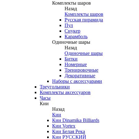
Комплекты шаров
Назад
Комплекты шаров
Русская пирамида
Пул
Снукер
Карамболь
Одиночные шары
Назад
Одиночные шары
Битки
Номерные
Тренировочные
Декоративные
Наборы с аксессуарами
Треугольники
Комплекты аксессуаров
Часы
Кии
Назад
Кии
Кии Dinamika Billiards
Кии Vortex
Кии Белая Река
Кии РУССКИЙ