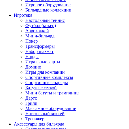
Игровое оборудование
Бильярдные коллекции
Игротека
Настольный теннис
Футбол (кикер)
Аэрохоккей
Мини-бильярд
Покер
Трансформеры
Набор шахмат
Нарды
Игральные карты
Домино
Игры для компании
Спортивные комплексы
Спортивные снаряды
Батуты с сеткой
Мини батуты и трамплины
Дартс
Грили
Массажное оборудование
Настольный хоккей
Тренажеры
Аксессуары для бильярда