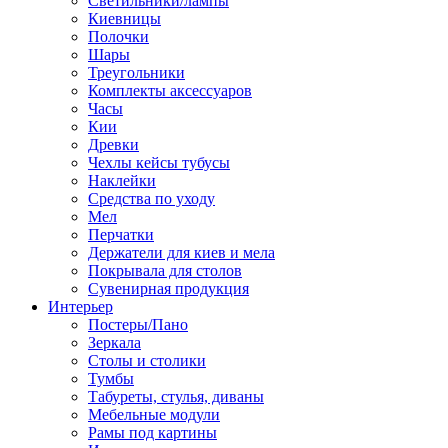
Светильники/лампы
Киевницы
Полочки
Шары
Треугольники
Комплекты аксессуаров
Часы
Кии
Древки
Чехлы кейсы тубусы
Наклейки
Средства по уходу
Мел
Перчатки
Держатели для киев и мела
Покрывала для столов
Сувенирная продукция
Интерьер
Постеры/Пано
Зеркала
Столы и столики
Тумбы
Табуреты, стулья, диваны
Мебельные модули
Рамы под картины