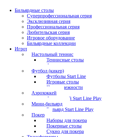
Бильярдные столы
Суперпрофессиональная серия
Эксклюзивная серия
Профессиональная серия
Любительская серия
Игровое оборудование
Бильярдные коллекции
Игротека
Настольный теннис
Теннисные столы
Аксессуары
Футбол (кикер)
Футболы Start Line
Игровые столы
Принадлежности
Аэрохоккей
Аэрохоккей Start Line Play
Мини-бильярд
Бильярд Start Line Play
Покер
Наборы для покера
Покерные столы
Сукно для покера
Трансформеры