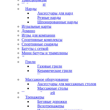
Набор шахмат
Нарды
Аксессуары для нард
Резные нарды
Шпонированные нарды
Игральные карты
Домино
Игры для компании
Спортивные комплексы
Спортивные снаряды
Батуты с сеткой
Мини батуты и трамплины
Дартс
Грили
Газовые грили
Керамические грили
Угольные грили
Массажное оборудование
Аксессуары для массажных столов
Массажные столы
Настольный хоккей
Тренажеры
Беговые дорожки
Велотренажеры