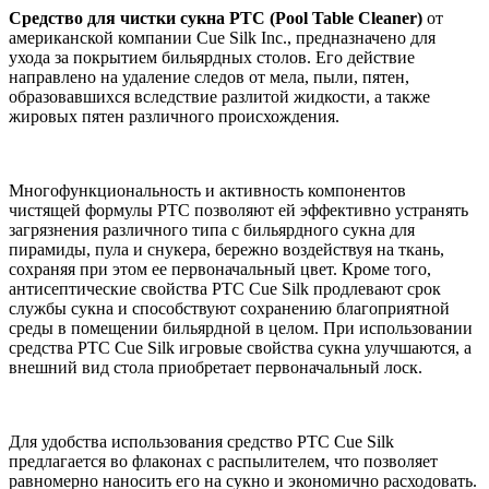
Средство для чистки сукна PTC (Pool Table Cleaner)
от
американской компании Cue Silk Inc., предназначено для
ухода за покрытием бильярдных столов. Его действие
направлено на удаление следов от мела, пыли, пятен,
образовавшихся вследствие разлитой жидкости, а также
жировых пятен различного происхождения.
Многофункциональность и активность компонентов
чистящей формулы PTC позволяют ей эффективно устранять
загрязнения различного типа с бильярдного сукна для
пирамиды, пула и снукера, бережно воздействуя на ткань,
сохраняя при этом ее первоначальный цвет. Кроме того,
антисептические свойства PTC Cue Silk продлевают срок
службы сукна и способствуют сохранению благоприятной
среды в помещении бильярдной в целом. При использовании
средства PTC Cue Silk игровые свойства сукна улучшаются, а
внешний вид стола приобретает первоначальный лоск.
Для удобства использования средство PTC Cue Silk
предлагается во флаконах с распылителем, что позволяет
равномерно наносить его на сукно и экономично расходовать.