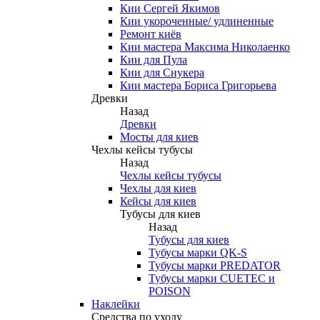
Кии Сергей Якимов
Кии укороченные/ удлиненные
Ремонт киёв
Кии мастера Максима Николаенко
Кии для Пула
Кии для Снукера
Кии мастера Бориса Григорьева
Древки
Назад
Древки
Мосты для киев
Чехлы кейсы тубусы
Назад
Чехлы кейсы тубусы
Чехлы для киев
Кейсы для киев
Тубусы для киев
Назад
Тубусы для киев
Тубусы марки QK-S
Тубусы марки PREDATOR
Тубусы марки CUETEC и
POISON
Наклейки
Средства по уходу