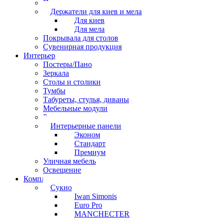
Перчатки
Держатели для киев и мела
Для киев
Для мела
Покрывала для столов
Сувенирная продукция
Интерьер
Постеры/Пано
Зеркала
Столы и столики
Тумбы
Табуреты, стулья, диваны
Мебельные модули
Рамы под картины
Интерьерные панели
Эконом
Стандарт
Премиум
Уличная мебель
Освещение
Комплектующие
Сукно
Iwan Simonis
Euro Pro
MANCHECTER