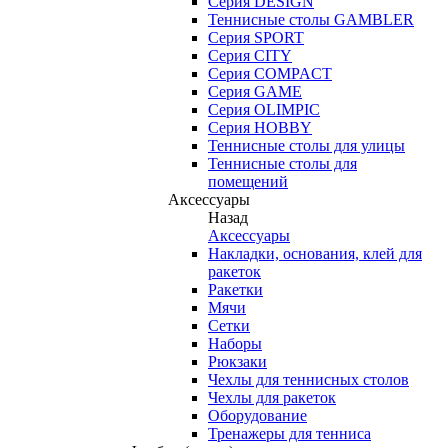
Серия DESIGN
Теннисные столы GAMBLER
Серия SPORT
Серия CITY
Серия COMPACT
Серия GAME
Серия OLIMPIC
Серия HOBBY
Теннисные столы для улицы
Теннисные столы для
помещений
Аксессуары
Назад
Аксессуары
Накладки, основания, клей для
ракеток
Ракетки
Мячи
Сетки
Наборы
Рюкзаки
Чехлы для теннисных столов
Чехлы для ракеток
Оборудование
Тренажеры для тенниса