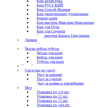
Кии Белая Река
Кии РУССКИЙ
Кии Сергей Якимов
Кии укороченные/ удлиненные
Ремонт киёв
Кии мастера Максима Николаенко
Кии для Пула
Кии для Снукера
Кии мастера Бориса Григорьева
Древки
Мосты для киев
Чехлы кейсы тубусы
Чехлы для киев
Кейсы для киев
Тубусы для киев
Наклейки
Средства по уходу
Уход за шарами
Уход за сукном
Уход за киями и наклейками
Мел
Упаковка по 1-9 шт.
Упаковка по 12 шт.
Упаковка по 72 шт.
Упаковка по 144 шт.