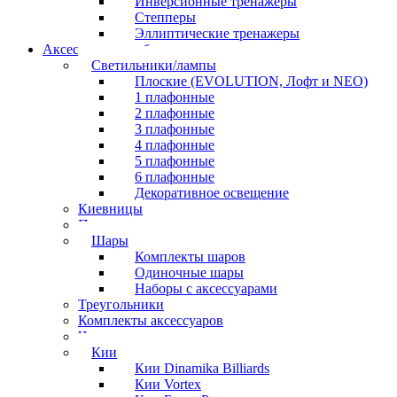
Инверсионные тренажеры
Степперы
Эллиптические тренажеры
Аксессуары для бильярда
Светильники/лампы
Плоские (EVOLUTION, Лофт и NEO)
1 плафонные
2 плафонные
3 плафонные
4 плафонные
5 плафонные
6 плафонные
Декоративное освещение
Киевницы
Полочки
Шары
Комплекты шаров
Одиночные шары
Наборы с аксессуарами
Треугольники
Комплекты аксессуаров
Часы
Кии
Кии Dinamika Billiards
Кии Vortex