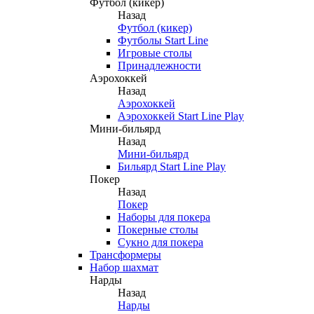
Футбол (кикер)
Назад
Футбол (кикер)
Футболы Start Line
Игровые столы
Принадлежности
Аэрохоккей
Назад
Аэрохоккей
Аэрохоккей Start Line Play
Мини-бильярд
Назад
Мини-бильярд
Бильярд Start Line Play
Покер
Назад
Покер
Наборы для покера
Покерные столы
Сукно для покера
Трансформеры
Набор шахмат
Нарды
Назад
Нарды