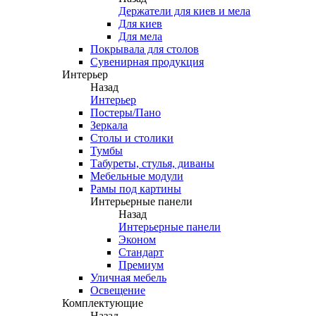
Держатели для киев и мела
Для киев
Для мела
Покрывала для столов
Сувенирная продукция
Интерьер
Назад
Интерьер
Постеры/Пано
Зеркала
Столы и столики
Тумбы
Табуреты, стулья, диваны
Мебельные модули
Рамы под картины
Интерьерные панели
Назад
Интерьерные панели
Эконом
Стандарт
Премиум
Уличная мебель
Освещение
Комплектующие
Назад