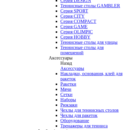
Серия DESIGN
Теннисные столы GAMBLER
Серия SPORT
Серия CITY
Серия COMPACT
Серия GAME
Серия OLIMPIC
Серия HOBBY
Теннисные столы для улицы
Теннисные столы для
помещений
Аксессуары
Назад
Аксессуары
Накладки, основания, клей для
ракеток
Ракетки
Мячи
Сетки
Наборы
Рюкзаки
Чехлы для теннисных столов
Чехлы для ракеток
Оборудование
Тренажеры для тенниса