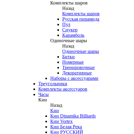
Комплекты шаров
Назад
Комплекты шаров
Русская пирамида
Пул
Снукер
Карамболь
Одиночные шары
Назад
Одиночные шары
Битки
Номерные
Тренировочные
Декоративные
Наборы с аксессуарами
Треугольники
Комплекты аксессуаров
Часы
Кии
Назад
Кии
Кии Dinamika Billiards
Кии Vortex
Кии Белая Река
Кии РУССКИЙ