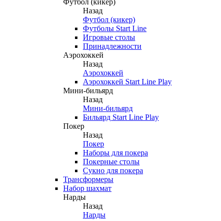
Футбол (кикер)
Назад
Футбол (кикер)
Футболы Start Line
Игровые столы
Принадлежности
Аэрохоккей
Назад
Аэрохоккей
Аэрохоккей Start Line Play
Мини-бильярд
Назад
Мини-бильярд
Бильярд Start Line Play
Покер
Назад
Покер
Наборы для покера
Покерные столы
Сукно для покера
Трансформеры
Набор шахмат
Нарды
Назад
Нарды