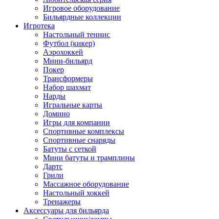
Игровое оборудование
Бильярдные коллекции
Игротека
Настольный теннис
Футбол (кикер)
Аэрохоккей
Мини-бильярд
Покер
Трансформеры
Набор шахмат
Нарды
Игральные карты
Домино
Игры для компании
Спортивные комплексы
Спортивные снаряды
Батуты с сеткой
Мини батуты и трамплины
Дартс
Грили
Массажное оборудование
Настольный хоккей
Тренажеры
Аксессуары для бильярда