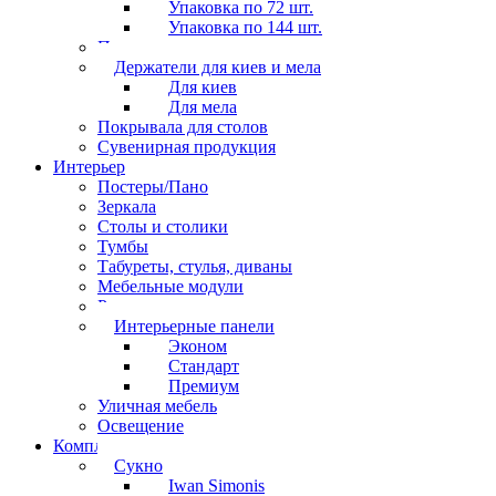
Упаковка по 72 шт.
Упаковка по 144 шт.
Перчатки
Держатели для киев и мела
Для киев
Для мела
Покрывала для столов
Сувенирная продукция
Интерьер
Постеры/Пано
Зеркала
Столы и столики
Тумбы
Табуреты, стулья, диваны
Мебельные модули
Рамы под картины
Интерьерные панели
Эконом
Стандарт
Премиум
Уличная мебель
Освещение
Комплектующие
Сукно
Iwan Simonis