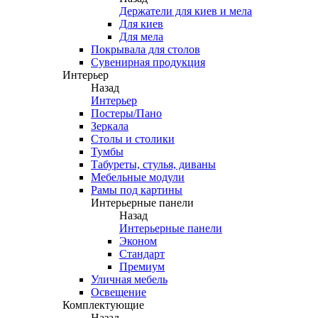
Держатели для киев и мела
Для киев
Для мела
Покрывала для столов
Сувенирная продукция
Интерьер
Назад
Интерьер
Постеры/Пано
Зеркала
Столы и столики
Тумбы
Табуреты, стулья, диваны
Мебельные модули
Рамы под картины
Интерьерные панели
Назад
Интерьерные панели
Эконом
Стандарт
Премиум
Уличная мебель
Освещение
Комплектующие
Назад