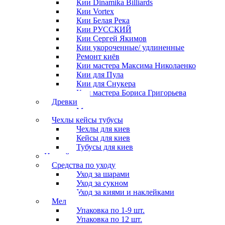
Кии Dinamika Billiards
Кии Vortex
Кии Белая Река
Кии РУССКИЙ
Кии Сергей Якимов
Кии укороченные/ удлиненные
Ремонт киёв
Кии мастера Максима Николаенко
Кии для Пула
Кии для Снукера
Кии мастера Бориса Григорьева
Древки
Мосты для киев
Чехлы кейсы тубусы
Чехлы для киев
Кейсы для киев
Тубусы для киев
Наклейки
Средства по уходу
Уход за шарами
Уход за сукном
Уход за киями и наклейками
Мел
Упаковка по 1-9 шт.
Упаковка по 12 шт.