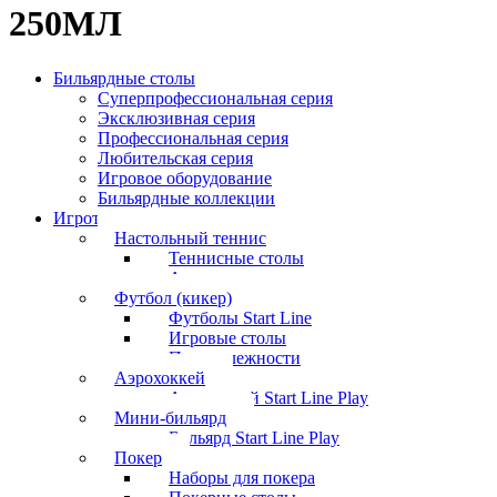
250МЛ
Бильярдные столы
Суперпрофессиональная серия
Эксклюзивная серия
Профессиональная серия
Любительская серия
Игровое оборудование
Бильярдные коллекции
Игротека
Настольный теннис
Теннисные столы
Аксессуары
Футбол (кикер)
Футболы Start Line
Игровые столы
Принадлежности
Аэрохоккей
Аэрохоккей Start Line Play
Мини-бильярд
Бильярд Start Line Play
Покер
Наборы для покера