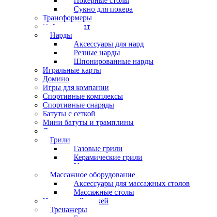
Покерные столы
Сукно для покера
Трансформеры
Набор шахмат
Нарды
Аксессуары для нард
Резные нарды
Шпонированные нарды
Игральные карты
Домино
Игры для компании
Спортивные комплексы
Спортивные снаряды
Батуты с сеткой
Мини батуты и трамплины
Дартс
Грили
Газовые грили
Керамические грили
Угольные грили
Массажное оборудование
Аксессуары для массажных столов
Массажные столы
Настольный хоккей
Тренажеры