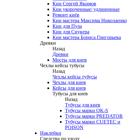
Кии Сергей Якимов
Кии укороченные/ удлиненные
Ремонт киёв
Кии мастера Максима Николаенко
Кии для Пула
Кии для Снукера
Кии мастера Бориса Григорьева
Древки
Назад
Древки
Мосты для киев
Чехлы кейсы тубусы
Назад
Чехлы кейсы тубусы
Чехлы для киев
Кейсы для киев
Тубусы для киев
Назад
Тубусы для киев
Тубусы марки QK-S
Тубусы марки PREDATOR
Тубусы марки CUETEC и
POISON
Наклейки
Средства по уходу