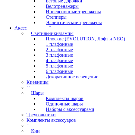
Беговые дорожки
Велотренажеры
Инверсионные тренажеры
Степперы
Эллиптические тренажеры
Аксессуары для бильярда
Светильники/лампы
Плоские (EVOLUTION, Лофт и NEO)
1 плафонные
2 плафонные
3 плафонные
4 плафонные
5 плафонные
6 плафонные
Декоративное освещение
Киевницы
Полочки
Шары
Комплекты шаров
Одиночные шары
Наборы с аксессуарами
Треугольники
Комплекты аксессуаров
Часы
Кии