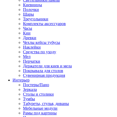
Светильники/лампы
Киевницы
Полочки
Шары
Треугольники
Комплекты аксессуаров
Часы
Кии
Древки
Чехлы кейсы тубусы
Наклейки
Средства по уходу
Мел
Перчатки
Держатели для киев и мела
Покрывала для столов
Сувенирная продукция
Интерьер
Постеры/Пано
Зеркала
Столы и столики
Тумбы
Табуреты, стулья, диваны
Мебельные модули
Рамы под картины