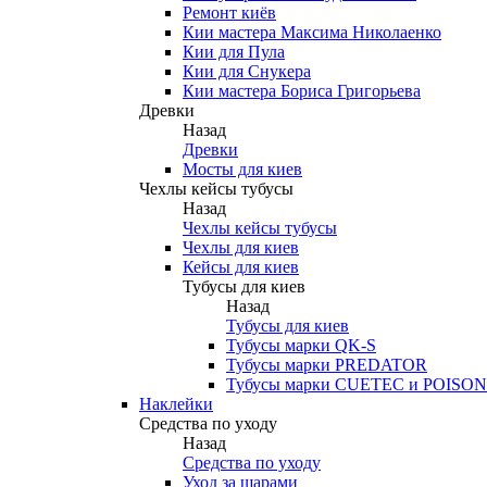
Ремонт киёв
Кии мастера Максима Николаенко
Кии для Пула
Кии для Снукера
Кии мастера Бориса Григорьева
Древки
Назад
Древки
Мосты для киев
Чехлы кейсы тубусы
Назад
Чехлы кейсы тубусы
Чехлы для киев
Кейсы для киев
Тубусы для киев
Назад
Тубусы для киев
Тубусы марки QK-S
Тубусы марки PREDATOR
Тубусы марки CUETEC и POISON
Наклейки
Средства по уходу
Назад
Средства по уходу
Уход за шарами