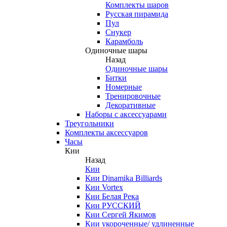
Комплекты шаров
Русская пирамида
Пул
Снукер
Карамболь
Одиночные шары
Назад
Одиночные шары
Битки
Номерные
Тренировочные
Декоративные
Наборы с аксессуарами
Треугольники
Комплекты аксессуаров
Часы
Кии
Назад
Кии
Кии Dinamika Billiards
Кии Vortex
Кии Белая Река
Кии РУССКИЙ
Кии Сергей Якимов
Кии укороченные/ удлиненные