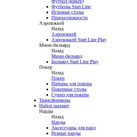
Футбол (кикер)
Футболы Start Line
Игровые столы
Принадлежности
Аэрохоккей
Назад
Аэрохоккей
Аэрохоккей Start Line Play
Мини-бильярд
Назад
Мини-бильярд
Бильярд Start Line Play
Покер
Назад
Покер
Наборы для покера
Покерные столы
Сукно для покера
Трансформеры
Набор шахмат
Нарды
Назад
Нарды
Аксессуары для нард
Резные нарды