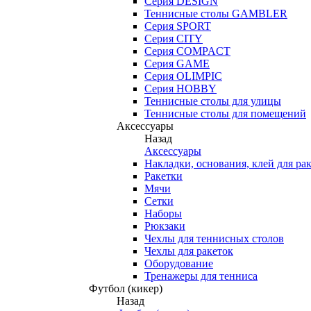
Серия DESIGN
Теннисные столы GAMBLER
Серия SPORT
Серия CITY
Серия COMPACT
Серия GAME
Серия OLIMPIC
Серия HOBBY
Теннисные столы для улицы
Теннисные столы для помещений
Аксессуары
Назад
Аксессуары
Накладки, основания, клей для ра
Ракетки
Мячи
Сетки
Наборы
Рюкзаки
Чехлы для теннисных столов
Чехлы для ракеток
Оборудование
Тренажеры для тенниса
Футбол (кикер)
Назад