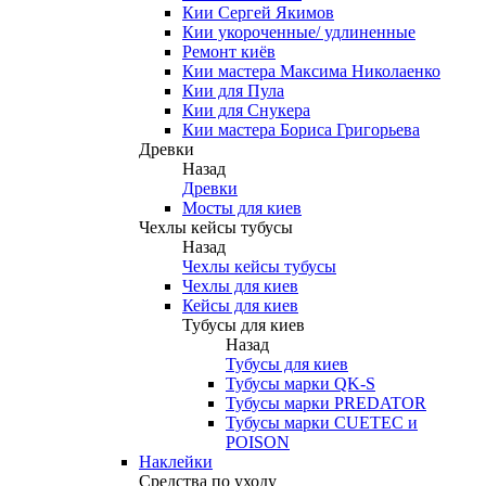
Кии Сергей Якимов
Кии укороченные/ удлиненные
Ремонт киёв
Кии мастера Максима Николаенко
Кии для Пула
Кии для Снукера
Кии мастера Бориса Григорьева
Древки
Назад
Древки
Мосты для киев
Чехлы кейсы тубусы
Назад
Чехлы кейсы тубусы
Чехлы для киев
Кейсы для киев
Тубусы для киев
Назад
Тубусы для киев
Тубусы марки QK-S
Тубусы марки PREDATOR
Тубусы марки CUETEC и
POISON
Наклейки
Средства по уходу