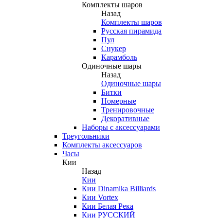
Комплекты шаров
Назад
Комплекты шаров
Русская пирамида
Пул
Снукер
Карамболь
Одиночные шары
Назад
Одиночные шары
Битки
Номерные
Тренировочные
Декоративные
Наборы с аксессуарами
Треугольники
Комплекты аксессуаров
Часы
Кии
Назад
Кии
Кии Dinamika Billiards
Кии Vortex
Кии Белая Река
Кии РУССКИЙ