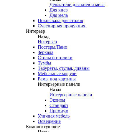
Держатели для киев и мела
Для киев
Для мела
Покрывала для столов
Сувенирная продукция
Интерьер
Назад
Интерьер
Постеры/Пано
Зеркала
Столы и столики
Тумбы
Табуреты, стулья, диваны
Мебельные модули
Рамы под картины
Интерьерные панели
Назад
Интерьерные панели
Эконом
Стандарт
Премиум
Уличная мебель
Освещение
Комплектующие
Назад