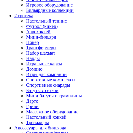
Игровое оборудование
Бильярдные коллекции
Игротека
Настольный теннис
Футбол (кикер)
Аэрохоккей
Мини-бильярд
Покер
Трансформеры
Набор шахмат
Нарды
Игральные карты
Домино
Игры для компании
Спортивные комплексы
Спортивные снаряды
Батуты с сеткой
Мини батуты и трамплины
Дартс
Грили
Массажное оборудование
Настольный хоккей
Тренажеры
Аксессуары для бильярда