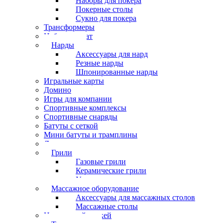
Наборы для покера
Покерные столы
Сукно для покера
Трансформеры
Набор шахмат
Нарды
Аксессуары для нард
Резные нарды
Шпонированные нарды
Игральные карты
Домино
Игры для компании
Спортивные комплексы
Спортивные снаряды
Батуты с сеткой
Мини батуты и трамплины
Дартс
Грили
Газовые грили
Керамические грили
Угольные грили
Массажное оборудование
Аксессуары для массажных столов
Массажные столы
Настольный хоккей