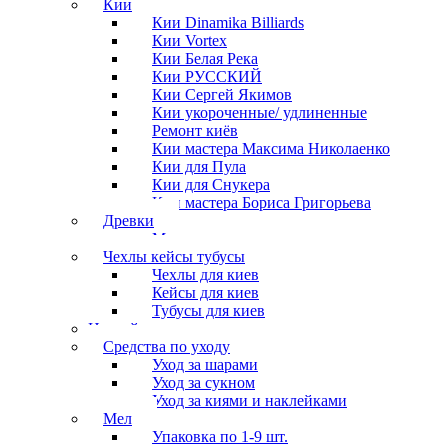
Кии
Кии Dinamika Billiards
Кии Vortex
Кии Белая Река
Кии РУССКИЙ
Кии Сергей Якимов
Кии укороченные/ удлиненные
Ремонт киёв
Кии мастера Максима Николаенко
Кии для Пула
Кии для Снукера
Кии мастера Бориса Григорьева
Древки
Мосты для киев
Чехлы кейсы тубусы
Чехлы для киев
Кейсы для киев
Тубусы для киев
Наклейки
Средства по уходу
Уход за шарами
Уход за сукном
Уход за киями и наклейками
Мел
Упаковка по 1-9 шт.