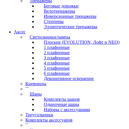
Тренажеры
Беговые дорожки
Велотренажеры
Инверсионные тренажеры
Степперы
Эллиптические тренажеры
Аксессуары для бильярда
Светильники/лампы
Плоские (EVOLUTION, Лофт и NEO)
1 плафонные
2 плафонные
3 плафонные
4 плафонные
5 плафонные
6 плафонные
Декоративное освещение
Киевницы
Полочки
Шары
Комплекты шаров
Одиночные шары
Наборы с аксессуарами
Треугольники
Комплекты аксессуаров
Часы