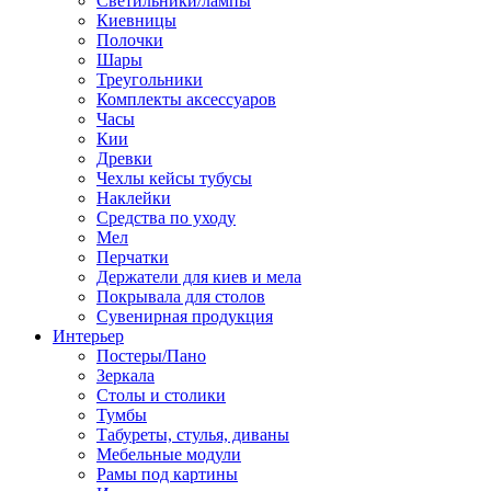
Светильники/лампы
Киевницы
Полочки
Шары
Треугольники
Комплекты аксессуаров
Часы
Кии
Древки
Чехлы кейсы тубусы
Наклейки
Средства по уходу
Мел
Перчатки
Держатели для киев и мела
Покрывала для столов
Сувенирная продукция
Интерьер
Постеры/Пано
Зеркала
Столы и столики
Тумбы
Табуреты, стулья, диваны
Мебельные модули
Рамы под картины