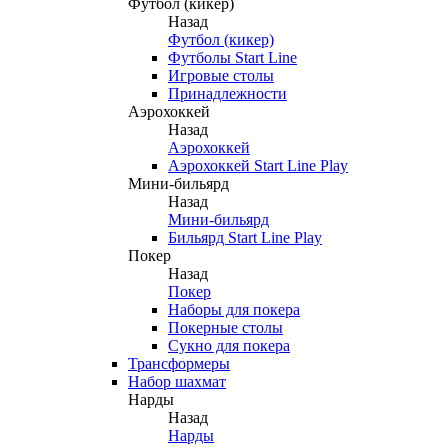
Футбол (кикер)
Назад
Футбол (кикер)
Футболы Start Line
Игровые столы
Принадлежности
Аэрохоккей
Назад
Аэрохоккей
Аэрохоккей Start Line Play
Мини-бильярд
Назад
Мини-бильярд
Бильярд Start Line Play
Покер
Назад
Покер
Наборы для покера
Покерные столы
Сукно для покера
Трансформеры
Набор шахмат
Нарды
Назад
Нарды