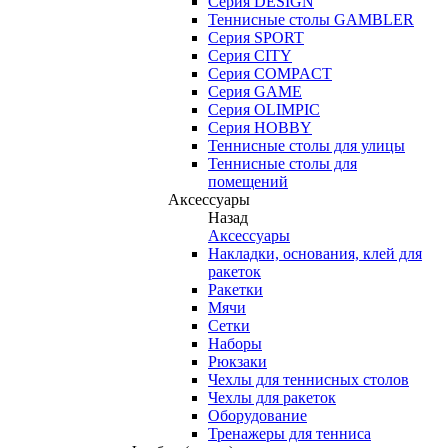
Серия DESIGN
Теннисные столы GAMBLER
Серия SPORT
Серия CITY
Серия COMPACT
Серия GAME
Серия OLIMPIC
Серия HOBBY
Теннисные столы для улицы
Теннисные столы для
помещений
Аксессуары
Назад
Аксессуары
Накладки, основания, клей для
ракеток
Ракетки
Мячи
Сетки
Наборы
Рюкзаки
Чехлы для теннисных столов
Чехлы для ракеток
Оборудование
Тренажеры для тенниса