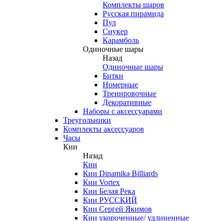
Комплекты шаров
Русская пирамида
Пул
Снукер
Карамболь
Одиночные шары
Назад
Одиночные шары
Битки
Номерные
Тренировочные
Декоративные
Наборы с аксессуарами
Треугольники
Комплекты аксессуаров
Часы
Кии
Назад
Кии
Кии Dinamika Billiards
Кии Vortex
Кии Белая Река
Кии РУССКИЙ
Кии Сергей Якимов
Кии укороченные/ удлиненные