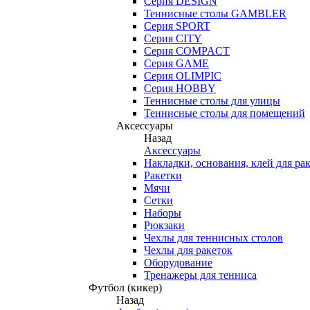
Серия DESIGN
Теннисные столы GAMBLER
Серия SPORT
Серия CITY
Серия COMPACT
Серия GAME
Серия OLIMPIC
Серия HOBBY
Теннисные столы для улицы
Теннисные столы для помещений
Аксессуары
Назад
Аксессуары
Накладки, основания, клей для ра
Ракетки
Мячи
Сетки
Наборы
Рюкзаки
Чехлы для теннисных столов
Чехлы для ракеток
Оборудование
Тренажеры для тенниса
Футбол (кикер)
Назад