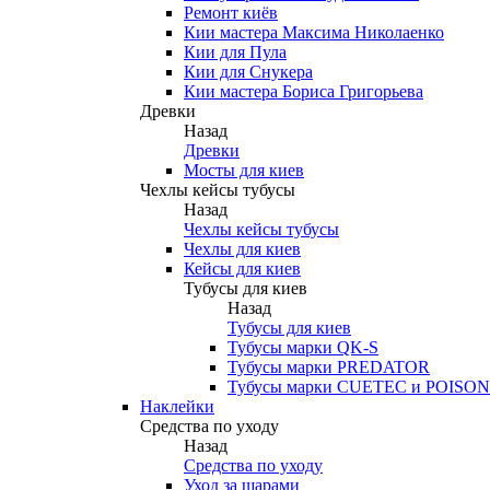
Ремонт киёв
Кии мастера Максима Николаенко
Кии для Пула
Кии для Снукера
Кии мастера Бориса Григорьева
Древки
Назад
Древки
Мосты для киев
Чехлы кейсы тубусы
Назад
Чехлы кейсы тубусы
Чехлы для киев
Кейсы для киев
Тубусы для киев
Назад
Тубусы для киев
Тубусы марки QK-S
Тубусы марки PREDATOR
Тубусы марки CUETEC и POISON
Наклейки
Средства по уходу
Назад
Средства по уходу
Уход за шарами