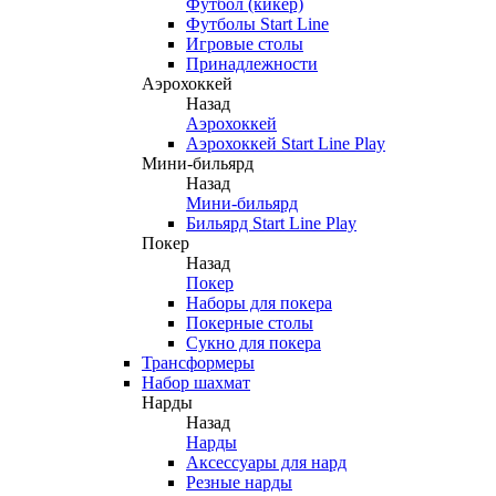
Футбол (кикер)
Футболы Start Line
Игровые столы
Принадлежности
Аэрохоккей
Назад
Аэрохоккей
Аэрохоккей Start Line Play
Мини-бильярд
Назад
Мини-бильярд
Бильярд Start Line Play
Покер
Назад
Покер
Наборы для покера
Покерные столы
Сукно для покера
Трансформеры
Набор шахмат
Нарды
Назад
Нарды
Аксессуары для нард
Резные нарды