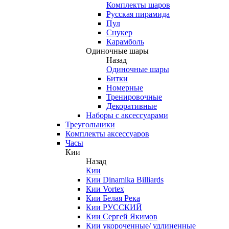
Комплекты шаров
Русская пирамида
Пул
Снукер
Карамболь
Одиночные шары
Назад
Одиночные шары
Битки
Номерные
Тренировочные
Декоративные
Наборы с аксессуарами
Треугольники
Комплекты аксессуаров
Часы
Кии
Назад
Кии
Кии Dinamika Billiards
Кии Vortex
Кии Белая Река
Кии РУССКИЙ
Кии Сергей Якимов
Кии укороченные/ удлиненные