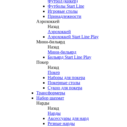
Футбол (кикер)
Футболы Start Line
Игровые столы
Принадлежности
Аэрохоккей
Назад
Аэрохоккей
Аэрохоккей Start Line Play
Мини-бильярд
Назад
Мини-бильярд
Бильярд Start Line Play
Покер
Назад
Покер
Наборы для покера
Покерные столы
Сукно для покера
Трансформеры
Набор шахмат
Нарды
Назад
Нарды
Аксессуары для нард
Резные нарды