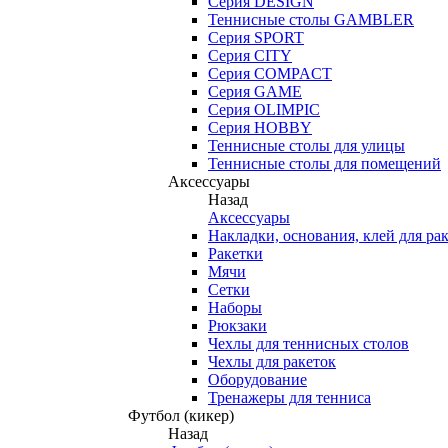
Серия DESIGN
Теннисные столы GAMBLER
Серия SPORT
Серия CITY
Серия COMPACT
Серия GAME
Серия OLIMPIC
Серия HOBBY
Теннисные столы для улицы
Теннисные столы для помещений
Аксессуары
Назад
Аксессуары
Накладки, основания, клей для ра
Ракетки
Мячи
Сетки
Наборы
Рюкзаки
Чехлы для теннисных столов
Чехлы для ракеток
Оборудование
Тренажеры для тенниса
Футбол (кикер)
Назад