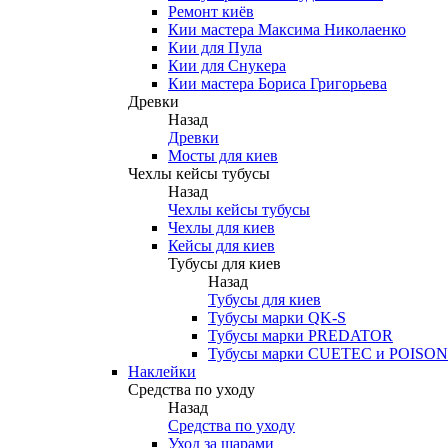
Ремонт киёв
Кии мастера Максима Николаенко
Кии для Пула
Кии для Снукера
Кии мастера Бориса Григорьева
Древки
Назад
Древки
Мосты для киев
Чехлы кейсы тубусы
Назад
Чехлы кейсы тубусы
Чехлы для киев
Кейсы для киев
Тубусы для киев
Назад
Тубусы для киев
Тубусы марки QK-S
Тубусы марки PREDATOR
Тубусы марки CUETEC и POISON
Наклейки
Средства по уходу
Назад
Средства по уходу
Уход за шарами