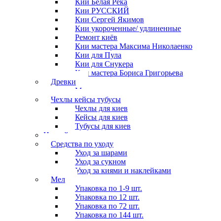
Кии Белая Река
Кии РУССКИЙ
Кии Сергей Якимов
Кии укороченные/ удлиненные
Ремонт киёв
Кии мастера Максима Николаенко
Кии для Пула
Кии для Снукера
Кии мастера Бориса Григорьева
Древки
Мосты для киев
Чехлы кейсы тубусы
Чехлы для киев
Кейсы для киев
Тубусы для киев
Наклейки
Средства по уходу
Уход за шарами
Уход за сукном
Уход за киями и наклейками
Мел
Упаковка по 1-9 шт.
Упаковка по 12 шт.
Упаковка по 72 шт.
Упаковка по 144 шт.