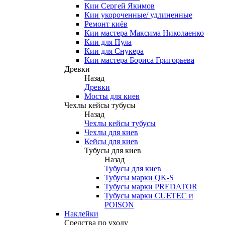
Кии Сергей Якимов
Кии укороченные/ удлиненные
Ремонт киёв
Кии мастера Максима Николаенко
Кии для Пула
Кии для Снукера
Кии мастера Бориса Григорьева
Древки
Назад
Древки
Мосты для киев
Чехлы кейсы тубусы
Назад
Чехлы кейсы тубусы
Чехлы для киев
Кейсы для киев
Тубусы для киев
Назад
Тубусы для киев
Тубусы марки QK-S
Тубусы марки PREDATOR
Тубусы марки CUETEC и
POISON
Наклейки
Средства по уходу