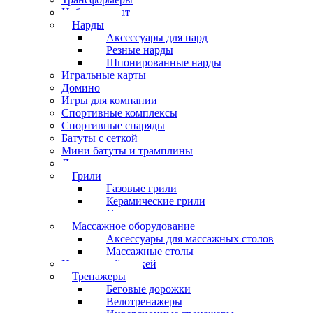
Набор шахмат
Нарды
Аксессуары для нард
Резные нарды
Шпонированные нарды
Игральные карты
Домино
Игры для компании
Спортивные комплексы
Спортивные снаряды
Батуты с сеткой
Мини батуты и трамплины
Дартс
Грили
Газовые грили
Керамические грили
Угольные грили
Массажное оборудование
Аксессуары для массажных столов
Массажные столы
Настольный хоккей
Тренажеры
Беговые дорожки
Велотренажеры