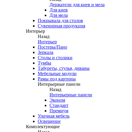
Держатели для киев и мела
Для киев
Для мела
Покрывала для столов
Сувенирная продукция
Интерьер
Назад
Интерьер
Постеры/Пано
Зеркала
Столы и столики
Тумбы
Табуреты, стулья, диваны
Мебельные модули
Рамы под картины
Интерьерные панели
Назад
Интерьерные панели
Эконом
Стандарт
Премиум
Уличная мебель
Освещение
Комплектующие
Назад