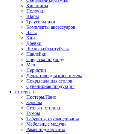
Светильники/лампы
Киевницы
Полочки
Шары
Треугольники
Комплекты аксессуаров
Часы
Кии
Древки
Чехлы кейсы тубусы
Наклейки
Средства по уходу
Мел
Перчатки
Держатели для киев и мела
Покрывала для столов
Сувенирная продукция
Интерьер
Постеры/Пано
Зеркала
Столы и столики
Тумбы
Табуреты, стулья, диваны
Мебельные модули
Рамы под картины