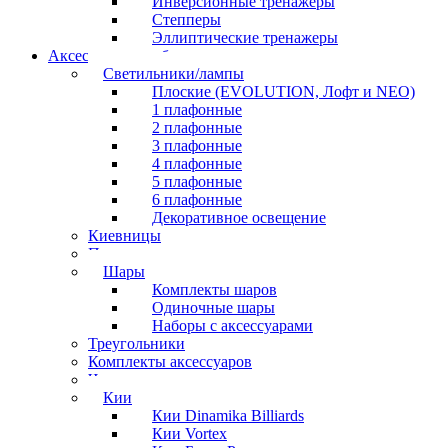
Инверсионные тренажеры
Степперы
Эллиптические тренажеры
Аксессуары для бильярда
Светильники/лампы
Плоские (EVOLUTION, Лофт и NEO)
1 плафонные
2 плафонные
3 плафонные
4 плафонные
5 плафонные
6 плафонные
Декоративное освещение
Киевницы
Полочки
Шары
Комплекты шаров
Одиночные шары
Наборы с аксессуарами
Треугольники
Комплекты аксессуаров
Часы
Кии
Кии Dinamika Billiards
Кии Vortex