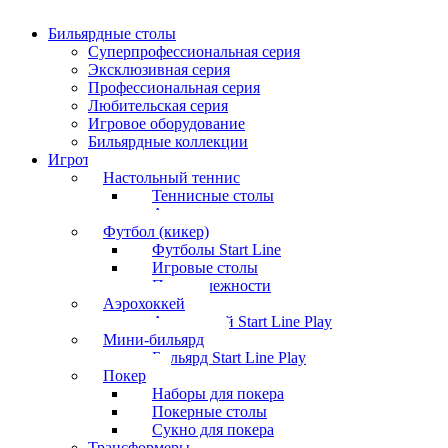
Бильярдные столы
Суперпрофессиональная серия
Эксклюзивная серия
Профессиональная серия
Любительская серия
Игровое оборудование
Бильярдные коллекции
Игротека
Настольный теннис
Теннисные столы
Аксессуары
Футбол (кикер)
Футболы Start Line
Игровые столы
Принадлежности
Аэрохоккей
Аэрохоккей Start Line Play
Мини-бильярд
Бильярд Start Line Play
Покер
Наборы для покера
Покерные столы
Сукно для покера
Трансформеры