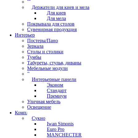
Перчатки
Держатели для киев и мела
Для киев
Для мела
Покрывала для столов
Сувенирная продукция
Интерьер
Постеры/Пано
Зеркала
Столы и столики
Тумбы
Табуреты, стулья, диваны
Мебельные модули
Рамы под картины
Интерьерные панели
Эконом
Стандарт
Премиум
Уличная мебель
Освещение
Комплектующие
Сукно
Iwan Simonis
Euro Pro
MANCHECTER