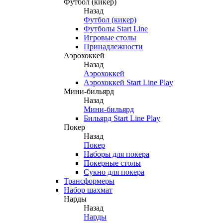
Футбол (кикер)
Назад
Футбол (кикер)
Футболы Start Line
Игровые столы
Принадлежности
Аэрохоккей
Назад
Аэрохоккей
Аэрохоккей Start Line Play
Мини-бильярд
Назад
Мини-бильярд
Бильярд Start Line Play
Покер
Назад
Покер
Наборы для покера
Покерные столы
Сукно для покера
Трансформеры
Набор шахмат
Нарды
Назад
Нарды