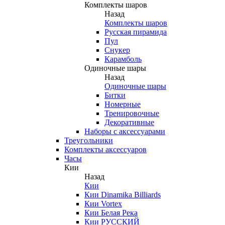
Комплекты шаров
Назад
Комплекты шаров
Русская пирамида
Пул
Снукер
Карамболь
Одиночные шары
Назад
Одиночные шары
Битки
Номерные
Тренировочные
Декоративные
Наборы с аксессуарами
Треугольники
Комплекты аксессуаров
Часы
Кии
Назад
Кии
Кии Dinamika Billiards
Кии Vortex
Кии Белая Река
Кии РУССКИЙ