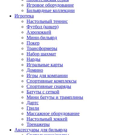
Игровое оборудование
Бильярдные коллекции
Игротека
Настольный теннис
Футбол (кикер)
Аэрохоккей
Мини-бильярд
Покер
Трансформеры
Набор шахмат
Нарды
Игральные карты
Домино
Игры для компании
Спортивные комплексы
Спортивные снаряды
Батуты с сеткой
Мини батуты и трамплины
Дартс
Грили
Массажное оборудование
Настольный хоккей
Тренажеры
Аксессуары для бильярда