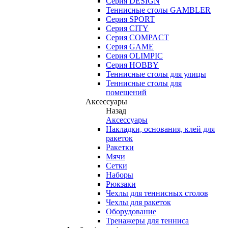
Серия DESIGN
Теннисные столы GAMBLER
Серия SPORT
Серия CITY
Серия COMPACT
Серия GAME
Серия OLIMPIC
Серия HOBBY
Теннисные столы для улицы
Теннисные столы для
помещений
Аксессуары
Назад
Аксессуары
Накладки, основания, клей для
ракеток
Ракетки
Мячи
Сетки
Наборы
Рюкзаки
Чехлы для теннисных столов
Чехлы для ракеток
Оборудование
Тренажеры для тенниса