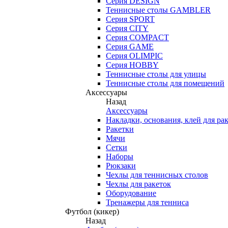
Серия DESIGN
Теннисные столы GAMBLER
Серия SPORT
Серия CITY
Серия COMPACT
Серия GAME
Серия OLIMPIC
Серия HOBBY
Теннисные столы для улицы
Теннисные столы для помещений
Аксессуары
Назад
Аксессуары
Накладки, основания, клей для ра
Ракетки
Мячи
Сетки
Наборы
Рюкзаки
Чехлы для теннисных столов
Чехлы для ракеток
Оборудование
Тренажеры для тенниса
Футбол (кикер)
Назад