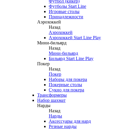
Футбол (кикер)
Футболы Start Line
Игровые столы
Принадлежности
Аэрохоккей
Назад
Аэрохоккей
Аэрохоккей Start Line Play
Мини-бильярд
Назад
Мини-бильярд
Бильярд Start Line Play
Покер
Назад
Покер
Наборы для покера
Покерные столы
Сукно для покера
Трансформеры
Набор шахмат
Нарды
Назад
Нарды
Аксессуары для нард
Резные нарды