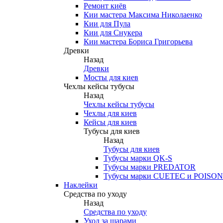
Ремонт киёв
Кии мастера Максима Николаенко
Кии для Пула
Кии для Снукера
Кии мастера Бориса Григорьева
Древки
Назад
Древки
Мосты для киев
Чехлы кейсы тубусы
Назад
Чехлы кейсы тубусы
Чехлы для киев
Кейсы для киев
Тубусы для киев
Назад
Тубусы для киев
Тубусы марки QK-S
Тубусы марки PREDATOR
Тубусы марки CUETEC и POISON
Наклейки
Средства по уходу
Назад
Средства по уходу
Уход за шарами