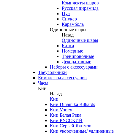
Комплекты шаров
Русская пирамида
Пул
Снукер
Карамболь
Одиночные шары
Назад
Одиночные шары
Битки
Номерные
Тренировочные
Декоративные
Наборы с аксессуарами
Треугольники
Комплекты аксессуаров
Часы
Кии
Назад
Кии
Кии Dinamika Billiards
Кии Vortex
Кии Белая Река
Кии РУССКИЙ
Кии Сергей Якимов
Кии укороченные/ удлиненные