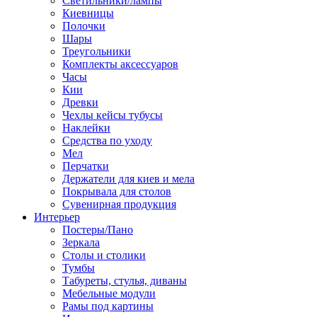
Светильники/лампы
Киевницы
Полочки
Шары
Треугольники
Комплекты аксессуаров
Часы
Кии
Древки
Чехлы кейсы тубусы
Наклейки
Средства по уходу
Мел
Перчатки
Держатели для киев и мела
Покрывала для столов
Сувенирная продукция
Интерьер
Постеры/Пано
Зеркала
Столы и столики
Тумбы
Табуреты, стулья, диваны
Мебельные модули
Рамы под картины