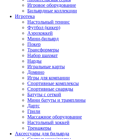
Игровое оборудование
Бильярдные коллекции
Игротека
Настольный теннис
Футбол (кикер)
Аэрохоккей
Мини-бильярд
Покер
Трансформеры
Набор шахмат
Нарды
Игральные карты
Домино
Игры для компании
Спортивные комплексы
Спортивные снаряды
Батуты с сеткой
Мини батуты и трамплины
Дартс
Грили
Массажное оборудование
Настольный хоккей
Тренажеры
Аксессуары для бильярда