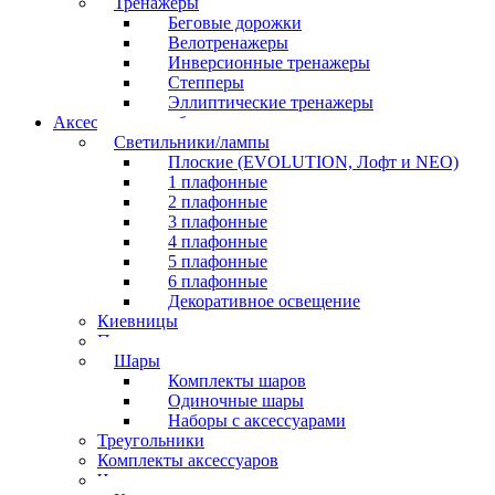
Тренажеры
Беговые дорожки
Велотренажеры
Инверсионные тренажеры
Степперы
Эллиптические тренажеры
Аксессуары для бильярда
Светильники/лампы
Плоские (EVOLUTION, Лофт и NEO)
1 плафонные
2 плафонные
3 плафонные
4 плафонные
5 плафонные
6 плафонные
Декоративное освещение
Киевницы
Полочки
Шары
Комплекты шаров
Одиночные шары
Наборы с аксессуарами
Треугольники
Комплекты аксессуаров
Часы