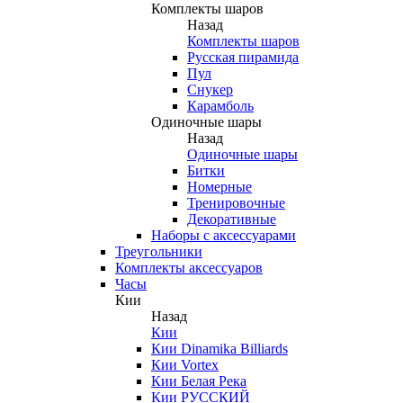
Комплекты шаров
Назад
Комплекты шаров
Русская пирамида
Пул
Снукер
Карамболь
Одиночные шары
Назад
Одиночные шары
Битки
Номерные
Тренировочные
Декоративные
Наборы с аксессуарами
Треугольники
Комплекты аксессуаров
Часы
Кии
Назад
Кии
Кии Dinamika Billiards
Кии Vortex
Кии Белая Река
Кии РУССКИЙ