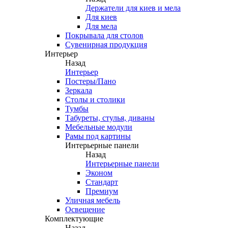
Держатели для киев и мела
Для киев
Для мела
Покрывала для столов
Сувенирная продукция
Интерьер
Назад
Интерьер
Постеры/Пано
Зеркала
Столы и столики
Тумбы
Табуреты, стулья, диваны
Мебельные модули
Рамы под картины
Интерьерные панели
Назад
Интерьерные панели
Эконом
Стандарт
Премиум
Уличная мебель
Освещение
Комплектующие
Назад