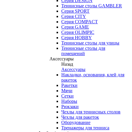
Серия DESIGN
Теннисные столы GAMBLER
Серия SPORT
Серия CITY
Серия COMPACT
Серия GAME
Серия OLIMPIC
Серия HOBBY
Теннисные столы для улицы
Теннисные столы для
помещений
Аксессуары
Назад
Аксессуары
Накладки, основания, клей для
ракеток
Ракетки
Мячи
Сетки
Наборы
Рюкзаки
Чехлы для теннисных столов
Чехлы для ракеток
Оборудование
Тренажеры для тенниса