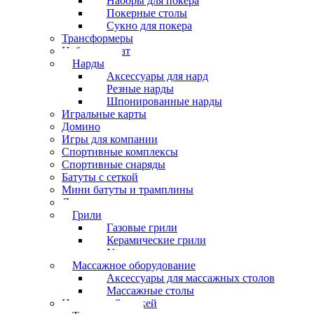
Наборы для покера
Покерные столы
Сукно для покера
Трансформеры
Набор шахмат
Нарды
Аксессуары для нард
Резные нарды
Шпонированные нарды
Игральные карты
Домино
Игры для компании
Спортивные комплексы
Спортивные снаряды
Батуты с сеткой
Мини батуты и трамплины
Дартс
Грили
Газовые грили
Керамические грили
Угольные грили
Массажное оборудование
Аксессуары для массажных столов
Массажные столы
Настольный хоккей