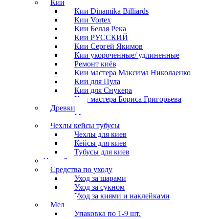
Кии
Кии Dinamika Billiards
Кии Vortex
Кии Белая Река
Кии РУССКИЙ
Кии Сергей Якимов
Кии укороченные/ удлиненные
Ремонт киёв
Кии мастера Максима Николаенко
Кии для Пула
Кии для Снукера
Кии мастера Бориса Григорьева
Древки
Мосты для киев
Чехлы кейсы тубусы
Чехлы для киев
Кейсы для киев
Тубусы для киев
Наклейки
Средства по уходу
Уход за шарами
Уход за сукном
Уход за киями и наклейками
Мел
Упаковка по 1-9 шт.