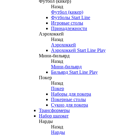
Футбол (кикер)
Назад
Футбол (кикер)
Футболы Start Line
Игровые столы
Принадлежности
Аэрохоккей
Назад
Аэрохоккей
Аэрохоккей Start Line Play
Мини-бильярд
Назад
Мини-бильярд
Бильярд Start Line Play
Покер
Назад
Покер
Наборы для покера
Покерные столы
Сукно для покера
Трансформеры
Набор шахмат
Нарды
Назад
Нарды