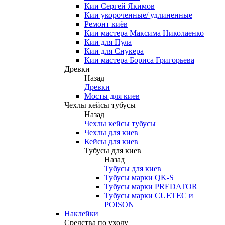
Кии Сергей Якимов
Кии укороченные/ удлиненные
Ремонт киёв
Кии мастера Максима Николаенко
Кии для Пула
Кии для Снукера
Кии мастера Бориса Григорьева
Древки
Назад
Древки
Мосты для киев
Чехлы кейсы тубусы
Назад
Чехлы кейсы тубусы
Чехлы для киев
Кейсы для киев
Тубусы для киев
Назад
Тубусы для киев
Тубусы марки QK-S
Тубусы марки PREDATOR
Тубусы марки CUETEC и
POISON
Наклейки
Средства по уходу