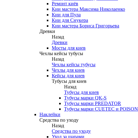
Ремонт киёв
Кии мастера Максима Николаенко
Кии для Пула
Кии для Снукера
Кии мастера Бориса Григорьева
Древки
Назад
Древки
Мосты для киев
Чехлы кейсы тубусы
Назад
Чехлы кейсы тубусы
Чехлы для киев
Кейсы для киев
Тубусы для киев
Назад
Тубусы для киев
Тубусы марки QK-S
Тубусы марки PREDATOR
Тубусы марки CUETEC и POISON
Наклейки
Средства по уходу
Назад
Средства по уходу
Уход за шарами