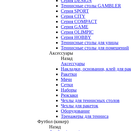
Серия DESIGN
Теннисные столы GAMBLER
Серия SPORT
Серия CITY
Серия COMPACT
Серия GAME
Серия OLIMPIC
Серия HOBBY
Теннисные столы для улицы
Теннисные столы для помещений
Аксессуары
Назад
Аксессуары
Накладки, основания, клей для ра
Ракетки
Мячи
Сетки
Наборы
Рюкзаки
Чехлы для теннисных столов
Чехлы для ракеток
Оборудование
Тренажеры для тенниса
Футбол (кикер)
Назад