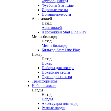
Футбол (кикер)
Футболы Start Line
Игровые столы
Принадлежности
Аэрохоккей
Назад
Аэрохоккей
Аэрохоккей Start Line Play
Мини-бильярд
Назад
Мини-бильярд
Бильярд Start Line Play
Покер
Назад
Покер
Наборы для покера
Покерные столы
Сукно для покера
Трансформеры
Набор шахмат
Нарды
Назад
Нарды
Аксессуары для нард
Резные нарды