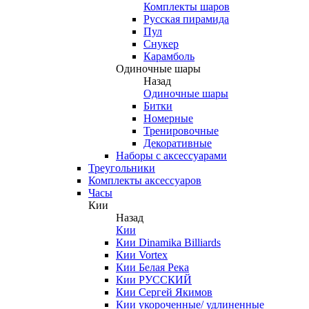
Комплекты шаров
Русская пирамида
Пул
Снукер
Карамболь
Одиночные шары
Назад
Одиночные шары
Битки
Номерные
Тренировочные
Декоративные
Наборы с аксессуарами
Треугольники
Комплекты аксессуаров
Часы
Кии
Назад
Кии
Кии Dinamika Billiards
Кии Vortex
Кии Белая Река
Кии РУССКИЙ
Кии Сергей Якимов
Кии укороченные/ удлиненные