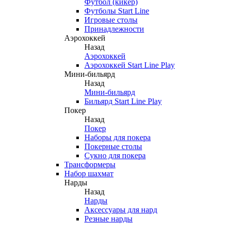
Футбол (кикер)
Футболы Start Line
Игровые столы
Принадлежности
Аэрохоккей
Назад
Аэрохоккей
Аэрохоккей Start Line Play
Мини-бильярд
Назад
Мини-бильярд
Бильярд Start Line Play
Покер
Назад
Покер
Наборы для покера
Покерные столы
Сукно для покера
Трансформеры
Набор шахмат
Нарды
Назад
Нарды
Аксессуары для нард
Резные нарды