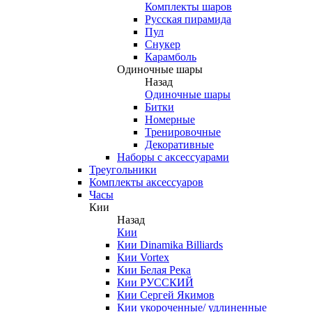
Комплекты шаров
Русская пирамида
Пул
Снукер
Карамболь
Одиночные шары
Назад
Одиночные шары
Битки
Номерные
Тренировочные
Декоративные
Наборы с аксессуарами
Треугольники
Комплекты аксессуаров
Часы
Кии
Назад
Кии
Кии Dinamika Billiards
Кии Vortex
Кии Белая Река
Кии РУССКИЙ
Кии Сергей Якимов
Кии укороченные/ удлиненные