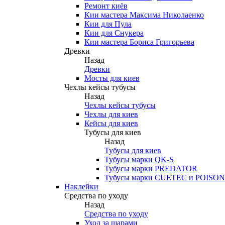
Ремонт киёв
Кии мастера Максима Николаенко
Кии для Пула
Кии для Снукера
Кии мастера Бориса Григорьева
Древки
Назад
Древки
Мосты для киев
Чехлы кейсы тубусы
Назад
Чехлы кейсы тубусы
Чехлы для киев
Кейсы для киев
Тубусы для киев
Назад
Тубусы для киев
Тубусы марки QK-S
Тубусы марки PREDATOR
Тубусы марки CUETEC и POISON
Наклейки
Средства по уходу
Назад
Средства по уходу
Уход за шарами