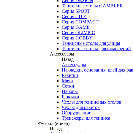
Серия DESIGN
Теннисные столы GAMBLER
Серия SPORT
Серия CITY
Серия COMPACT
Серия GAME
Серия OLIMPIC
Серия HOBBY
Теннисные столы для улицы
Теннисные столы для помещений
Аксессуары
Назад
Аксессуары
Накладки, основания, клей для ра
Ракетки
Мячи
Сетки
Наборы
Рюкзаки
Чехлы для теннисных столов
Чехлы для ракеток
Оборудование
Тренажеры для тенниса
Футбол (кикер)
Назад