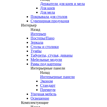
Держатели для киев и мела
Для киев
Для мела
Покрывала для столов
Сувенирная продукция
Интерьер
Назад
Интерьер
Постеры/Пано
Зеркала
Столы и столики
Тумбы
Табуреты, стулья, диваны
Мебельные модули
Рамы под картины
Интерьерные панели
Назад
Интерьерные панели
Эконом
Стандарт
Премиум
Уличная мебель
Освещение
Комплектующие
Назад