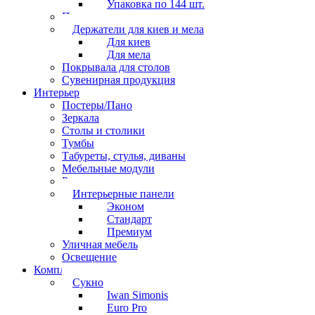
Упаковка по 144 шт.
Перчатки
Держатели для киев и мела
Для киев
Для мела
Покрывала для столов
Сувенирная продукция
Интерьер
Постеры/Пано
Зеркала
Столы и столики
Тумбы
Табуреты, стулья, диваны
Мебельные модули
Рамы под картины
Интерьерные панели
Эконом
Стандарт
Премиум
Уличная мебель
Освещение
Комплектующие
Сукно
Iwan Simonis
Euro Pro