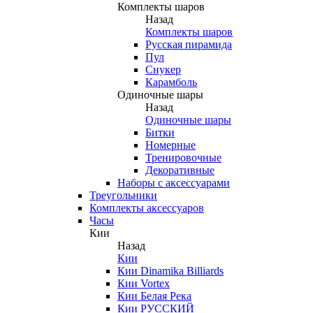
Комплекты шаров
Назад
Комплекты шаров
Русская пирамида
Пул
Снукер
Карамболь
Одиночные шары
Назад
Одиночные шары
Битки
Номерные
Тренировочные
Декоративные
Наборы с аксессуарами
Треугольники
Комплекты аксессуаров
Часы
Кии
Назад
Кии
Кии Dinamika Billiards
Кии Vortex
Кии Белая Река
Кии РУССКИЙ