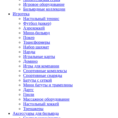
Игровое оборудование
Бильярдные коллекции
Игротека
Настольный теннис
Футбол (кикер)
Аэрохоккей
Мини-бильярд
Покер
Трансформеры
Набор шахмат
Нарды
Игральные карты
Домино
Игры для компании
Спортивные комплексы
Спортивные снаряды
Батуты с сеткой
Мини батуты и трамплины
Дартс
Грили
Массажное оборудование
Настольный хоккей
Тренажеры
Аксессуары для бильярда