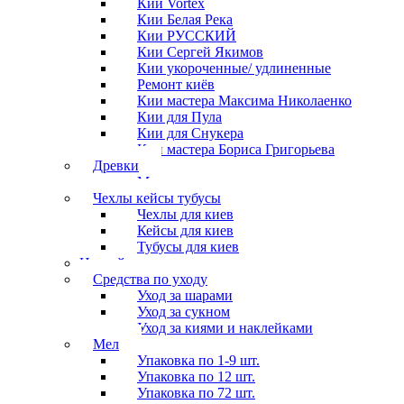
Кии Vortex
Кии Белая Река
Кии РУССКИЙ
Кии Сергей Якимов
Кии укороченные/ удлиненные
Ремонт киёв
Кии мастера Максима Николаенко
Кии для Пула
Кии для Снукера
Кии мастера Бориса Григорьева
Древки
Мосты для киев
Чехлы кейсы тубусы
Чехлы для киев
Кейсы для киев
Тубусы для киев
Наклейки
Средства по уходу
Уход за шарами
Уход за сукном
Уход за киями и наклейками
Мел
Упаковка по 1-9 шт.
Упаковка по 12 шт.
Упаковка по 72 шт.