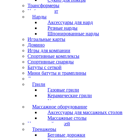
Трансформеры
Набор шахмат
Нарды
Аксессуары для нард
Резные нарды
Шпонированные нарды
Игральные карты
Домино
Игры для компании
Спортивные комплексы
Спортивные снаряды
Батуты с сеткой
Мини батуты и трамплины
Дартс
Грили
Газовые грили
Керамические грили
Угольные грили
Массажное оборудование
Аксессуары для массажных столов
Массажные столы
Настольный хоккей
Тренажеры
Беговые дорожки