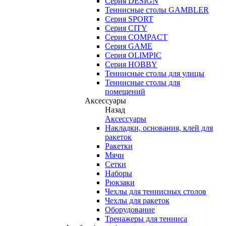
Серия DESIGN
Теннисные столы GAMBLER
Серия SPORT
Серия CITY
Серия COMPACT
Серия GAME
Серия OLIMPIC
Серия HOBBY
Теннисные столы для улицы
Теннисные столы для
помещений
Аксессуары
Назад
Аксессуары
Накладки, основания, клей для
ракеток
Ракетки
Мячи
Сетки
Наборы
Рюкзаки
Чехлы для теннисных столов
Чехлы для ракеток
Оборудование
Тренажеры для тенниса