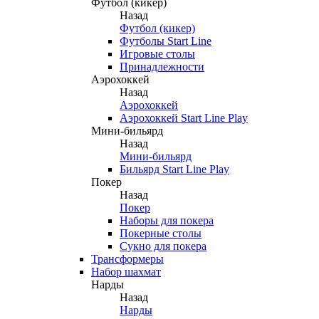
Футбол (кикер)
Назад
Футбол (кикер)
Футболы Start Line
Игровые столы
Принадлежности
Аэрохоккей
Назад
Аэрохоккей
Аэрохоккей Start Line Play
Мини-бильярд
Назад
Мини-бильярд
Бильярд Start Line Play
Покер
Назад
Покер
Наборы для покера
Покерные столы
Сукно для покера
Трансформеры
Набор шахмат
Нарды
Назад
Нарды