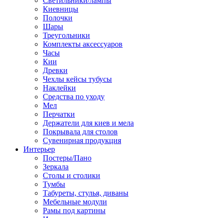
Светильники/лампы
Киевницы
Полочки
Шары
Треугольники
Комплекты аксессуаров
Часы
Кии
Древки
Чехлы кейсы тубусы
Наклейки
Средства по уходу
Мел
Перчатки
Держатели для киев и мела
Покрывала для столов
Сувенирная продукция
Интерьер
Постеры/Пано
Зеркала
Столы и столики
Тумбы
Табуреты, стулья, диваны
Мебельные модули
Рамы под картины