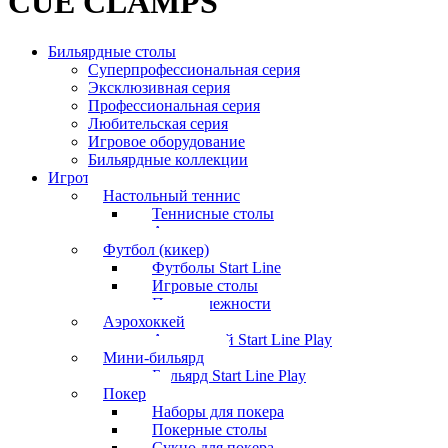
CUE CLAMPS
Бильярдные столы
Суперпрофессиональная серия
Эксклюзивная серия
Профессиональная серия
Любительская серия
Игровое оборудование
Бильярдные коллекции
Игротека
Настольный теннис
Теннисные столы
Аксессуары
Футбол (кикер)
Футболы Start Line
Игровые столы
Принадлежности
Аэрохоккей
Аэрохоккей Start Line Play
Мини-бильярд
Бильярд Start Line Play
Покер
Наборы для покера
Покерные столы
Сукно для покера