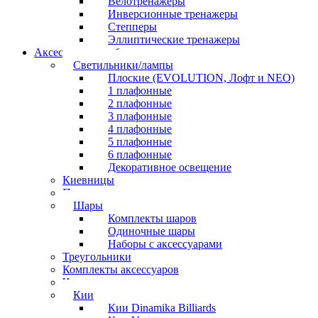
Велотренажеры
Инверсионные тренажеры
Степперы
Эллиптические тренажеры
Аксессуары для бильярда
Светильники/лампы
Плоские (EVOLUTION, Лофт и NEO)
1 плафонные
2 плафонные
3 плафонные
4 плафонные
5 плафонные
6 плафонные
Декоративное освещение
Киевницы
Полочки
Шары
Комплекты шаров
Одиночные шары
Наборы с аксессуарами
Треугольники
Комплекты аксессуаров
Часы
Кии
Кии Dinamika Billiards