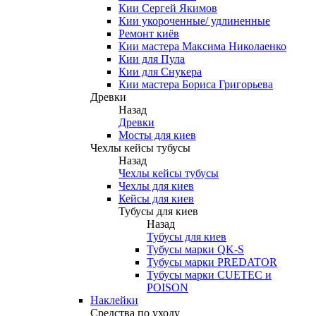
Кии Сергей Якимов
Кии укороченные/ удлиненные
Ремонт киёв
Кии мастера Максима Николаенко
Кии для Пула
Кии для Снукера
Кии мастера Бориса Григорьева
Древки
Назад
Древки
Мосты для киев
Чехлы кейсы тубусы
Назад
Чехлы кейсы тубусы
Чехлы для киев
Кейсы для киев
Тубусы для киев
Назад
Тубусы для киев
Тубусы марки QK-S
Тубусы марки PREDATOR
Тубусы марки CUETEC и
POISON
Наклейки
Средства по уходу